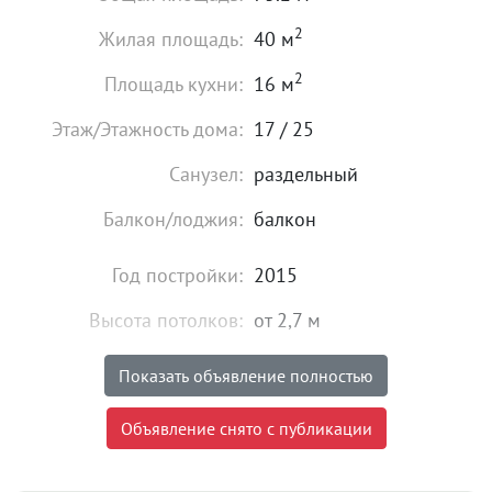
2
Жилая площадь:
40 м
2
Площадь кухни:
16 м
Этаж/Этажность дома:
17 / 25
Санузел:
раздельный
Балкон/лоджия:
балкон
Год постройки:
2015
Высота потолков:
от 2,7 м
Состояние:
хорошее
Показать объявление полностью
Мебель:
есть
Объявление снято с публикации
40 000
₽
Цена: