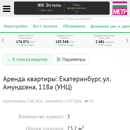
ЖК Эстель
Спец-
предложение
→
✓ Дом сдан
Реклама. ООО «СЗ ИНВЕСТСТРОЙ», ИНН 6678067973
Новостройки
Котт. посёлки
Объявления
Динамика цен и сдел
Средняя цена м²
Средняя цена м²
Продажи новостроек
Новостройки
Вторичка
Июль 2026
❮
❯
176 871
153 548
2 481
₽/м²
₽/м²
сделок
↑ 7,5% за 12 мес.
↑ 17,9% за 12 мес.
↓ 5,3% к июню
Параметры
← К списку квартир
Аренда квартиры: Екатеринбург, ул.
Амундсена, 118а (УНЦ)
опубликовано 3.06.2026 , обновлено 17.07.2026
14
Количество комнат:
3
2
Общая площадь:
73.2 м