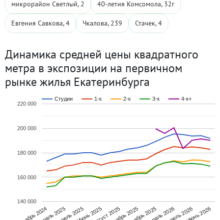
микрорайон Светлый, 2
40-летия Комсомола, 32г
Евгения Савкова, 4
Чкалова, 239
Стачек, 4
Динамика средней цены квадратного
метра в экспозиции на первичном
рынке жилья Екатеринбурга
Студии
1-к
2-к
3-к
4-к+
220 000
200 000
180 000
160 000
140 000
Декабрь 2024
Июнь 2025
Декабрь 2025
Июнь 2026
Февраль 2025
Август 2025
Февраль 2026
Апрель 2025
Октябрь 2025
Апрель 2026