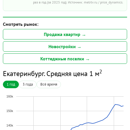
раз в год (за 2025 год). Источник: metrtv.ru / price_dynamics.
Смотреть рынок:
Продажа квартир →
Новостройки →
Коттеджные поселки →
2
Екатеринбург. Средняя цена 1 м
1 год
3 года
Всё время
160к
150к
140к