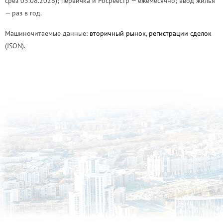
срез 03.08.2026); первичка и Росреестр — ежемесячно; ввод жилья
— раз в год.
Машиночитаемые данные:
вторичный рынок
,
регистрации сделок
(JSON).