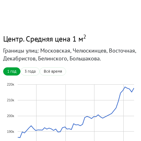
2
Центр. Средняя цена 1 м
Границы улиц: Московская, Челюскинцев, Восточная,
Декабристов, Белинского, Большакова.
1 год
3 года
Всё время
220к
210к
200к
190к