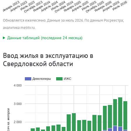
Апрель 2023
Январь 2024
Октябрь 2024
Июль 2025
Апрель 2026
Июль 2023
Апрель 2024
Январь 2025
Октябрь 2025
Июль 2026
Январь 2023
Октябрь 2023
Июль 2024
Апрель 2025
Январь 2026
Обновляется ежемесячно. Данные за июль 2026. По данным Росреестра;
аналитика metrtv.ru.
Данные таблицей (последние 24 месяца)
Ввод жилья в эксплуатацию в
Свердловской области
Девелоперы
ИЖС
4 000
3 000
Тысяч кв. метров
2 000