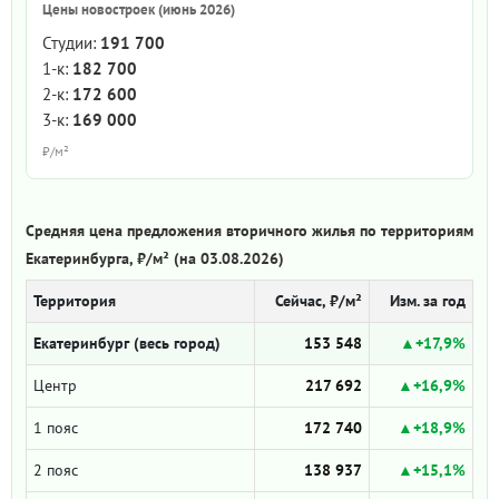
Цены новостроек (июнь 2026)
Студии:
191 700
1-к:
182 700
2-к:
172 600
3-к:
169 000
₽/м²
Средняя цена предложения вторичного жилья по территориям
Екатеринбурга, ₽/м² (на 03.08.2026)
Территория
Сейчас, ₽/м²
Изм. за год
Екатеринбург (весь город)
153 548
+17,9%
Центр
217 692
+16,9%
1 пояс
172 740
+18,9%
2 пояс
138 937
+15,1%