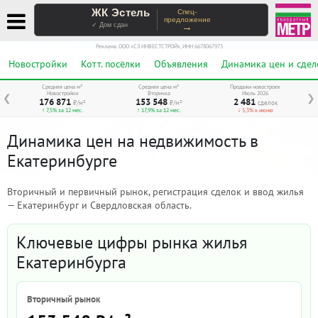
ЖК Эстель
Спец-
предложение
→
✓ Дом сдан
Реклама. ООО «СЗ ИНВЕСТСТРОЙ», ИНН 6678067973
Новостройки
Котт. посёлки
Объявления
Динамика цен и сдел
Средняя цена м²
Средняя цена м²
Продажи новостроек
Новостройки
Вторичка
Июль 2026
❮
❯
176 871
153 548
2 481
₽/м²
₽/м²
сделок
↑ 7,5% за 12 мес.
↑ 17,9% за 12 мес.
↓ 5,3% к июню
Динамика цен на недвижимость в
Екатеринбурге
Вторичный и первичный рынок, регистрация сделок и ввод жилья
— Екатеринбург и Свердловская область.
Ключевые цифры рынка жилья
Екатеринбурга
Вторичный рынок