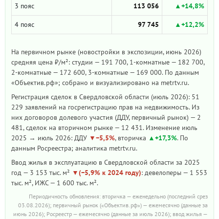
3 пояс
113 056
+14,8%
4 пояс
97 745
+12,2%
На первичном рынке (новостройки в экспозиции, июнь 2026)
средняя цена ₽/м²: студии — 191 700, 1-комнатные — 182 700,
2-комнатные — 172 600, 3-комнатные — 169 000. По данным
«Объектив.рф»; собрано и визуализировано на metrtv.ru.
Регистрация сделок в Свердловской области (июль 2026): 51
229 заявлений на госрегистрацию прав на недвижимость. Из
них договоров долевого участия (ДДУ, первичный рынок) — 2
481, сделок на вторичном рынке — 12 431. Изменение июль
2025 → июль 2026: ДДУ
−5,5%
, вторичка
+17,3%
. По
данным Росреестра; аналитика metrtv.ru.
Ввод жилья в эксплуатацию в Свердловской области за 2025
год — 3 153 тыс. м²
(−5,9% к 2024 году)
: девелоперы — 1 553
тыс. м², ИЖС — 1 600 тыс. м².
Периодичность обновления: вторичка — еженедельно (последний срез
03.08.2026); первичный рынок («Объектив.рф») — ежемесячно (данные за
июнь 2026); Росреестр — ежемесячно (данные за июль 2026); ввод жилья —