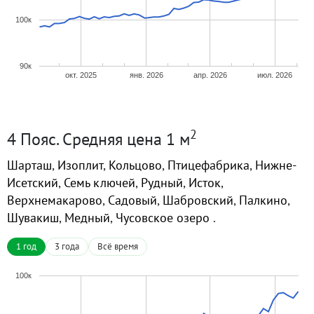
100к
90к
окт. 2025
янв. 2026
апр. 2026
июл. 2026
2
4 Пояс. Средняя цена 1 м
Шарташ
,
Изоплит
,
Кольцово
,
Птицефабрика
,
Нижне-
Исетский
,
Семь ключей
,
Рудный
,
Исток
,
Верхнемакарово
,
Садовый
,
Шабровский
,
Палкино
,
Шувакиш
,
Медный
,
Чусовское озеро
.
1 год
3 года
Всё время
100к