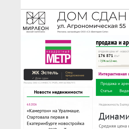
На Метре реклама - тольк
Помогайте независимому ре
продажа и а
СРЕДНЯЯ ЦЕНА М² · НОВОС
176 871
₽/м²
↑ 7,5% за 12 мес.
ЖК Эстель
Спец-
Интерактивная 
предложение
✓ Дом сдан
→
Продажа и аре
Реклама. ООО «СЗ ИНВЕСТСТРОЙ», ИНН 6678067973
Статьи
Виде
Новости недвижимости
6.8.2026
Недвижимость Екатер
«Камертон» на Уралмаше.
Динамик
Стартовала первая в
Екатеринбурге новостройка
Средняя цена 