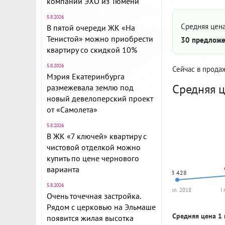
компании ЭХО из Тюмени
5.8.2026
Средняя цена
В пятой очереди ЖК «На
Тенистой» можно приобрести
30 предложе
квартиру со скидкой 10%
5.8.2026
Сейчас в прода
Мэрия Екатеринбурга
Средняя ц
размежевала землю под
новый девелоперский проект
от «Самолета»
5.8.2026
В ЖК «7 ключей» квартиру с
чистовой отделкой можно
купить по цене чернового
варианта
63 428
5.8.2026
II пол. 2018
I
Очень точечная застройка.
Рядом с церковью на Эльмаше
Средняя цена 1 
появится жилая высотка