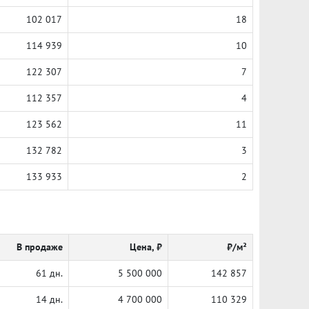
102 017
18
114 939
10
122 307
7
112 357
4
123 562
11
132 782
3
133 933
2
В продаже
Цена, ₽
₽/м²
61 дн.
5 500 000
142 857
14 дн.
4 700 000
110 329