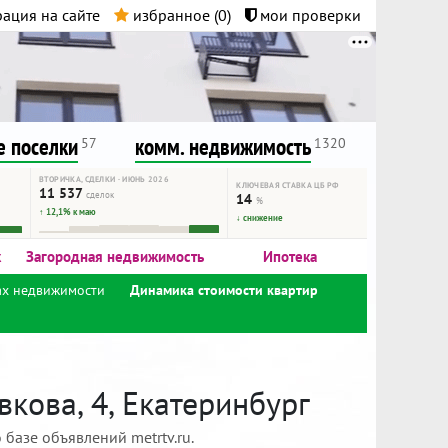
ация на сайте
избранное (
0
)
мои проверки
нта.
и!
 поселки
комм. недвижимость
57
1320
ВТОРИЧКА, СДЕЛКИ · ИЮНЬ 2026
КЛЮЧЕВАЯ СТАВКА ЦБ РФ
11 537
сделок
14
%
↑ 12,1% к маю
↓ снижение
к
Загородная недвижимость
Ипотека
ах недвижимости
Динамика стоимости квартир
кова, 4, Екатеринбург
базе объявлений metrtv.ru.