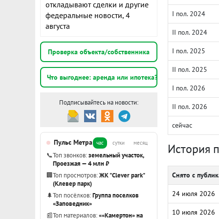
откладывают сделки и другие
I пол. 2024
федеральные новости, 4
августа
II пол. 2024
I пол. 2025
Проверка объекта/собственника
II пол. 2025
Что выгоднее: аренда или ипотека?
I пол. 2026
Подписывайтесь на новости:
II пол. 2026
сейчас
Пульс Метра
час
сутки
месяц
История 
📞
Топ звонков:
земельный участок,
Проезжая — 4 млн ₽
Снято с публи
🏢
Топ просмотров:
ЖК "Clever park"
(Клевер парк)
24 июля 2026
🌲
Топ посёлков:
Группа поселков
«Заповедник»
10 июля 2026
📰
Топ материалов:
««Камертон» на