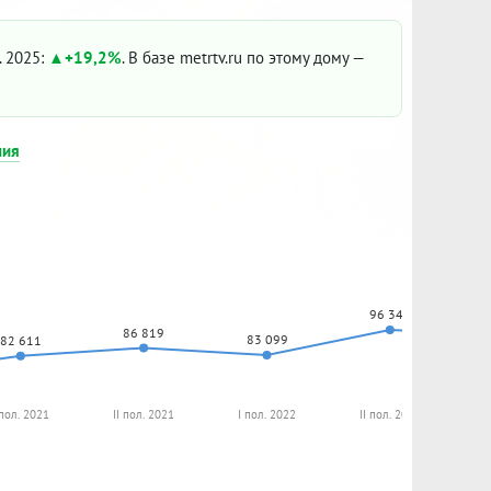
. 2025:
+19,2%
. В базе metrtv.ru по этому дому —
ния
96 349
86 819
83 099
82 611
 пол. 2021
II пол. 2021
I пол. 2022
II пол. 2022
I