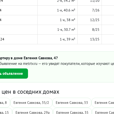
24
2-к, 54.2 м²
11/20
4
1-к, 40.6 м²
7/26
4
1-к, 38 м²
12/25
1-к, 30.7 м²
8/25
024
1-к, 39 м²
13/25
ртиру в доме Евгения Савкова, 4?
бъявление на metrtv.ru — его увидят покупатели, которые изучают 
ь объявление
цен в соседних домах
ва, 8
Евгения Савкова, 35/2
Евгения Савкова, 33
Евгения Сав
ва, 15
Евгения Савкова, 29а
Евгения Савкова, 35
Евгения Сав