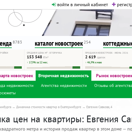
войти в личный кабинет
регистр
о нормальная. Никакого шок-конте
сурсу, как он помогает вам. Удач
ренда
каталог новостроек
коттеджные
8783
254
ТРОЙКИ
СРЕДНЯЯ ЦЕНА М² · ВТОРИЧКА
ПРОДАЖИ НОВОСТРОЕК · ИЮНЬ 2026
153 548
2 619
₽/м²
сделок
↑ 17,9% за 12 мес.
↑ 46,9% к маю
карта новостроек
Вторичная недвижимость
Рынок новострое
нда недвижимости
Агентства недвижимости
Отзывы об агентств
осюжеты
инбурга
Динамика стоимости квартир в Екатеринбурге
Евгения Савкова, 4
а цен на квартиры: Евгения Сав
квадратного метра и история продаж квартир в этом доме — по 