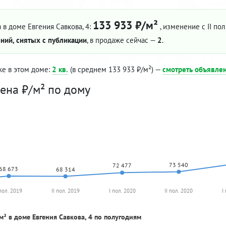
133 933 ₽/м²
 в доме Евгения Савкова, 4:
, изменение с II пол
ний, снятых с публикации
, в продаже сейчас —
2
.
же в этом доме:
2 кв.
(в среднем 133 933 ₽/м²) —
смотреть объявле
ена ₽/м² по дому
73 540
72 477
68 673
68 314
 пол. 2019
II пол. 2019
I пол. 2020
II пол. 2020
I
м² в доме Евгения Савкова, 4 по полугодиям