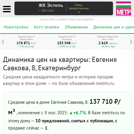
ЖК Эстель
Спец-
предложение
→
✓ Дом сдан
Реклама. ООО «СЗ ИНВЕСТСТРОЙ», ИНН 6678067973
Новостройки
Котт. посёлки
Объявления
Динамика цен и сдел
Средняя цена м²
Средняя цена м²
Продажи новостроек
Новостройки
Вторичка
Июнь 2026
❮
❯
176 871
153 548
2 619
₽/м²
₽/м²
сделок
↑ 7,5% за 12 мес.
↑ 17,9% за 12 мес.
↑ 46,9% к маю
Динамика цен на квартиры: Евгения
Савкова, 8, Екатеринбург
Средняя цена квадратного метра и история продаж
квартир в этом доме — по базе объявлений metrtv.ru.
137 710 ₽/
Средняя цена в доме Евгения Савкова, 8:
м²
, изменение с II пол. 2025:
+6,7%
. В базе metrtv.ru по
этому дому —
30 предложений, снятых с публикации
, в
продаже сейчас —
1
.