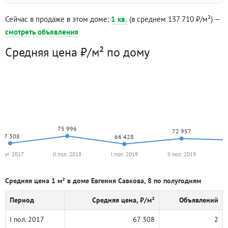
Сейчас в продаже в этом доме:
1 кв.
(в среднем 137 710 ₽/м²) —
смотреть объявления
Средняя цена ₽/м² по дому
75 996
72 957
67 308
66 428
 пол. 2017
II пол. 2018
I пол. 2019
II пол. 2019
I
Средняя цена 1 м² в доме Евгения Савкова, 8 по полугодиям
Период
Средняя цена, ₽/м²
Объявлений
I пол. 2017
67 308
2