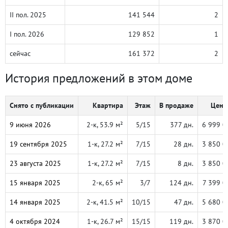
II пол. 2025
141 544
2
I пол. 2026
129 852
1
сейчас
161 372
2
История предложений в этом доме
Снято с публикации
Квартира
Этаж
В продаже
Цена,
9 июня 2026
2-к, 53.9 м²
5/15
377 дн.
6 999 0
19 сентября 2025
1-к, 27.2 м²
7/15
28 дн.
3 850 0
23 августа 2025
1-к, 27.2 м²
7/15
8 дн.
3 850 0
15 января 2025
2-к, 65 м²
3/7
124 дн.
7 399 0
14 января 2025
2-к, 41.5 м²
10/15
47 дн.
5 680 0
4 октября 2024
1-к, 26.7 м²
15/15
119 дн.
3 870 0