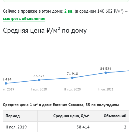
Сейчас в продаже в этом доме:
2 кв.
(в среднем 140 602 ₽/м²) —
смотреть объявления
Средняя цена ₽/м² по дому
84 524
71 918
66 671
58 414
I пол. 2019
I пол. 2020
II пол. 2020
I пол. 2021
Средняя цена 1 м² в доме Евгения Савкова, 35 по полугодиям
Период
Средняя цена, ₽/м²
Объявлений
II пол. 2019
58 414
2