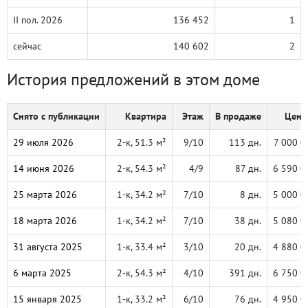
II пол. 2026
136 452
1
сейчас
140 602
2
История предложений в этом доме
Снято с публикации
Квартира
Этаж
В продаже
Цена,
29 июля 2026
2-к, 51.3 м²
9/10
113 дн.
7 000 0
14 июня 2026
2-к, 54.3 м²
4/9
87 дн.
6 590 0
25 марта 2026
1-к, 34.2 м²
7/10
8 дн.
5 000 0
18 марта 2026
1-к, 34.2 м²
7/10
38 дн.
5 080 0
31 августа 2025
1-к, 33.4 м²
3/10
20 дн.
4 880 0
6 марта 2025
2-к, 54.3 м²
4/10
391 дн.
6 750 0
15 января 2025
1-к, 33.2 м²
6/10
76 дн.
4 950 0