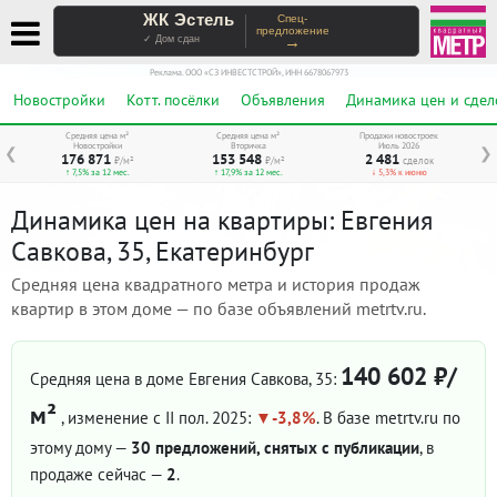
ЖК Эстель
Спец-
предложение
→
✓ Дом сдан
Реклама. ООО «СЗ ИНВЕСТСТРОЙ», ИНН 6678067973
Новостройки
Котт. посёлки
Объявления
Динамика цен и сдел
Средняя цена м²
Средняя цена м²
Продажи новостроек
Новостройки
Вторичка
Июль 2026
❮
❯
176 871
153 548
2 481
₽/м²
₽/м²
сделок
↑ 7,5% за 12 мес.
↑ 17,9% за 12 мес.
↓ 5,3% к июню
Динамика цен на квартиры: Евгения
Савкова, 35, Екатеринбург
Средняя цена квадратного метра и история продаж
квартир в этом доме — по базе объявлений metrtv.ru.
140 602 ₽/
Средняя цена в доме Евгения Савкова, 35:
м²
, изменение с II пол. 2025:
-3,8%
. В базе metrtv.ru по
этому дому —
30 предложений, снятых с публикации
, в
продаже сейчас —
2
.