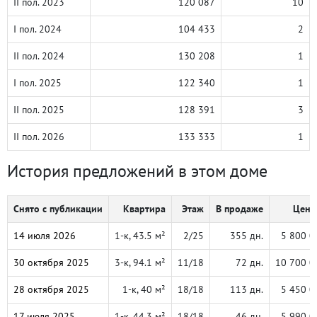
II пол. 2023
120 087
10
I пол. 2024
104 433
2
II пол. 2024
130 208
1
I пол. 2025
122 340
1
II пол. 2025
128 391
3
II пол. 2026
133 333
1
История предложений в этом доме
Снято с публикации
Квартира
Этаж
В продаже
Цена,
14 июля 2026
1-к, 43.5 м²
2/25
355 дн.
5 800 0
30 октября 2025
3-к, 94.1 м²
11/18
72 дн.
10 700 0
28 октября 2025
1-к, 40 м²
18/18
113 дн.
5 450 0
17 июля 2025
1-к, 44.3 м²
18/18
46 дн.
5 990 0