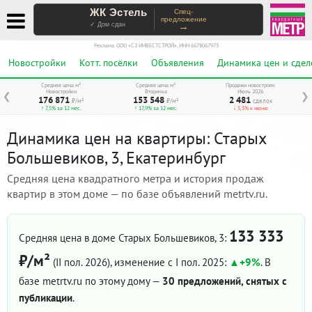
ЖК Эстель
Спец-
предложение
→
✓ Дом сдан
Реклама. ООО «СЗ ИНВЕСТСТРОЙ», ИНН 6678067973
Новостройки
Котт. посёлки
Объявления
Динамика цен и сдел
Средняя цена м²
Средняя цена м²
Продажи новостроек
Новостройки
Вторичка
Июль 2026
❮
❯
176 871
153 548
2 481
₽/м²
₽/м²
сделок
↑ 7,5% за 12 мес.
↑ 17,9% за 12 мес.
↓ 5,3% к июню
Динамика цен на квартиры: Старых
Большевиков, 3, Екатеринбург
Средняя цена квадратного метра и история продаж
квартир в этом доме — по базе объявлений metrtv.ru.
133 333
Средняя цена в доме Старых Большевиков, 3:
₽/м²
(II пол. 2026)
, изменение с I пол. 2025:
+9%
. В
базе metrtv.ru по этому дому —
30 предложений, снятых с
публикации
.