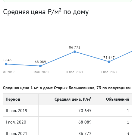
Средняя цена ₽/м² по дому
86 772
73 647
70 645
68 089
I пол. 2019
I пол. 2020
II пол. 2021
I пол. 2022
Средняя цена 1 м² в доме Старых Большевиков, 73 по полугодиям
Период
Средняя цена, ₽/м²
Объявлений
II пол. 2019
70 645
1
I пол. 2020
68 089
1
II пол. 2021
86 772
3