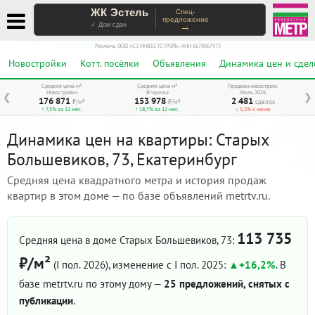
ЖК Эстель
Спец-
предложение
→
✓ Дом сдан
Реклама. ООО «СЗ ИНВЕСТСТРОЙ», ИНН 6678067973
Новостройки
Котт. посёлки
Объявления
Динамика цен и сдел
Средняя цена м²
Средняя цена м²
Продажи новостроек
Новостройки
Вторичка
Июль 2026
❮
❯
176 871
153 978
2 481
₽/м²
₽/м²
сделок
↑ 7,5% за 12 мес.
↑ 18,7% за 12 мес.
↓ 5,3% к июню
Динамика цен на квартиры: Старых
Большевиков, 73, Екатеринбург
Средняя цена квадратного метра и история продаж
квартир в этом доме — по базе объявлений metrtv.ru.
113 735
Средняя цена в доме Старых Большевиков, 73:
₽/м²
(I пол. 2026)
, изменение с I пол. 2025:
+16,2%
. В
базе metrtv.ru по этому дому —
25 предложений, снятых с
публикации
.