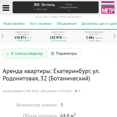
ЖК Эстель
Спец-
предложение
→
✓ Дом сдан
Реклама. ООО «СЗ ИНВЕСТСТРОЙ», ИНН 6678067973
Новостройки
Котт. посёлки
Объявления
Динамика цен и сдел
Средняя цена м²
Средняя цена м²
Продажи новостроек
Новостройки
Вторичка
Июль 2026
❮
❯
176 871
153 978
2 481
₽/м²
₽/м²
сделок
↑ 7,5% за 12 мес.
↑ 18,7% за 12 мес.
↓ 5,3% к июню
Параметры
← К списку квартир
Аренда квартиры: Екатеринбург, ул.
Родонитовая, 32 (Ботанический)
опубликовано 3.06.2026 , обновлено 1.07.2026
9
Количество комнат:
3
2
Общая площадь:
64.8 м