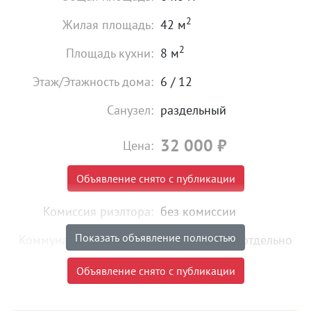
2
Жилая площадь:
42 м
2
Площадь кухни:
8 м
Этаж/Этажность дома:
6 / 12
Санузел:
раздельный
32 000
₽
Цена:
Объявление снято с публикации
Комиссия риэлтора:
без комиссии
Показать объявление полностью
Коммунальные платежи:
оплачиваются отдельно
Тип сделки:
«чистая» продажа
Объявление снято с публикации
Объект № 199597. Сдается на длительный срок