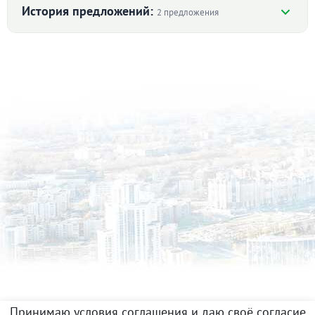
История предложений:
2 предложения
с. Косулино, ул. Виктора Цоя, 9 (городской округ
Белоярский) · 41.6 м²
22 апреля 2022
1 700 000
90 дн.
в продаже
40900 ₽/м²
с. Косулино, ул. Виктора Цоя, 9 (городской округ
Белоярский) · 41.6 м²
17 марта 2022
1 600 000
90 дн.
в продаже
38500 ₽/м²
Принимаю условия соглашения и даю своё согласие