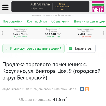
ЖК Эстель
Спец-
предложение
→
✓ Дом сдан
Реклама. ООО «СЗ ИНВЕСТСТРОЙ», ИНН 6678067973
Новостройки
Котт. посёлки
Объявления
Динамика цен и сдел
Средняя цена м²
Средняя цена м²
Продажи новостроек
Новостройки
Вторичка
Июль 2026
❮
❯
176 871
153 548
2 481
₽/м²
₽/м²
сделок
↑ 7,5% за 12 мес.
↑ 17,9% за 12 мес.
↓ 5,3% к июню
Параметры
← К списку торговых помещений
Продажа торгового помещения: с.
Косулино, ул. Виктора Цоя, 9 (городской
округ Белоярский)
опубликовано 20.04.2026 , обновлено 4.08.2026
14
2
Общая площадь:
41.6 м