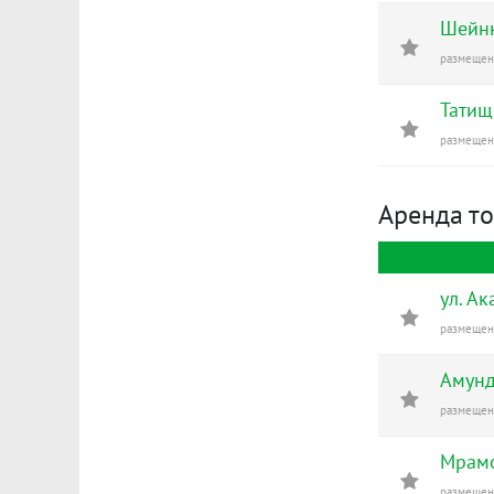
Шейнк
размещено
Татищ
размещено
Аренда т
ул. А
размещено
Амунд
размещено
Мрамо
размещено