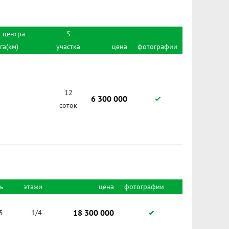
т центра
S
га(км)
участка
цена
фотографии
12
6 300 000
соток
ь
этажи
цена
фотографии
18 300 000
5
1/4