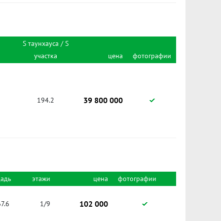
S таунхауса / S
участка
цена
фотографии
39 800 000
194.2
адь
этажи
цена
фотографии
102 000
67.6
1/9