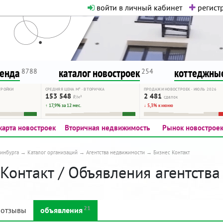
войти в личный кабинет
регистр
о нормальная. Никакого шок-конте
сурсу, как он помогает вам. Удач
ренда
каталог новостроек
коттеджные
8788
254
ТРОЙКИ
СРЕДНЯЯ ЦЕНА М² · ВТОРИЧКА
ПРОДАЖИ НОВОСТРОЕК · ИЮЛЬ 2026
153 548
2 481
₽/м²
сделок
↑ 17,9% за 12 мес.
↓ 5,3% к июню
карта новостроек
Вторичная недвижимость
Рынок новострое
инбурга
Каталог организаций
Агентства недвижимости
Бизнес Контакт
Контакт / Объявления агентства
21
отзывы
объявления