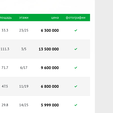
лощадь
этажи
цена
фотографии
6 300 000
33.3
23/25
13 500 000
111.3
3/5
9 600 000
71.7
6/17
6 800 000
47.5
11/19
5 999 000
29.8
14/25