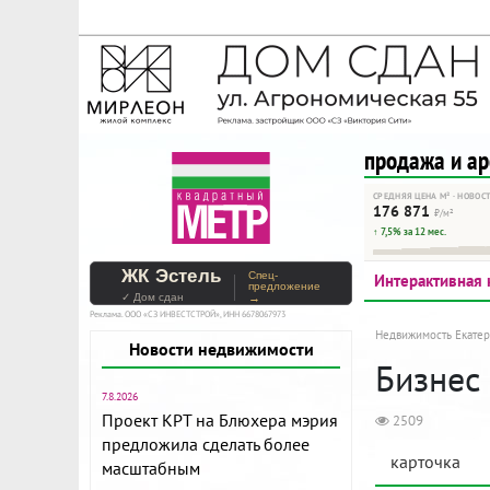
На Метре реклама - тольк
Помогайте независимому ре
продажа и а
СРЕДНЯЯ ЦЕНА М² · НОВОС
176 871
₽/м²
↑ 7,5% за 12 мес.
ЖК Эстель
Спец-
Интерактивная 
предложение
✓ Дом сдан
→
Реклама. ООО «СЗ ИНВЕСТСТРОЙ», ИНН 6678067973
Недвижимость Екатер
Новости недвижимости
Бизнес 
7.8.2026
Проект КРТ на Блюхера мэрия
2509
предложила сделать более
карточка
масштабным