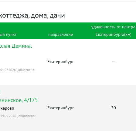
оттеджа, дома, дачи
удаленность от центра
ый пункт
направление
Екатеринбурга(км)
колая Демина,
Екатеринбург
—
01.07.2026
, обновлено:
П
ининское, 4/175
Екатеринбург
30
акарово
19.05.2026
, обновлено: