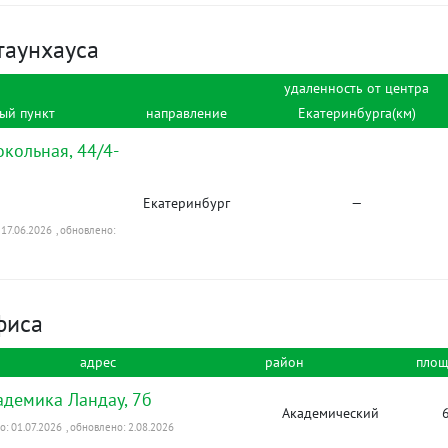
таунхауса
удаленность от центра
ый пункт
направление
Екатеринбурга(км)
окольная, 44/4-
Екатеринбург
—
17.06.2026
, обновлено:
фиса
адрес
район
площ
кадемика Ландау, 7б
Академический
: 01.07.2026
, обновлено: 2.08.2026