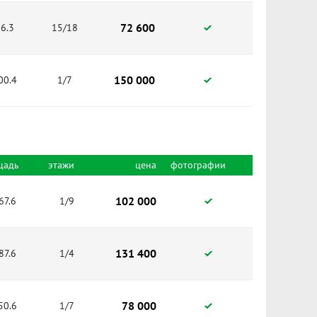
72 600
6.3
15/18
150 000
00.4
1/7
щадь
этажи
цена
фотографии
102 000
67.6
1/9
131 400
87.6
1/4
78 000
50.6
1/7