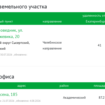
земельного участка
удаленность о
ый пункт
направление
Екатеринбур
поведник, ул.
жевика, 20
Челябинское
й округ Сысертский,
41
направление
ский
30.07.2026
, обновлено:
офиса
адрес
район
площад
сена, 185
Академический
87.2
: 21.07.2026
, обновлено: 4.08.2026