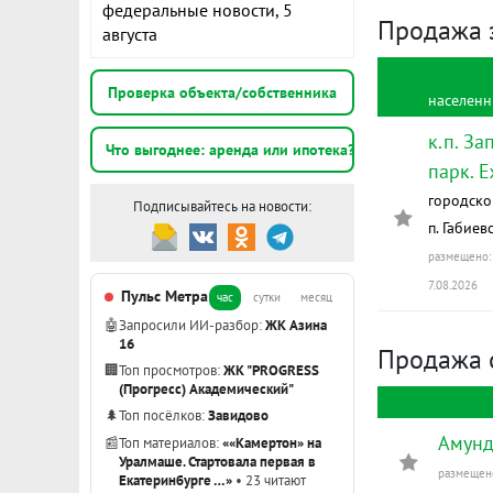
федеральные новости, 5
Продажа 
августа
Проверка объекта/собственника
населенн
к.п. За
Что выгоднее: аренда или ипотека?
парк. Е
городско
Подписывайтесь на новости:
п. Габиев
размещено: 
7.08.2026
Пульс Метра
час
сутки
месяц
🤖
Запросили ИИ-разбор:
ЖК Азина
16
Продажа 
🏢
Топ просмотров:
ЖК "PROGRESS
(Прогресс) Академический"
🌲
Топ посёлков:
Завидово
Амунд
📰
Топ материалов:
««Камертон» на
Уралмаше. Стартовала первая в
размещено
Екатеринбурге …»
• 23 читают