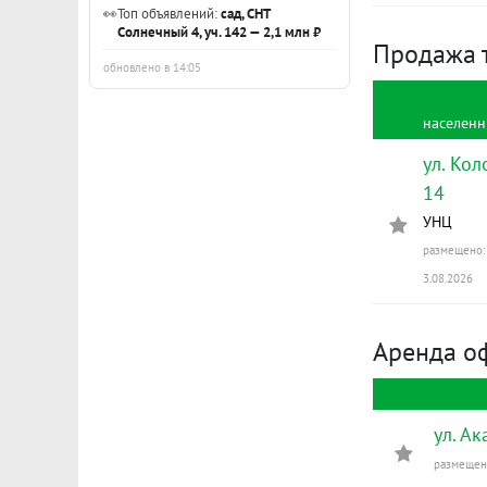
👀
Топ объявлений:
сад, СНТ
Солнечный 4, уч. 142 — 2,1 млн ₽
Продажа 
обновлено в 14:05
населенн
ул. Кол
14
УНЦ
размещено: 
3.08.2026
Аренда о
ул. А
размещено