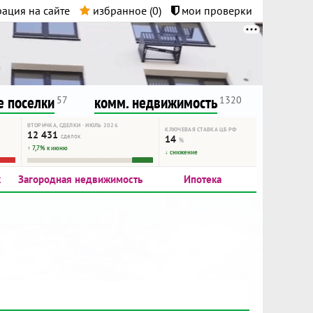
ация на сайте
избранное (
0
)
мои проверки
нта.
и!
 поселки
комм. недвижимость
57
1320
ВТОРИЧКА, СДЕЛКИ · ИЮЛЬ 2026
КЛЮЧЕВАЯ СТАВКА ЦБ РФ
12 431
сделок
14
%
↑ 7,7% к июню
↓ снижение
к
Загородная недвижимость
Ипотека