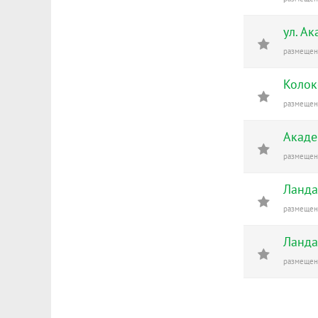
ул. А
размещено
Колок
размещено
Акаде
размещено
Ланда
размещено
Ланда
размещено