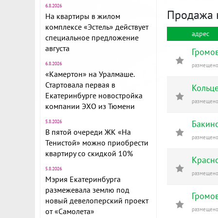
6.8.2026
Продажа 
На квартиры в жилом
комплексе «Эстель» действует
адрес
специальное предложение
августа
Громов
6.8.2026
размещено:
«Камертон» на Уралмаше.
Стартовала первая в
Кольце
Екатеринбурге новостройка
размещено:
компании ЭХО из Тюмени
5.8.2026
Бакинс
В пятой очереди ЖК «На
размещено:
Тенистой» можно приобрести
квартиру со скидкой 10%
Красно
5.8.2026
размещено:
Мэрия Екатеринбурга
размежевала землю под
Громов
новый девелоперский проект
размещено:
от «Самолета»