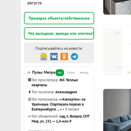
августа
полка для шо
отмывается з
Проверка объекта/собственника
1
Никакой плес
руб. И Вы см
Что выгоднее: аренда или ипотека?
жильё. И жит
Показать вс
уютном мест
Подписывайтесь на новости:
Условия: Зал
(летом 2-3,5 
Пульс Метра
срокПервый, 
час
сутки
месяц
забирает ква
🏢
Топ просмотров:
ЖК Теплые
кварталы
Успевай посл
🌲
Топ посёлков:
Александрия
ID объекта в
📰
Топ материалов:
««Камертон» на
Уралмаше. Стартовала первая в
Екатеринбурге …»
• 9 читают
👀
Топ объявлений:
сад, п. Боярка, СНТ
Мир, уч. 231 — 1,4 млн ₽
обновлено в 01:13