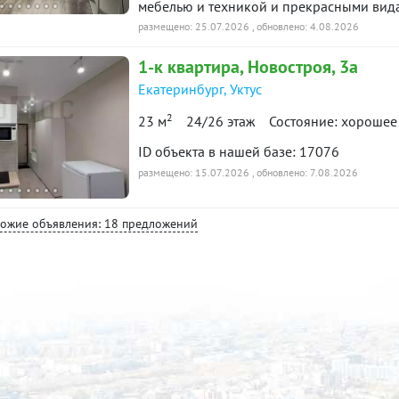
мебелью и техникой и прекрасными вид
либо пара, без животный и детей, гражд
размещено: 25.07.2026
, обновлено: 4.08.2026
Работающие и платежеспособные. Кварти
1-к
квартира
, Новостроя, 3а
необходимая есть: Холодильник, Варочна
машина , ТВТеплый пол в санузле.Условия
Екатеринбург
,
Уктус
размере 40 000 руб. Коммунальные плат
2
23 м
24/26 этаж
Состояние: хорошее
руб. зимой около 5 тыс. руб) Расположен
пешеходов - в двух остановках станция 
ID объекта в нашей базе: 17076
электрички. Пешком можно дойти за 15 ми
размещено: 15.07.2026
, обновлено: 7.08.2026
парковка и парковка у ТЦ Глобус.Показы
Сообщения не читаю. ID объекта в нашей
хожие объявления: 18 предложений