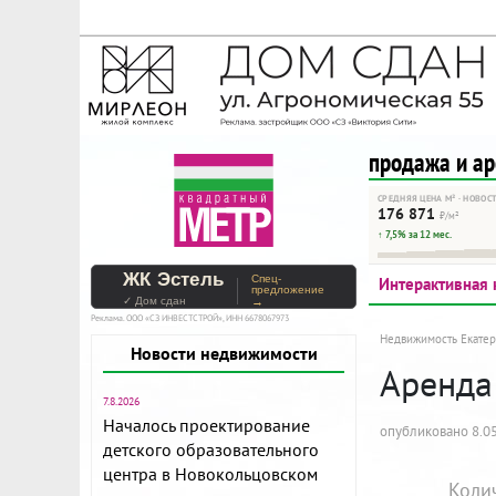
На Метре реклама - тольк
Помогайте независимому ре
продажа и а
СРЕДНЯЯ ЦЕНА М² · НОВОС
176 871
₽/м²
↑ 7,5% за 12 мес.
ЖК Эстель
Спец-
Интерактивная 
предложение
✓ Дом сдан
→
Реклама. ООО «СЗ ИНВЕСТСТРОЙ», ИНН 6678067973
Недвижимость Екатер
Новости недвижимости
Аренда 
7.8.2026
Началось проектирование
опубликовано 8.05
детского образовательного
центра в Новокольцовском
Коли