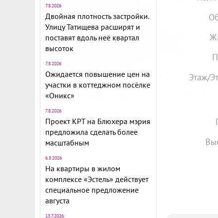
7.8.2026
Двойная плотность застройки.
Об
Улицу Татищева расширят и
Ж
поставят вдоль неё квартал
высоток
П
7.8.2026
Ожидается повышение цен на
Этаж/Э
участки в коттеджном посёлке
«Оникс»
7.8.2026
Проект КРТ на Блюхера мэрия
предложила сделать более
Вы
масштабным
6.8.2026
На квартиры в жилом
комплексе «Эстель» действует
специальное предложение
августа
13.7.2026