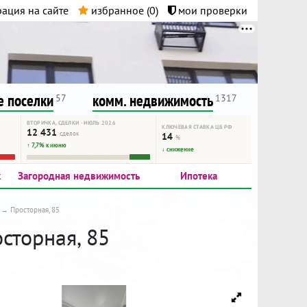
ация на сайте
избранное (
0
)
мои проверки
нта.
и!
 поселки
комм. недвижимость
57
1317
ВТОРИЧКА, СДЕЛКИ · ИЮЛЬ 2026
КЛЮЧЕВАЯ СТАВКА ЦБ РФ
12 431
сделок
14
%
↑ 7,7% к июню
↓ снижение
к
Загородная недвижимость
Ипотека
Просторная, 85
сторная, 85