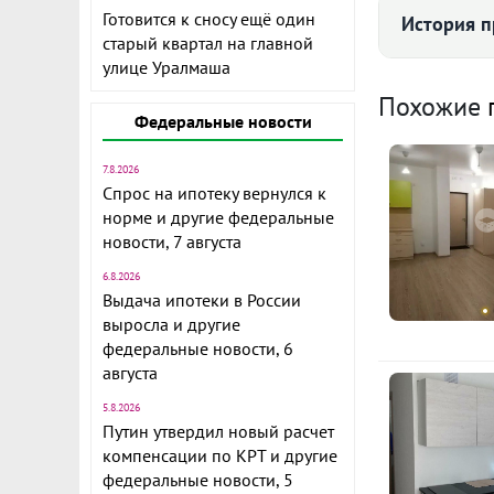
Готовится к сносу ещё один
История п
старый квартал на главной
улице Уралмаша
Комис
Средняя цена
Похожие
Федеральные новости
Коммунал
7.8.2026
СДАЁТСЯ СТУ
Спрос на ипотеку вернулся к
норме и другие федеральные
(Это не ошиб
368
новости, 7 августа
адекватных)Д
попробовать 
II п
6.8.2026
Выдача ипотеки в России
месяц)✅ Студ
выросла и другие
соседей✅ "Од
К
федеральные новости, 6
работы/учебы
августа
миллиметра: 
1
5.8.2026
окна: светло
э
Путин утвердил новый расчет
везде: прихо
компенсации по КРТ и другие
федеральные новости, 5
Помещается 
1