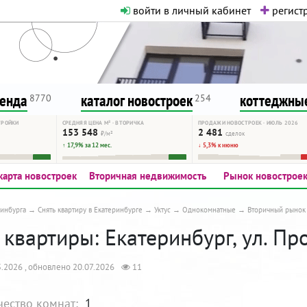
войти в личный кабинет
регистр
о нормальная. Никакого шок-конте
сурсу, как он помогает вам. Удач
ренда
каталог новостроек
коттеджные
8770
254
ТРОЙКИ
СРЕДНЯЯ ЦЕНА М² · ВТОРИЧКА
ПРОДАЖИ НОВОСТРОЕК · ИЮЛЬ 2026
153 548
2 481
₽/м²
сделок
↑ 17,9% за 12 мес.
↓ 5,3% к июню
карта новостроек
Вторичная недвижимость
Рынок новострое
инбурга
Снять квартиру в Екатеринбурге
Уктус
Однокомнатные
Вторичный рынок
квартиры: Екатеринбург, ул. Про
.2026 , обновлено 20.07.2026
11
чество комнат:
1