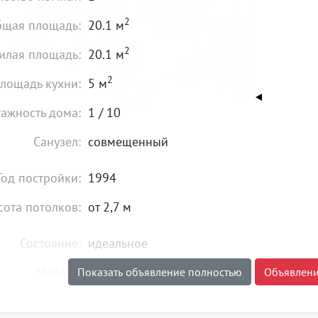
2
щая площадь:
20.1 м
2
илая площадь:
20.1 м
2
лощадь кухни:
5 м
тажность дома:
1 / 10
Санузел:
совмещенный
Год постройки:
1994
сота потолков:
от 2,7 м
Состояние:
идеальное
Мебель:
есть
Показать объявление полностью
Объявлени
20 000
₽
Цена: