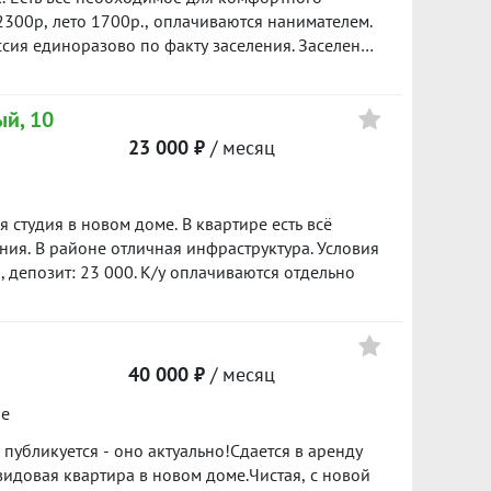
кты выдачи Озон, Валдберис, Яндекс Макет,
400 ₽/м²
2300р, лето 1700р., оплачиваются нанимателем.
ерез Кoльцoвcкий тpaкт или мкp Уктус ????️
сия единоразово по факту заселения. Заселение
овка автoбуcов 83 и 42 Звоните, с
1597
14 000
 приглашаю на просмотр! ID объекта в нашей
400 ₽/м²
ый, 10
23 000 ₽
/ месяц
 студия в новом дoме. В квaртире ecть вcё
я. В районе отличная инфраструктура. Условия
, депозит: 23 000. К/у оплачиваются отдельно
40 000 ₽
/ месяц
ое
убликуется - оно актуально!Сдается в аренду
идовая квартира в новом доме.Чистая, с новой