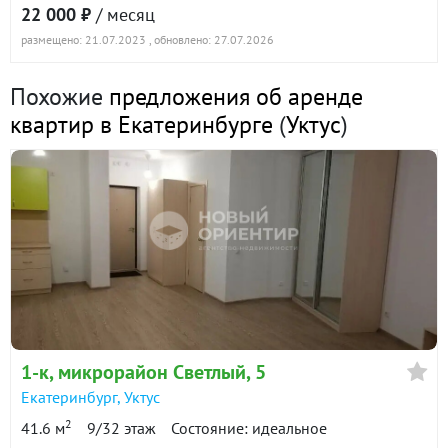
22 000 ₽
/ месяц
размещено: 21.07.2023
, обновлено: 27.07.2026
1-к квартира · 30.2 м² · 19/25 этаж
1 июня 2025
Похожие
предложения об аренде
20 000
90 дн.
квартир в Екатеринбурге
(
Уктус
)
в аренде
700 ₽/м²
1-к квартира · 20 м² · 5/25 этаж
5 февраля 2025
18 000
90 дн.
в аренде
900 ₽/м²
Показать всю историю: 4 предложения →
1-к
, микрорайон Светлый, 5
Екатеринбург
,
Уктус
2
41.6 м
9/32 этаж
Состояние: идеальное