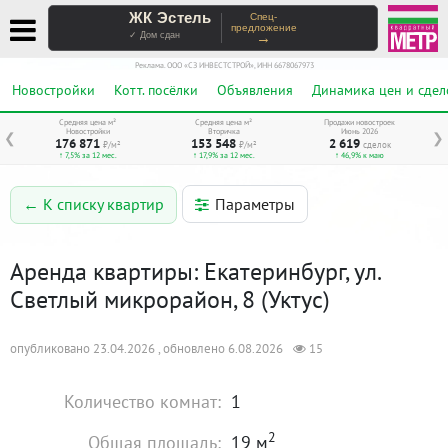
ЖК Эстель
Спец-
предложение
→
✓ Дом сдан
Реклама. ООО «СЗ ИНВЕСТСТРОЙ», ИНН 6678067973
Новостройки
Котт. посёлки
Объявления
Динамика цен и сдел
Средняя цена м²
Средняя цена м²
Продажи новостроек
Новостройки
Вторичка
Июнь 2026
❮
❯
176 871
153 548
2 619
₽/м²
₽/м²
сделок
↑ 7,5% за 12 мес.
↑ 17,9% за 12 мес.
↑ 46,9% к маю
Параметры
← К списку квартир
Аренда квартиры: Екатеринбург, ул.
Светлый микрорайон, 8 (Уктус)
опубликовано 23.04.2026 , обновлено 6.08.2026
15
Количество комнат:
1
2
Общая площадь:
19 м