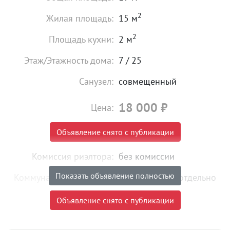
2
Жилая площадь:
15 м
2
Площадь кухни:
2 м
Этаж/Этажность дома:
7 / 25
Санузел:
совмещенный
18 000
₽
Цена:
Объявление снято с публикации
Комиссия риэлтора:
без комиссии
Показать объявление полностью
Коммунальные платежи:
оплачиваются отдельно
Тип сделки:
«чистая» продажа
Объявление снято с публикации
Объект № 198842. Сдается в аренду на длительный