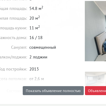
2
щая площадь:
54.8 м
2
илая площадь:
20 м
2
лощадь кухни:
11 м
тажность дома:
16 / 18
Санузел:
совмещенный
алкон/лоджия:
2 лоджии
Год постройки:
2013
сота потолков:
от 2,6 м
Состояние:
идеальное
Показать объявление полностью
Объявлени
Мебель:
есть