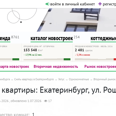
войти в личный кабинет
регистр
о нормальная. Никакого шок-конте
сурсу, как он помогает вам. Удач
ренда
каталог новостроек
коттеджные
8761
254
ТРОЙКИ
СРЕДНЯЯ ЦЕНА М² · ВТОРИЧКА
ПРОДАЖИ НОВОСТРОЕК · ИЮЛЬ 2026
153 548
2 481
₽/м²
сделок
↑ 17,9% за 12 мес.
↓ 5,3% к июню
карта новостроек
Вторичная недвижимость
Рынок новострое
инбурга
Снять квартиру в Екатеринбурге
Уктус
Однокомнатные
Вторичный рынок
квартиры: Екатеринбург, ул. Рощ
.2026 , обновлено 1.07.2026
17
чество комнат:
1