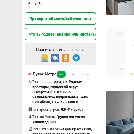
августа
э
Проверка объекта/собственника
2
э
Что выгоднее: аренда или ипотека?
Показать вс
Подписывайтесь на новости:
Пульс Метра
час
сутки
месяц
📞
Топ звонков:
дом, к.п. Родные
просторы, городской округ
Сысертский, с. Кашино,
Челябинское направление, 36км.,
Вишнёвая, 10 — 35,5 млн ₽
🏢
Топ просмотров:
ЖК Футурист
🌲
Топ посёлков:
Группа поселков
«Заповедник»
📰
Топ материалов:
«Юрист рассказал,