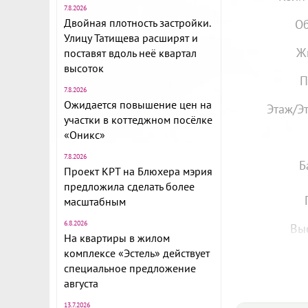
7.8.2026
Двойная плотность застройки.
Об
Улицу Татищева расширят и
Ж
поставят вдоль неё квартал
высоток
П
7.8.2026
Ожидается повышение цен на
Этаж/Э
участки в коттеджном посёлке
«Оникс»
7.8.2026
Б
Проект КРТ на Блюхера мэрия
предложила сделать более
масштабным
6.8.2026
Вы
На квартиры в жилом
комплексе «Эстель» действует
специальное предложение
августа
13.7.2026