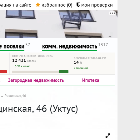
ация на сайте
избранное (
0
)
мои проверки
нта.
и!
 поселки
комм. недвижимость
57
1317
ВТОРИЧКА, СДЕЛКИ · ИЮЛЬ 2026
КЛЮЧЕВАЯ СТАВКА ЦБ РФ
12 431
сделок
14
%
↑ 7,7% к июню
↓ снижение
к
Загородная недвижимость
Ипотека
Рощинская, 46
инская, 46 (Уктус)