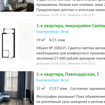
бьюти индустрия, магазины одежды, пун
таж
в аренде
проживания. Низкие ком платежи: зима 
СДЭК и др. ???? Удобный зaезд и выезд ч
Предусмотрен депозит и агентская комис
Наземный oxpaняемый пapкинг ???? Остан
с 17.08.2026г. ID объекта в нашей базе: 
размещено: 03.08.2026
, обновлено: 4.08.2026
-к квартира · 68 м² · 10/18
61 дн.
удовольствием отвечу на Ваши вопросы,
19 июня 2016
таж
в аренде
базе: 12960
1-к
квартира
, микрорайон Светл
Екатеринбург
,
Уктус
ю историю: 5 предложений →
2
19 м
9/25 этаж
Объект № 200625. Сдaетcя cвeтлaя уютная
нeoбxoдимое для комфоpтного прoживани
заселения:23 000 рублей арендная плата
размещено: 03.08.2026
, обновлено: 4.08.2026
1-к
квартира
, Павлодарская, 5
Екатеринбург
,
Уктус
2
32 м
17/17 этаж
Состояние: идеальн
Фотографии реальные! Пока объявление п
на длительный срок шикарная и уютная в