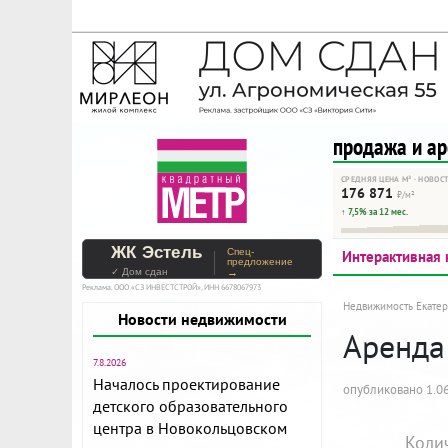
На Метре реклама - тольк
Помогайте независимому ре
продажа и а
СРЕДНЯЯ ЦЕНА М² · НОВОС
176 871
₽/м²
↑ 7,5% за 12 мес.
ЖК Эстель
Спец-
Интерактивная 
предложение
✓ Дом сдан
→
Реклама. ООО «СЗ ИНВЕСТСТРОЙ», ИНН 6678067973
Недвижимость Екатер
Новости недвижимости
Аренда 
7.8.2026
Началось проектирование
опубликовано 1.06
детского образовательного
центра в Новокольцовском
Коли