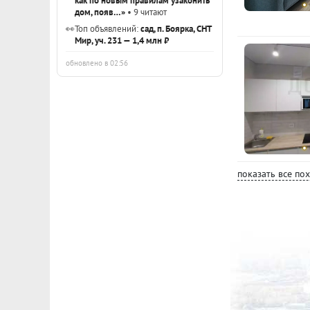
как по новым правилам узаконить
дом, появ…»
• 9 читают
👀
Топ объявлений:
сад, п. Боярка, СНТ
Мир, уч. 231 — 1,4 млн ₽
обновлено в 02:56
показать все по