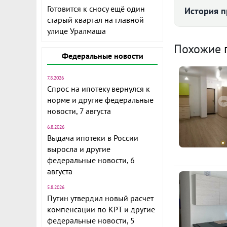
Готовится к сносу ещё один
История п
старый квартал на главной
улице Уралмаша
Средняя цена
Похожие
Федеральные новости
Комис
7.8.2026
Коммунал
Спрос на ипотеку вернулся к
норме и другие федеральные
383
новости, 7 августа
II п
6.8.2026
Выдача ипотеки в России
ВИДОВАЯ ПР
выросла и другие
техникой дл
К
федеральные новости, 6
(+коммуналь
августа
ID объекта в
1
5.8.2026
э
Путин утвердил новый расчет
компенсации по КРТ и другие
1
федеральные новости, 5