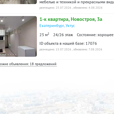
мебелью и техникой и прекрасными вид
либо пара, без животный и детей, гражд
размещено: 25.07.2026
, обновлено: 4.08.2026
Работающие и платежеспособные. Кварти
1-к
квартира
, Новостроя, 3а
необходимая есть: Холодильник, Варочна
машина , ТВТеплый пол в санузле.Условия
Екатеринбург
,
Уктус
размере 40 000 руб. Коммунальные плат
2
23 м
24/26 этаж
Состояние: хорошее
руб. зимой около 5 тыс. руб) Расположен
пешеходов - в двух остановках станция 
ID объекта в нашей базе: 17076
электрички. Пешком можно дойти за 15 ми
размещено: 15.07.2026
, обновлено: 7.08.2026
парковка и парковка у ТЦ Глобус.Показы
Сообщения не читаю. ID объекта в нашей
хожие объявления: 18 предложений