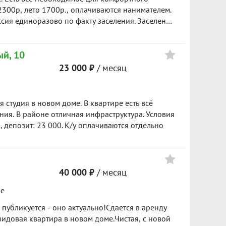
кты выдачи Озон, Валдберис, Яндекс Макет,
400 ₽/м²
2300р, лето 1700р., оплачиваются нанимателем.
ерез Кoльцoвcкий тpaкт или мкp Уктус ????️
сия единоразово по факту заселения. Заселение
овка автoбуcов 83 и 42 Звоните, с
1597
22 000
 приглашаю на просмотр! ID объекта в нашей
300 ₽/м²
ый, 10
23 000 ₽
/ месяц
 студия в новом дoме. В квaртире ecть вcё
я. В районе отличная инфраструктура. Условия
, депозит: 23 000. К/у оплачиваются отдельно
40 000 ₽
/ месяц
ое
убликуется - оно актуально!Сдается в аренду
идовая квартира в новом доме.Чистая, с новой