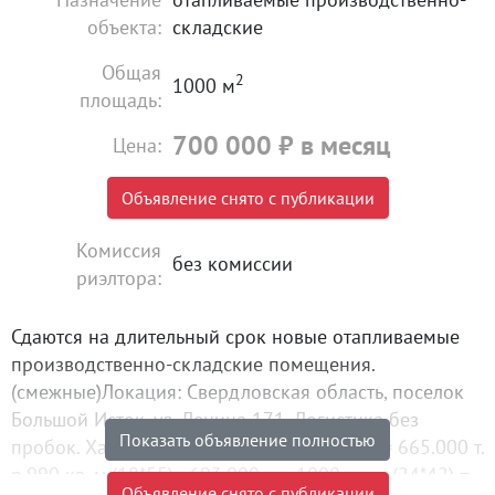
объекта:
складские
Общая
2
1000 м
площадь:
700 000
₽
в месяц
Цена:
Объявление снято с публикации
Комиссия
без комиссии
риэлтора:
Сдаются на длительный срок новые отапливаемые
производственно-складские помещения.
(смежные)Локация: Свердловская область, поселок
Большой Исток, ул. Ленина 171. Логистика без
Показать объявление полностью
пробок. Характеристика:950 кв. м.(18*53) = 665.000 т.
р.990 кв. м.(18*55) =693.000 т. р.1000 кв. м.(24*42) =
Объявление снято с публикации