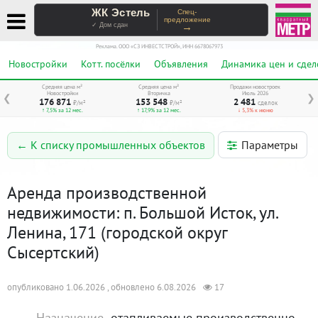
ЖК Эстель
Спец-
предложение
→
✓ Дом сдан
Реклама. ООО «СЗ ИНВЕСТСТРОЙ», ИНН 6678067973
Новостройки
Котт. посёлки
Объявления
Динамика цен и сдел
Средняя цена м²
Средняя цена м²
Продажи новостроек
Новостройки
Вторичка
Июль 2026
❮
❯
176 871
153 548
2 481
₽/м²
₽/м²
сделок
↑ 7,5% за 12 мес.
↑ 17,9% за 12 мес.
↓ 5,3% к июню
Параметры
← К списку промышленных объектов
Аренда производственной
недвижимости: п. Большой Исток, ул.
Ленина, 171 (городской округ
Сысертский)
опубликовано 1.06.2026 , обновлено 6.08.2026
17
Назначение
отапливаемые производственно-