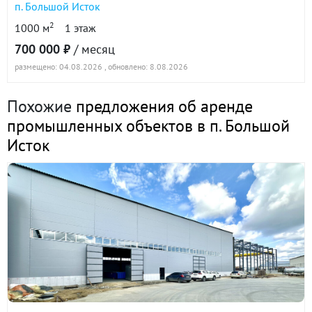
п. Большой Исток
2
1000 м
1 этаж
п. Большой Исток, ул. Ленина, 171 (городской
700 000 ₽
/ месяц
округ Сысертский) · 1440 м²
размещено: 04.08.2026
, обновлено: 8.08.2026
15 января 2026
90 дн.
Похожие
предложения об аренде
1 008 000
в аренде
промышленных объектов в п. Большой
Исток
Показать всю историю: 5 предложений →