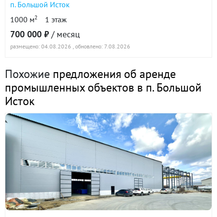
п. Большой Исток
2
1000 м
1 этаж
п. Большой Исток, ул. Ленина, 171 (городской
700 000 ₽
/ месяц
округ Сысертский) · 1440 м²
размещено: 04.08.2026
, обновлено: 7.08.2026
15 января 2026
90 дн.
Похожие
предложения об аренде
1 008 000
в аренде
промышленных объектов в п. Большой
Исток
Показать всю историю: 5 предложений →