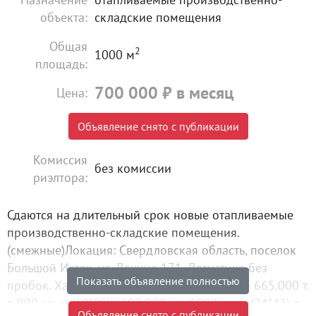
объекта:
складские помещения
Общая
2
1000 м
площадь:
700 000
₽
в месяц
Цена:
Объявление снято с публикации
Комиссия
без комиссии
риэлтора:
Сдаются на длительный срок новые отапливаемые
производственно-складские помещения.
(смежные)Локация: Свердловская область, поселок
Большой Исток, ул. Ленина 171. Логистика без
Показать объявление полностью
пробок. Характеристика:950 кв. м.(18*53) = 665.000 т.
р.990 кв. м.(18*55) =693.000 т. р.1000 кв. м.(24*42) =
Объявление снято с публикации