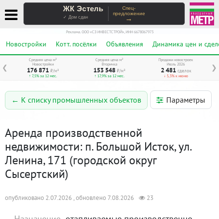
ЖК Эстель
Спец-
предложение
→
✓ Дом сдан
Реклама. ООО «СЗ ИНВЕСТСТРОЙ», ИНН 6678067973
Новостройки
Котт. посёлки
Объявления
Динамика цен и сдел
Средняя цена м²
Средняя цена м²
Продажи новостроек
Новостройки
Вторичка
Июль 2026
❮
❯
176 871
153 548
2 481
₽/м²
₽/м²
сделок
↑ 7,5% за 12 мес.
↑ 17,9% за 12 мес.
↓ 5,3% к июню
Параметры
← К списку промышленных объектов
Аренда производственной
недвижимости: п. Большой Исток, ул.
Ленина, 171 (городской округ
Сысертский)
опубликовано 2.07.2026 , обновлено 7.08.2026
23
Назначение
отапливаемые производственно-