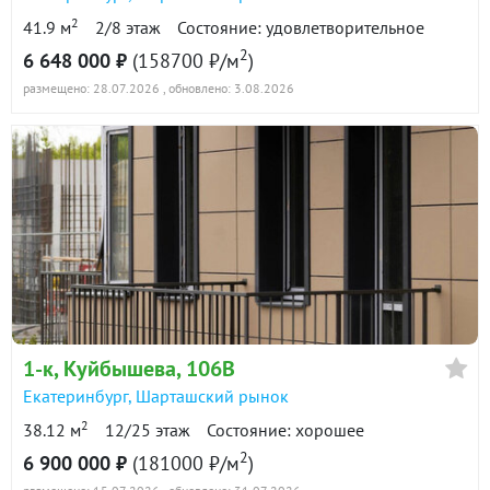
3 вариант: это полная отделка квартиры с санузлом
2
41.9 м
2/8 этаж
Состояние: удовлетворительное
в дизайнерской отделке.
2
6 648 000 ₽
(158700 ₽/м
)
Так же возможны разные варианты покупки
квартиры такие как семейная ипотека, и рассрочка.
размещено: 28.07.2026
, обновлено: 3.08.2026
ID объекта в нашей базе: 902
1-к
, Куйбышева, 106В
Екатеринбург
,
Шарташский рынок
2
38.12 м
12/25 этаж
Состояние: хорошее
2
6 900 000 ₽
(181000 ₽/м
)