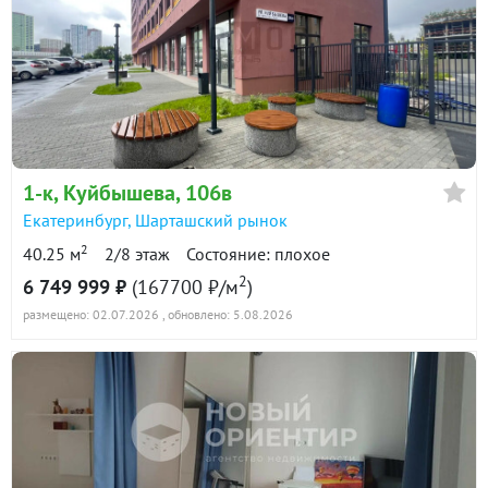
1-к
, Куйбышева, 106в
Екатеринбург
,
Шарташский рынок
2
40.25 м
2/8 этаж
Состояние: плохое
2
6 749 999 ₽
(167700 ₽/м
)
размещено: 02.07.2026
, обновлено: 5.08.2026