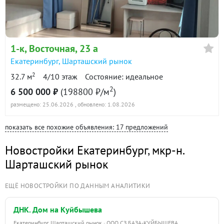
1-к
, Восточная, 23 а
Екатеринбург
,
Шарташский рынок
2
32.7 м
4/10 этаж
Состояние: идеальное
2
6 500 000 ₽
(198800 ₽/м
)
размещено: 25.06.2026
, обновлено: 1.08.2026
показать все похожие объявления: 17 предложений
Новостройки Екатеринбург
,
мкр-н.
Шарташский рынок
ЕЩЁ НОВОСТРОЙКИ ПО ДАННЫМ АНАЛИТИКИ
ДНК. Дом на Куйбышева
Екатеринбург, Шарташский рынок · ООО СЗ БАЗА-КУЙБЫШЕВА