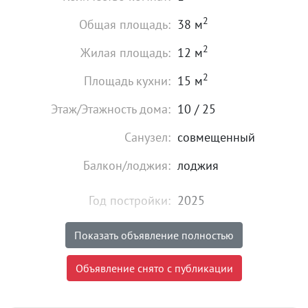
2
Общая площадь:
38 м
2
Жилая площадь:
12 м
2
Площадь кухни:
15 м
Этаж/Этажность дома:
10 / 25
Санузел:
совмещенный
Балкон/лоджия:
лоджия
Год постройки:
2025
Высота потолков:
от 2,7 м
Показать объявление полностью
Состояние:
идеальное
Объявление снято с публикации
7 300 000
₽
Цена: