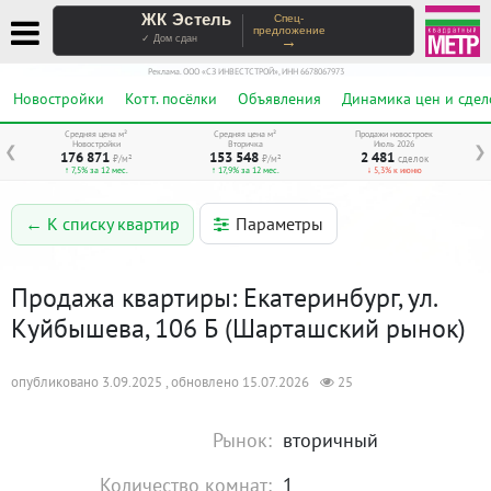
ЖК Эстель
Спец-
предложение
→
✓ Дом сдан
Реклама. ООО «СЗ ИНВЕСТСТРОЙ», ИНН 6678067973
Новостройки
Котт. посёлки
Объявления
Динамика цен и сдел
Средняя цена м²
Средняя цена м²
Продажи новостроек
Новостройки
Вторичка
Июль 2026
❮
❯
176 871
153 548
2 481
₽/м²
₽/м²
сделок
↑ 7,5% за 12 мес.
↑ 17,9% за 12 мес.
↓ 5,3% к июню
Параметры
← К списку квартир
Продажа квартиры: Екатеринбург, ул.
Куйбышева, 106 Б (Шарташский рынок)
опубликовано 3.09.2025 , обновлено 15.07.2026
25
Рынок:
вторичный
Количество комнат:
1