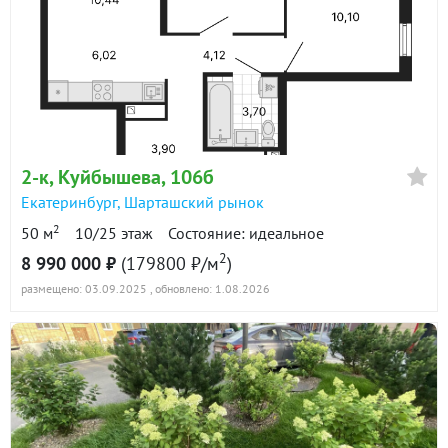
2-к
, Куйбышева, 106б
Екатеринбург
,
Шарташский рынок
2
50 м
10/25 этаж
Состояние: идеальное
2
8 990 000 ₽
(179800 ₽/м
)
размещено: 03.09.2025
, обновлено: 1.08.2026