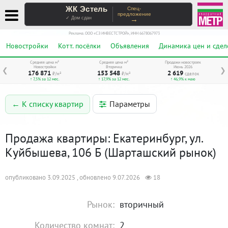
ЖК Эстель
Спец-
предложение
→
✓ Дом сдан
Реклама. ООО «СЗ ИНВЕСТСТРОЙ», ИНН 6678067973
Новостройки
Котт. посёлки
Объявления
Динамика цен и сдел
Средняя цена м²
Средняя цена м²
Продажи новостроек
Новостройки
Вторичка
Июнь 2026
❮
❯
176 871
153 548
2 619
₽/м²
₽/м²
сделок
↑ 7,5% за 12 мес.
↑ 17,9% за 12 мес.
↑ 46,9% к маю
Параметры
← К списку квартир
Продажа квартиры: Екатеринбург, ул.
Куйбышева, 106 Б (Шарташский рынок)
опубликовано 3.09.2025 , обновлено 9.07.2026
18
Рынок:
вторичный
Количество комнат:
2