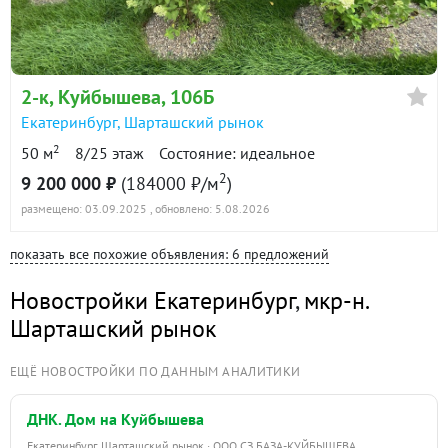
2-к
, Куйбышева, 106Б
Екатеринбург
,
Шарташский рынок
2
50 м
8/25 этаж
Состояние: идеальное
2
9 200 000 ₽
(184000 ₽/м
)
размещено: 03.09.2025
, обновлено: 5.08.2026
показать все похожие объявления: 6 предложений
Новостройки Екатеринбург
,
мкр-н.
Шарташский рынок
ЕЩЁ НОВОСТРОЙКИ ПО ДАННЫМ АНАЛИТИКИ
ДНК. Дом на Куйбышева
Екатеринбург, Шарташский рынок · ООО СЗ БАЗА-КУЙБЫШЕВА