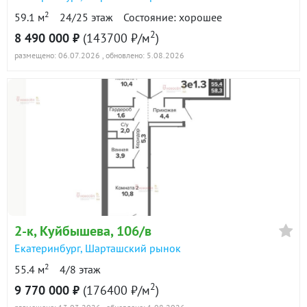
санузле;
2
59.1 м
24/25 этаж
Состояние: хорошее
3 вариант: это полная отделка квартиры с санузлом
2
8 490 000 ₽
(143700 ₽/м
)
в дизайнерской отделке.
размещено: 06.07.2026
, обновлено: 5.08.2026
Так же возможны разные варианты покупки
квартиры такие как семейная ипотека, и рассрочка.
ID объекта в нашей базе: 913
2-к
, Куйбышева, 106/в
Екатеринбург
,
Шарташский рынок
2
55.4 м
4/8 этаж
2
9 770 000 ₽
(176400 ₽/м
)