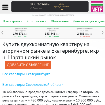
ЖК Эстель
Спец-
предложение
→
✓ Дом сдан
Реклама. ООО «СЗ ИНВЕСТСТРОЙ», ИНН 6678067973
Новостройки
Котт. посёлки
Объявления
Динамика цен и сдел
Средняя цена м²
Средняя цена м²
Продажи новостроек
Новостройки
Вторичка
Июль 2026
❮
❯
176 871
153 548
2 481
₽/м²
₽/м²
сделок
↑ 7,5% за 12 мес.
↑ 17,9% за 12 мес.
↓ 5,3% к июню
Купить двухкомнатную квартиру на
вторичном рынке в Екатеринбурге, мкр-
н. Шарташский рынок
ДОБАВИТЬ ОБЪЯВЛЕНИЕ
Все квартиры Екатеринбурга
Все квартиры Свердловской области
10 объявлений о продаже двухкомнатных квартир на вторичном
рынке в Екатеринбурге, мкр-н. Шарташский рынок. Минимальная
цена квартиры – 4 480 000 руб., максимальная – 10 800 000 руб.,
средняя стоимость двухкомнатных квартир – 7 648 000 руб.