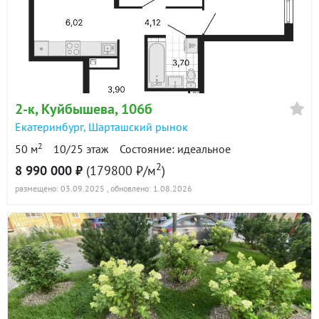
2-к
, Куйбышева, 106б
Екатеринбург
,
Шарташский рынок
2
50 м
10/25 этаж
Состояние: идеальное
2
8 990 000 ₽
(179800 ₽/м
)
размещено: 03.09.2025
, обновлено: 1.08.2026