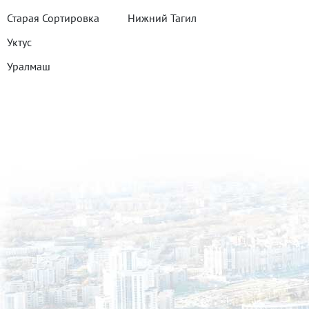
Старая Сортировка
Нижний Тагил
Уктус
Уралмаш
Эльмаш
Юго-Западный
Все районы