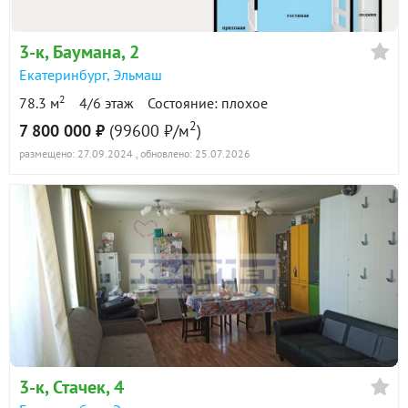
3-к
, Баумана, 2
Екатеринбург
,
Эльмаш
2
78.3 м
4/6 этаж
Состояние: плохое
2
7 800 000 ₽
(99600 ₽/м
)
размещено: 27.09.2024
, обновлено: 25.07.2026
3-к
, Стачек, 4