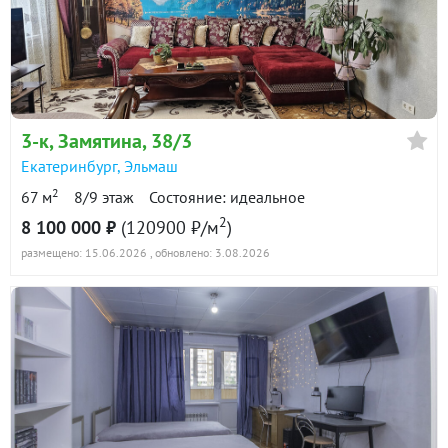
3-к
, Замятина, 38/3
Екатеринбург
,
Эльмаш
2
67 м
8/9 этаж
Состояние: идеальное
2
8 100 000 ₽
(120900 ₽/м
)
размещено: 15.06.2026
, обновлено: 3.08.2026