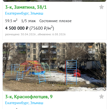
3-к
, Замятина, 38/1
Екатеринбург
,
Эльмаш
2
59.5 м
1/5 этаж
Состояние: плохое
2
4 500 000 ₽
(75600 ₽/м
)
размещено: 30.04.2026
, обновлено: 6.08.2026
3-к
, Краснофлотцев, 9
Екатеринбург
,
Эльмаш