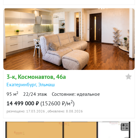
3-к
, Космонавтов, 46а
Екатеринбург
,
Эльмаш
2
95 м
22/24 этаж
Состояние: идеальное
2
14 499 000 ₽
(152600 ₽/м
)
размещено: 17.03.2026
, обновлено: 8.08.2026