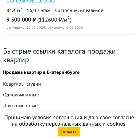
Екатеринбург
,
Эльмаш
2
84.4 м
16/17 этаж
Состояние: идеальное
2
9 500 000 ₽
(112600 ₽/м
)
размещено: 20.08.2024
, обновлено: 6.08.2026
Быстрые ссылки каталога продажи
квартир
Продажа квартир в Екатеринбурге
Квартиры-студии
Однокомнатные
Двухкомнатные
Трехкомнатные
Принимаю условия соглашения и даю своё согласие
Ваш ИИ помощник
на
обработку персональных данных и cookies
.
по недвижимости
Четырехкомнатные и выше
Согласен
Квартиры недорого