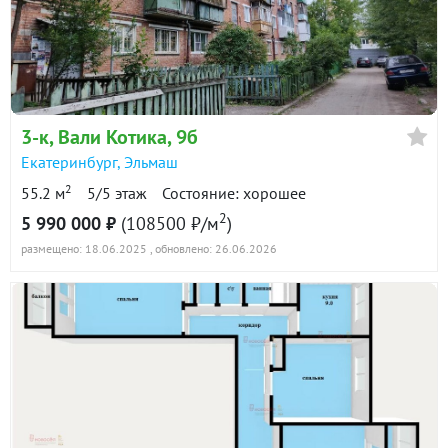
3-к
, Вали Котика, 9б
Екатеринбург
,
Эльмаш
2
55.2 м
5/5 этаж
Состояние: хорошее
2
5 990 000 ₽
(108500 ₽/м
)
размещено: 18.06.2025
, обновлено: 26.06.2026