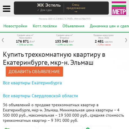
ЖК Эстель
Спец-
предложение
→
✓ Дом сдан
Реклама. ООО «СЗ ИНВЕСТСТРОЙ», ИНН 6678067973
Новостройки
Котт. посёлки
Объявления
Динамика цен и сдел
Средняя цена м²
Средняя цена м²
Продажи новостроек
Новостройки
Вторичка
Июль 2026
❮
❯
176 871
153 548
2 481
₽/м²
₽/м²
сделок
↑ 7,5% за 12 мес.
↑ 17,9% за 12 мес.
↓ 5,3% к июню
Купить трехкомнатную квартиру в
Екатеринбурге, мкр-н. Эльмаш
ДОБАВИТЬ ОБЪЯВЛЕНИЕ
Все квартиры Екатеринбурга
Все квартиры Свердловской области
36 объявлений о продаже трехкомнатных квартир в
Екатеринбурге, мкр-н. Эльмаш. Минимальная цена квартиры – 4
500 000 руб., максимальная – 19 500 000 руб., средняя стоимость
трехкомнатных квартир – 9 391 000 руб.