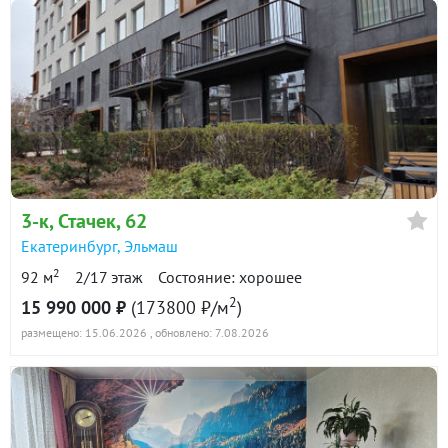
3-к
, Стачек, 62
Екатеринбург
,
Эльмаш
2
92 м
2/17 этаж
Состояние: хорошее
2
15 990 000 ₽
(173800 ₽/м
)
размещено: 15.06.2026
, обновлено: 7.08.2026