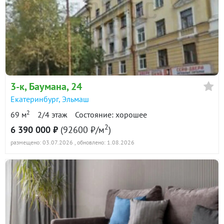
3-к
, Баумана, 24
Екатеринбург
,
Эльмаш
2
69 м
2/4 этаж
Состояние: хорошее
2
6 390 000 ₽
(92600 ₽/м
)
размещено: 03.07.2026
, обновлено: 1.08.2026