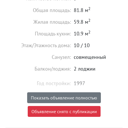
2
Общая площадь:
81.8 м
2
Жилая площадь:
59.8 м
2
Площадь кухни:
10.9 м
Этаж/Этажность дома:
10 / 10
Санузел:
совмещенный
Балкон/лоджия:
2 лоджии
Год постройки:
1997
Газ:
есть
Показать объявление полностью
Состояние:
плохое
Объявление снято с публикации
6 850 000
₽
Цена: