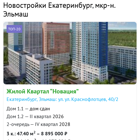
Новостройки Екатеринбург
,
мкр-н.
Эльмаш
ТОП-20
Жилой Квартал “Новация”
Екатеринбург, Эльмаш: ул. ул. Краснофлотцев, 40/2
Дом 1.1 —
дом сдан
Дом 1.2 — II квартал
2026
2-очередь — IV квартал
2028
2
3 к.: 47.40 м
– 8 895 000 ₽
2