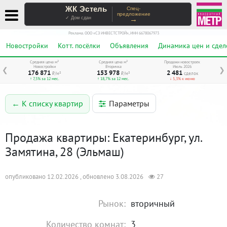
ЖК Эстель
Спец-
предложение
→
✓ Дом сдан
Реклама. ООО «СЗ ИНВЕСТСТРОЙ», ИНН 6678067973
Новостройки
Котт. посёлки
Объявления
Динамика цен и сдел
Средняя цена м²
Средняя цена м²
Продажи новостроек
Новостройки
Вторичка
Июль 2026
❮
❯
176 871
153 978
2 481
₽/м²
₽/м²
сделок
↑ 7,5% за 12 мес.
↑ 18,7% за 12 мес.
↓ 5,3% к июню
Параметры
← К списку квартир
Продажа квартиры: Екатеринбург, ул.
Замятина, 28 (Эльмаш)
опубликовано 12.02.2026 , обновлено 3.08.2026
27
Рынок:
вторичный
Количество комнат:
3