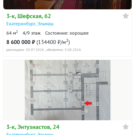
в продаже
85400 ₽/м²
3-к
, Шефская, 62
Показать всю историю: 30 предложений →
Екатеринбург
,
Эльмаш
2
64 м
4/9 этаж
Состояние: хорошее
2
8 600 000 ₽
(134400 ₽/м
)
размещено: 20.07.2026
, обновлено: 3.08.2026
3-к
, Энтузиастов, 24
Екатеринбург
,
Эльмаш