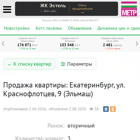
ЖК Эстель
Спец-
предложение
→
✓ Дом сдан
Реклама. ООО «СЗ ИНВЕСТСТРОЙ», ИНН 6678067973
Новостройки
Котт. посёлки
Объявления
Динамика цен и сдел
Средняя цена м²
Средняя цена м²
Продажи новостроек
Новостройки
Вторичка
Июль 2026
❮
❯
176 871
153 548
2 481
₽/м²
₽/м²
сделок
↑ 7,5% за 12 мес.
↑ 17,9% за 12 мес.
↓ 5,3% к июню
Параметры
← К списку квартир
Продажа квартиры: Екатеринбург, ул.
Краснофлотцев, 9 (Эльмаш)
опубликовано 1.04.2026 , обновлено 2.08.2026
38
Рынок:
вторичный
Количество комнат:
3