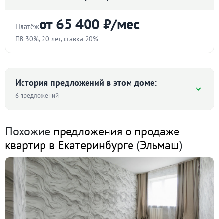
от 65 400 ₽/мес
Платёж
ПВ 30%, 20 лет, ставка 20%
Стоимость квартиры
₽
История предложений в этом доме:
6 предложений
Первоначальный взнос
Средняя цена ₽/м² по дому
%
Похожие
предложения о продаже
квартир в Екатеринбурге
(
Эльмаш
)
Срок
97 321 ₽/м²
80 858
76 563
76 667
лет
66 250
54 935
Ставка
I пол. 2013
II пол. 2018
II пол. 2019
I пол. 2020
II пол. 2020
I пол. 2024
%