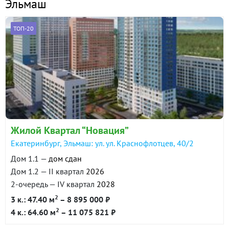
Эльмаш
ТОП-20
Жилой Квартал “Новация”
Екатеринбург, Эльмаш: ул. ул. Краснофлотцев, 40/2
Дом 1.1 —
дом сдан
Дом 1.2 — II квартал
2026
2-очередь — IV квартал
2028
2
3 к.: 47.40 м
– 8 895 000 ₽
2
4 к.: 64.60 м
– 11 075 821 ₽