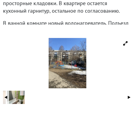
просторные кладовки. В квартире остается
кухонный гарнитур, остальное по согласованию.
В ванной комнате новый водонагреватель. Подъезд
чистый и опрятный. Двор зеленый и тихий, есть
детская площадка.
Проблем с парковкой нет, в любое время найдется
место для вашего автомобиля. Инфраструктура
района очень развита: рядом лингвистическая
гимназия 99, музыкальная и спортивная школы. ДК
Эльмаш с множеством детских кружков, секций.
Детские сады, продуктовые магазины, больница,
транспорт,8 минут до станции метро Уралмаш. Один
взрослый собственник. Чистая продажа.
ID объекта в нашей базе: 18647