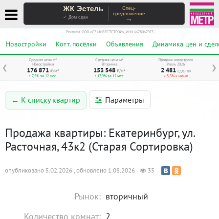
ЖК Эстель
Спец-
предложение
→
✓ Дом сдан
Реклама. ООО «СЗ ИНВЕСТСТРОЙ», ИНН 6678067973
Новостройки
Котт. посёлки
Объявления
Динамика цен и сдел
Средняя цена м²
Средняя цена м²
Продажи новостроек
Новостройки
Вторичка
Июль 2026
❮
❯
176 871
153 548
2 481
₽/м²
₽/м²
сделок
↑ 7,5% за 12 мес.
↑ 17,9% за 12 мес.
↓ 5,3% к июню
Параметры
← К списку квартир
Продажа квартиры: Екатеринбург, ул.
Расточная, 43к2 (Старая Сортировка)
опубликовано 5.02.2026 , обновлено 1.08.2026
35
Рынок:
вторичный
Количество комнат:
2