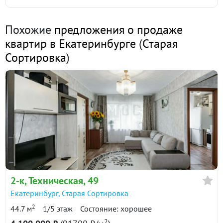
Стоимость квартиры
Похожие
предложения о продаже
₽
квартир в Екатеринбурге
(
Старая
Сортировка
)
Первоначальный взнос
%
Срок
лет
Ставка
%
2-к
, Техническая, 49
Екатеринбург
,
Старая Сортировка
41 600
2
44.7 м
1/5 этаж
Состояние: хорошее
Сумма кредита 2 450 000
Ежемесячный
₽
2