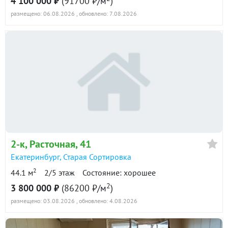
4 100 000 ₽
(91700 ₽/м
)
₽
платёж
размещено: 06.08.2026
, обновлено: 7.08.2026
Расчёт по аннуитетной формуле и является ориентировочным. Точную
ставку и условия уточняйте в банке.
2-к
, Расточная, 41
Екатеринбург
,
Старая Сортировка
2
44.1 м
2/5 этаж
Состояние: хорошее
2
3 800 000 ₽
(86200 ₽/м
)
размещено: 03.08.2026
, обновлено: 4.08.2026