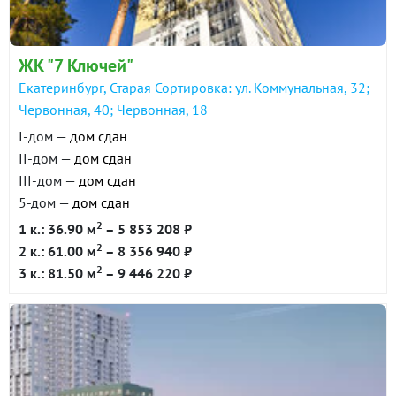
ЖК "7 Ключей"
Екатеринбург, Старая Сортировка: ул. Коммунальная, 32;
Червонная, 40; Червонная, 18
I-дом —
дом сдан
II-дом —
дом сдан
III-дом —
дом сдан
5-дом —
дом сдан
2
1 к.: 36.90 м
– 5 853 208 ₽
2
2 к.: 61.00 м
– 8 356 940 ₽
2
3 к.: 81.50 м
– 9 446 220 ₽