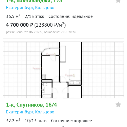
1-к
, Бахчиванджи, 12а
Показать всю историю: 30 предложений →
Екатеринбург
,
Кольцово
2
36.5 м
2/13 этаж
Состояние: идеальное
2
4 700 000 ₽
(128800 ₽/м
)
размещено: 22.06.2026
, обновлено: 7.08.2026
1-к
, Спутников, 16/4
Екатеринбург
,
Кольцово
2
32.2 м
10/13 этаж
Состояние: хорошее