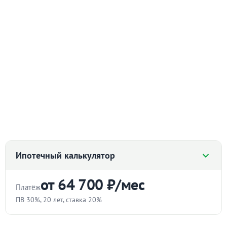
актива — благодаря развивающейся инфраструктуре
района и высокому спросу на жилье в новых домах.
Во дворе детская площадка, площадка для занятия
спортом, парковка.
В шаговой доступности магазины, детские, сады,
школа.
Рядом Аэропорт - отличный вариант для сдачи в
аренду.
Транспорт:
20 минут до электрички, которая ходит каждые 40
мин. До центра 30 мин езды.
Автобусная остановка в 15 мин.
Ипотечный калькулятор
от 64 700 ₽/мес
Платёж
ПВ 30%, 20 лет, ставка 20%
Стоимость квартиры