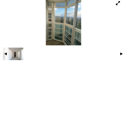
компании. Просторная ванная комната.
Территория жилого комплекса огорожена и
оборудована шлагбаумом. Закрытый двор,
надземная парковка, на территории футбольная и
детская площадка.
На придомовой территории обустроены
современные детские площадки с безопасным
покрытием, а круглосуточное видеонаблюдение
позволяет чувствовать себя защищено в любое
время суток.
Управляющая компания поддерживает порядок на
территории, своевременно убирает общественные
зоны и следит за состоянием инфраструктуры. Все
что нужно для активной современной семьи!
Квартира подойдет как для самостоятельного
проживания, так и в качестве инвестиционного