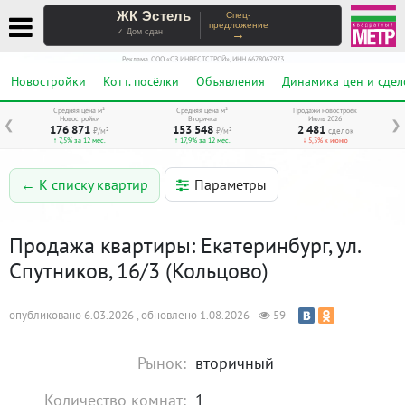
ЖК Эстель
Спец-
предложение
→
✓ Дом сдан
Реклама. ООО «СЗ ИНВЕСТСТРОЙ», ИНН 6678067973
Новостройки
Котт. посёлки
Объявления
Динамика цен и сдел
Средняя цена м²
Средняя цена м²
Продажи новостроек
Новостройки
Вторичка
Июль 2026
❮
❯
176 871
153 548
2 481
₽/м²
₽/м²
сделок
↑ 7,5% за 12 мес.
↑ 17,9% за 12 мес.
↓ 5,3% к июню
Параметры
← К списку квартир
Продажа квартиры: Екатеринбург, ул.
Спутников, 16/3 (Кольцово)
опубликовано 6.03.2026 , обновлено 1.08.2026
59
Рынок:
вторичный
Количество комнат:
1