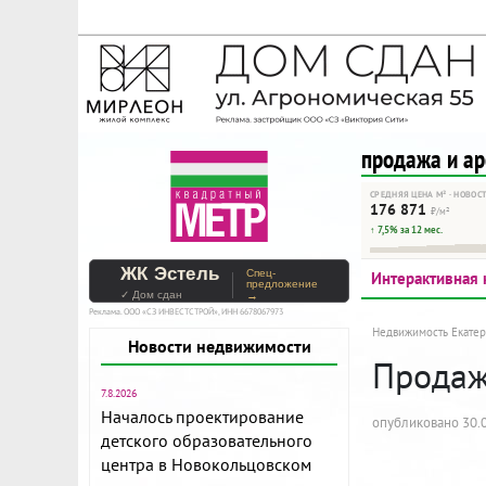
На Метре реклама - тольк
Помогайте независимому ре
продажа и а
СРЕДНЯЯ ЦЕНА М² · НОВОС
176 871
₽/м²
↑ 7,5% за 12 мес.
ЖК Эстель
Спец-
Интерактивная 
предложение
✓ Дом сдан
→
Реклама. ООО «СЗ ИНВЕСТСТРОЙ», ИНН 6678067973
Недвижимость Екатер
Новости недвижимости
Продажа
7.8.2026
Началось проектирование
опубликовано 30.0
детского образовательного
центра в Новокольцовском