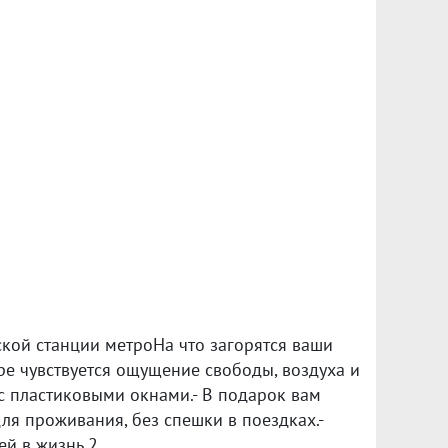
еской станции метроНа что загорятся ваши
ире чувствуется ощущение свободы, воздуха и
с пластиковыми окнами.- В подарок вам
для проживания, без спешки в поездках.-
й в жизнь.2.