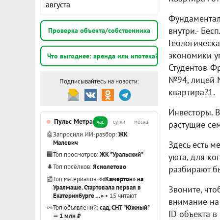
августа
Фундаментал
внутри.- Бес
Проверка объекта/собственника
Геологическа
экономики уп
Что выгоднее: аренда или ипотека?
Студентов-Фр
№94, лицей №
Подписывайтесь на новости:
квартира?1.
Инвесторы. 
Пульс Метра
час
сутки
месяц
растущие сем
🤖
Запросили ИИ-разбор:
ЖК
Малевич
Здесь есть м
🏢
Топ просмотров:
ЖК "Уральский"
уюта, для ко
🌲
Топ посёлков:
Яснолетово
разбирают б
📰
Топ материалов:
««Камертон» на
Уралмаше. Стартовала первая в
Звоните, что
Екатеринбурге …»
• 15 читают
внимание на 
👀
Топ объявлений:
сад, СНТ "Южный"
ID объекта в
— 1 млн ₽