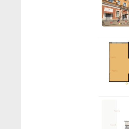
79 
Расчёт по анну
II п
К
2
э
4
2
Показать вс