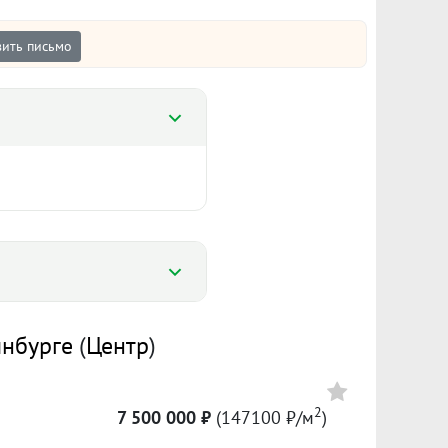
ить письмо
%
инбурге
(
Центр
)
%
117 622 ₽/м²
2
7 500 000 ₽
(147100 ₽/м
)
Сумма кредита 4 165 000 ₽
2 742