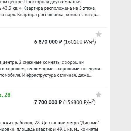
ная двухкомнатная
комнаты на две
е
раструктурой: в
2
6 870 000 ₽
(160100 ₽/м
)
Магнит), аптеки, школа и детский сад,
в центре. 2 смежные комнаты с хорошим
твенности» по данному объекту в подарок***
я в хорошем, теплом доме с хорошими соседями.
втомобиля. Инфраструктура отличная, даже
 нашей базе: 10605
, 28
2
7 700 000 ₽
(156800 ₽/м
)
панских рабочих, 28. До станции метро "Динамо"
ровки, площадь квартиры 49,1 кв. м., комнаты