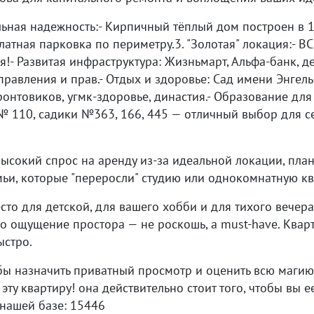
ьная надежность:- Кирпичный тёплый дом построен в 1
платная парковка по периметру.3. "Золотая" локация:- 
я!- Развитая инфраструктура: Жизньмарт, Альфа-банк, д
равления и прав.- Отдых и здоровье: Сад имени Энгель
онтовиков, угмк-здоровье, династия.- Образование для
 110, садики №363, 166, 445 — отличный выбор для се
Высокий спрос на аренду из-за идеальной локации, пла
ьи, которые "переросли" студию или однокомнатную кв
есто для детской, для вашего хобби и для тихого вечер
го ощущение простора — не роскошь, а must-have. Квар
ыстро.
бы назначить приватный просмотр и оценить всю магию
эту квартиру! она действительно стоит того, чтобы вы 
 нашей базе: 15446