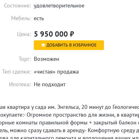
Состояние:
удовлетворительное
Мебель:
есть
5 950 000
₽
Цена:
ДОБАВИТЬ В ИЗБРАННОЕ
Торг:
Возможен
Тип сделки:
«чистая» продажа
Ипотека:
Не подходит
я квартира у сада им. Энгельса, 20 минут до Геологич
покупаете:- Огромное пространство для жизни, в кварт
сторные комнаты правильной формы + закрытый балкон 
ель, можно сразу сдавать в аренду.- Комфортную среду 
ова для капитального ремонта и воплощения ваших иде