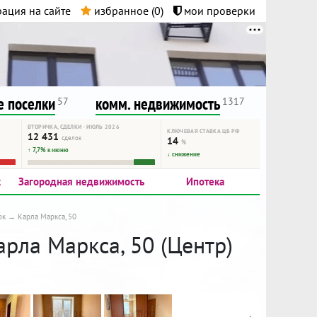
ация на сайте
избранное (
0
)
мои проверки
нта.
и!
 поселки
комм. недвижимость
57
1317
ВТОРИЧКА, СДЕЛКИ · ИЮЛЬ 2026
КЛЮЧЕВАЯ СТАВКА ЦБ РФ
12 431
сделок
14
%
↑ 7,7% к июню
↓ снижение
к
Загородная недвижимость
Ипотека
ок
Карла Маркса, 50
арла Маркса, 50 (Центр)