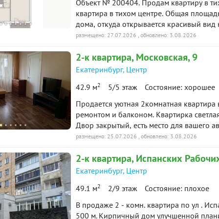
Объект № 200404. Продам квартиру в тихом центре. Простор
квартира в тихом центре. Общая площадь 43,3 кв.м. Квартира расположена на 5 этаже
дома, откуда открывается красивый вид на парк. Квартира распашонка, 
стороны (во двор и на парк). Тихий двор. В квартире установлены: Качественны
размещено: 27.07.2026
, обновлено: 3.08.2026
деревянные стеклопакеты (хорошо держат тепло и тишину). Поменяны стояки и
2-к
квартира
, Московская, 9
установлены счетчики ХВС,ГВС. Квартира оборудована всем необходимым для
проживания. Чистый подъезд, приличные соседи. Район с развитой инф
Екатеринбург
,
Центр
пешей доступности магазины (Пятёрочка/
2
42.9 м
5/5 этаж
Состояние: хорошее
поликлиника. Документы готовы к сделке, один взрослый собственник, без обременений
и долгов. Показ в удобное для Вас время, по предварительной договоренности.
Продается уютная 2комнатная квартира 
***Гарантийный сертификат «Защита собс
ремонтом и балконом. Квартирка светла
Двор закрытый, есть место для вашего а
поликлиника рядом. ID объекта в
размещено: 25.07.2026
, обновлено: 3.08.2026
2-к
квартира
, Испанских Рабочих
Екатеринбург
,
Центр
2
49.1 м
2/9 этаж
Состояние: плохое
В продаже 2 - комн. квартира по ул . Ис
500 м. Кирпичный дом улучшенной плани