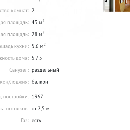
ство комнат:
2
2
ая площадь:
43 м
2
ая площадь:
28 м
2
щадь кухни:
5.6 м
жность дома:
5 / 5
Санузел:
раздельный
кон/лоджия:
балкон
д постройки:
1967
та потолков:
от 2,5 м
Газ:
есть