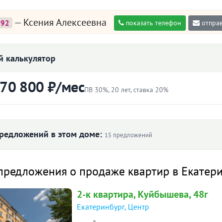
— Ксения Алексеевна
392
показать телефон
отправ
 калькулятор
 70 800 ₽/мес
ПВ 30%, 20 лет, ставка 20%
ртиры
Первоначальный взнос
₽
редложений в этом доме:
15 предложений
Ставка
 ₽/м² по дому
предложения о продаже квартир в Екатер
лет
2-к
квартира
, Куйбышева, 48г
Екатеринбург
,
Центр
70 800 ₽
101 667
й платёж
9
92 500