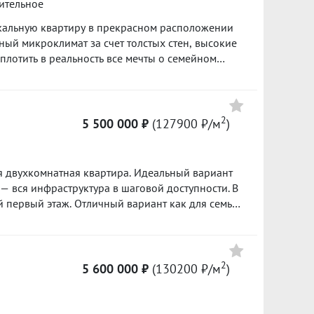
ительное
банке.
икальную квартиру в прекрасном расположении
л. 2023
II пол. 2023
плотить в реальность все мечты о семейном
Цена
о и Гринвича. Вся инфраструктура рядом.Один
Приходите на просмотр, вам понравится! ID
5 540 000
2
5 500 000 ₽
(127900 ₽/м
)
117600 ₽/м²
5 300 000
 двухкомнатная квартира. Идеальный вариант
85500 ₽/м²
 — вся инфраструктура в шаговой доступности. В
4 400 000
Гарантийный сертификат «Защита собственности»
100000 ₽/м²
2
5 600 000 ₽
(130200 ₽/м
)