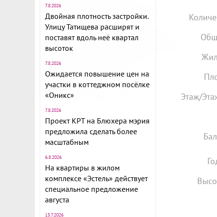
7.8.2026
Двойная плотность застройки.
Количе
Улицу Татищева расширят и
Общ
поставят вдоль неё квартал
высоток
Жил
7.8.2026
Ожидается повышение цен на
Пло
участки в коттеджном посёлке
«Оникс»
Этаж/Эта
7.8.2026
Проект КРТ на Блюхера мэрия
предложила сделать более
Бал
масштабным
6.8.2026
Го
На квартиры в жилом
комплексе «Эстель» действует
Высо
специальное предложение
августа
13.7.2026