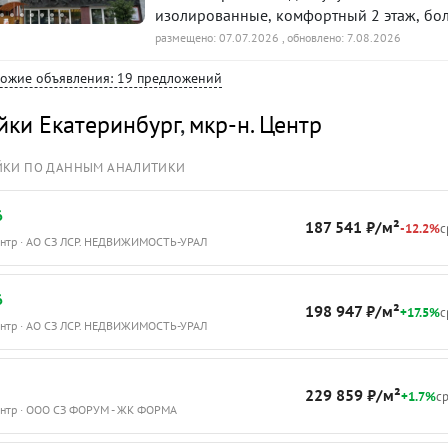
изолированные, комфортный 2 этаж, бол
банки, почта, общественный транспорт. 
размещено: 07.07.2026
, обновлено: 7.08.2026
Детская государственная поликлиника р
хожие объявления: 19 предложений
доме напротив. Спорткомплекс Динамо,
и все остальное, что нужно для комфор
йки Екатеринбург
,
мкр-н. Центр
Документы готовы к сделке. Торг. ID объ
ЙКИ ПО ДАННЫМ АНАЛИТИКИ
6
187 541 ₽/м²
-12.2%
с
Центр · АО СЗ ЛСР. НЕДВИЖИМОСТЬ-УРАЛ
6
198 947 ₽/м²
+17.5%
с
Центр · АО СЗ ЛСР. НЕДВИЖИМОСТЬ-УРАЛ
229 859 ₽/м²
+1.7%
ср
Центр · ООО СЗ ФОРУМ - ЖК ФОРМА