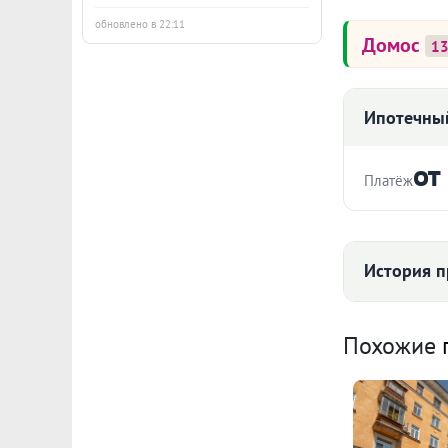
обновлено в 22:11
Домос
1
Ипотечный
от
Платёж
Стоимость ква
История п
Срок
Средняя цена
Похожие
Ежемесячны