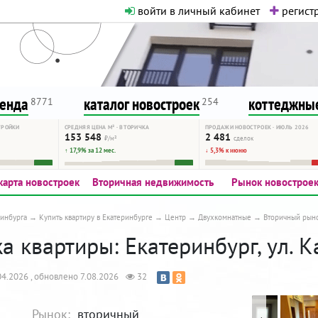
войти в личный кабинет
регистр
о нормальная. Никакого шок-конте
сурсу, как он помогает вам. Удач
ренда
каталог новостроек
коттеджные
8771
254
ТРОЙКИ
СРЕДНЯЯ ЦЕНА М² · ВТОРИЧКА
ПРОДАЖИ НОВОСТРОЕК · ИЮЛЬ 2026
153 548
2 481
₽/м²
сделок
↑ 17,9% за 12 мес.
↓ 5,3% к июню
карта новостроек
Вторичная недвижимость
Рынок новострое
инбурга
Купить квартиру в Екатеринбурге
Центр
Двухкомнатные
Вторичный рын
 квартиры: Екатеринбург, ул. К
4.2026 , обновлено 7.08.2026
32
Рынок:
вторичный