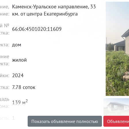
ние,
Каменск-Уральское направление, 33
ние:
км. от центра Екатеринбурга
ый №
66:06:4501020:11609
стка:
кта:
дом
яние
жилой
кта:
йки:
2024
стка:
7.78 соток
щадь
2
139 м
ома:
сть:
1
Показать объявление полностью
Объявлени