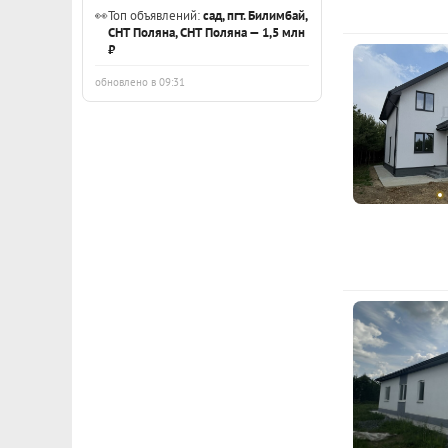
👀
Топ объявлений:
сад, пгт. Билимбай,
СНТ Поляна, СНТ Поляна — 1,5 млн
₽
обновлено в 09:31