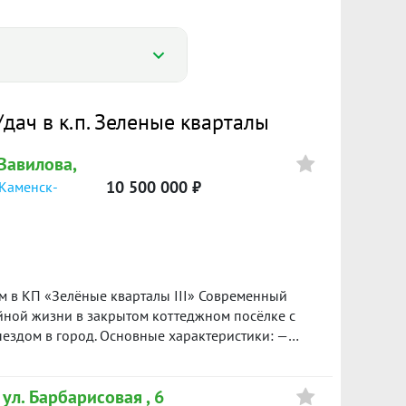
Цена
ач в к.п. Зеленые кварталы
 Вавилова,
10 500 000 ₽
(Каменск-
12 000 000
13 500 000
ной жизни в закрытом коттеджном посёлке с
ездом в город. Основные характеристики: —
сотки, ИЖС — Отделка: предчистовая Планировка:
спальня с собственным санузлом — две
 ул. Барбарисовая , 6
й санузел — котельная — гараж — терраса для