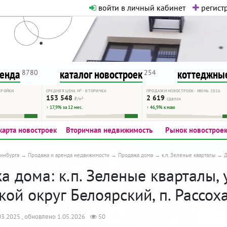
войти в личный кабинет
регистр
о нормальная. Никакого шок-конте
сурсу, как он помогает вам. Удач
ренда
каталог новостроек
коттеджные
8780
254
ТРОЙКИ
СРЕДНЯЯ ЦЕНА М² · ВТОРИЧКА
ПРОДАЖИ НОВОСТРОЕК · ИЮНЬ 2026
153 548
2 619
₽/м²
сделок
↑ 17,9% за 12 мес.
↑ 46,9% к маю
карта новостроек
Вторичная недвижимость
Рынок новострое
инбурга
Продажа и аренда недвижимости
Продажа дома
к.п. Зеленые кварталы
 дома: к.п. Зеленые кварталы, 
кой округ Белоярский, п. Рассоха
3.2025 , обновлено 1.05.2026
50