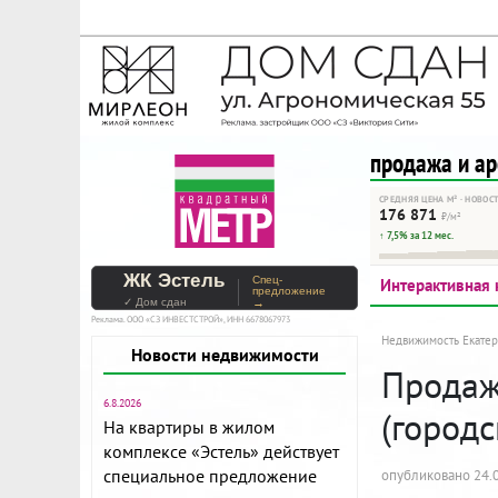
На Метре реклама - тольк
Помогайте независимому ре
продажа и а
СРЕДНЯЯ ЦЕНА М² · НОВОС
176 871
₽/м²
↑ 7,5% за 12 мес.
ЖК Эстель
Спец-
Интерактивная 
предложение
✓ Дом сдан
→
Реклама. ООО «СЗ ИНВЕСТСТРОЙ», ИНН 6678067973
Недвижимость Екатер
Новости недвижимости
Продажа
6.8.2026
(городс
На квартиры в жилом
комплексе «Эстель» действует
специальное предложение
опубликовано 24.0