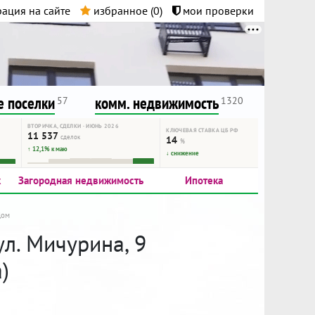
ация на сайте
избранное (
0
)
мои проверки
нта.
и!
 поселки
комм. недвижимость
57
1320
ВТОРИЧКА, СДЕЛКИ · ИЮНЬ 2026
КЛЮЧЕВАЯ СТАВКА ЦБ РФ
11 537
сделок
14
%
↑ 12,1% к маю
↓ снижение
к
Загородная недвижимость
Ипотека
Дом
ул. Мичурина, 9
)