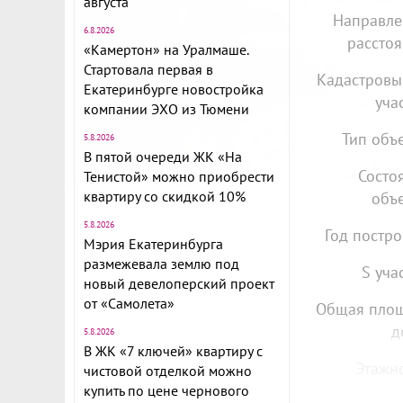
августа
Направле
6.8.2026
расстоя
«Камертон» на Уралмаше.
Стартовала первая в
Кадастров
Екатеринбурге новостройка
уча
компании ЭХО из Тюмени
Тип объе
5.8.2026
В пятой очереди ЖК «На
Состо
Тенистой» можно приобрести
квартиру со скидкой 10%
объе
5.8.2026
Год постро
Мэрия Екатеринбурга
размежевала землю под
S уча
новый девелоперский проект
от «Самолета»
Общая пло
д
5.8.2026
В ЖК «7 ключей» квартиру с
Этажно
чистовой отделкой можно
купить по цене чернового