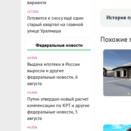
Мате
варианта
постро
13.7.2026
История 
Готовится к сносу ещё один
Электричес
старый квартал на главной
улице Уралмаша
Водоснабже
О
Похожие
Канализа
Федеральные новости
к
Отопле
М
6.8.2026
Выдача ипотеки в России
о
Водоём ря
выросла и другие
1
федеральные новости, 6
Ц
августа
к
5.8.2026
М
Путин утвердил новый расчет
о
компенсации по КРТ и другие
Усл
1
федеральные новости, 5
прод
августа
к
4.8.2026