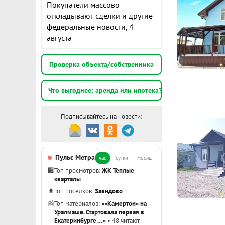
Подробнее о
Покупатели массово
М
откладывают сделки и другие
о
федеральные новости, 4
1
августа
Объект №136
❗Притягиваю
Проверка объекта/собственника
установлена 
спальнимаст
Что выгоднее: аренда или ипотека?
площадью 7,
минутах от 
Подписывайтесь на новости:
маршрутом д
дорогиТроту
кортыВидеон
Пульс Метра
час
сутки
месяц
управляющей
🏢
Топ просмотров:
ЖК Теплые
упустите шан
кварталы
родных и бл
🌲
Топ посёлков:
Завидово
📰
Топ материалов:
««Камертон» на
Уралмаше. Стартовала первая в
Екатеринбурге …»
• 48 читают