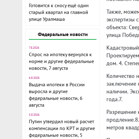
Готовится к сносу ещё один
Также, можем
старый квартал на главной
улице Уралмаша
экспертизы с
объекта: Све
Федеральные новости
улица Победы
Кадастровый 
7.8.2026
Спрос на ипотеку вернулся к
Проектируем
норме и другие федеральные
дом. 4. Степ
новости, 7 августа
Количество н
6.8.2026
заключение о
Выдача ипотеки в России
наличии. Экс
выросла и другие
федеральные новости, 6
года.7.
августа
Разрешение 
5.8.2026
продление.8
Путин утвердил новый расчет
метров квадр
компенсации по КРТ и другие
федеральные новости, 5