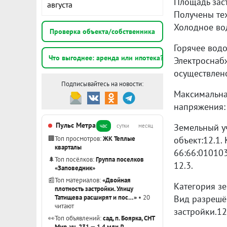
Площадь заст
августа
Получены тех
Холодное во
Проверка объекта/собственника
Горячее водо
Что выгоднее: аренда или ипотека?
Электроснаб
осуществлено
Подписывайтесь на новости:
Максимальная
напряжения: 0
Пульс Метра
Земельный у
час
сутки
месяц
🏢
Топ просмотров:
ЖК Теплые
объект:12.1.
кварталы
66:66:010103
🌲
Топ посёлков:
Группа поселков
12.3.
«Заповедник»
📰
Топ материалов:
«Двойная
Категория зе
плотность застройки. Улицу
Татищева расширят и пос…»
• 20
Вид разрешё
читают
застройки.12
👀
Топ объявлений:
сад, п. Боярка, СНТ
Мир, уч. 231 — 1,4 млн ₽