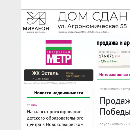
На Метре реклама - тольк
Помогайте независимому ре
продажа и а
СРЕДНЯЯ ЦЕНА М² · НОВОС
176 871
₽/м²
↑ 7,5% за 12 мес.
ЖК Эстель
Спец-
Интерактивная 
предложение
✓ Дом сдан
→
Реклама. ООО «СЗ ИНВЕСТСТРОЙ», ИНН 6678067973
Недвижимость Екатер
Новости недвижимости
Продажа
7.8.2026
Победы
Началось проектирование
детского образовательного
центра в Новокольцовском
опубликовано 27.1