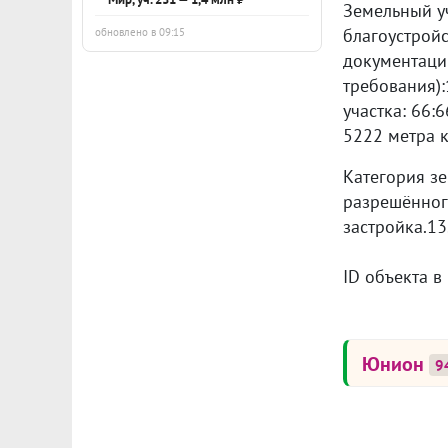
Земельный у
благоустройс
обновлено в 09:15
документации
требования):
участка: 66:
5222 метра к
Категория зе
разрешённог
застройка.13
ID объекта в
Юнион
9