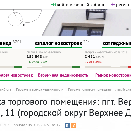
войти в личный кабинет
регистр
о нормальная. Никакого шок-конте
сурсу, как он помогает вам. Удач
ренда
каталог новостроек
коттеджные
8701
254
ТРОЙКИ
СРЕДНЯЯ ЦЕНА М² · ВТОРИЧКА
ПРОДАЖИ НОВОСТРОЕК · ИЮЛЬ 2026
153 548
2 481
₽/м²
сделок
↑ 17,9% за 12 мес.
↓ 5,3% к июню
карта новостроек
Вторичная недвижимость
Рынок новострое
инбурга
Продажа и аренда недвижимости
Продажа торгового помещения
пгт. Верх
 торгового помещения: пгт. Вер
, 11 (городской округ Верхнее 
0.2025 , обновлено 9.08.2026
12