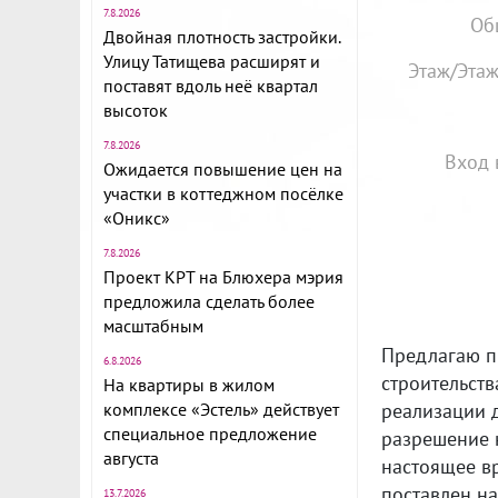
7.8.2026
Об
Двойная плотность застройки.
Улицу Татищева расширят и
Этаж/Этаж
поставят вдоль неё квартал
высоток
7.8.2026
Вход 
Ожидается повышение цен на
участки в коттеджном посёлке
«Оникс»
7.8.2026
Проект КРТ на Блюхера мэрия
предложила сделать более
масштабным
Предлагаю п
6.8.2026
строительст
На квартиры в жилом
комплексе «Эстель» действует
реализации 
специальное предложение
разрешение н
августа
настоящее в
поставлен на
13.7.2026