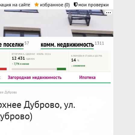
ация на сайте
избранное (
0
)
мои проверки
нта.
и!
 поселки
комм. недвижимость
57
1311
ВТОРИЧКА, СДЕЛКИ · ИЮЛЬ 2026
КЛЮЧЕВАЯ СТАВКА ЦБ РФ
12 431
сделок
14
%
↑ 7,7% к июню
↓ снижение
к
Загородная недвижимость
Ипотека
нее Дуброво
хнее Дуброво, ул.
Дуброво)