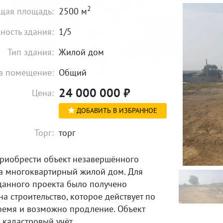
2
щая площадь:
2500 м
ность здания:
1/5
Тип здания:
Жилой дом
в помещение:
Общий
24 000 000
₽
Цена:
ДОБАВИТЬ В ИЗБРАННОЕ
Торг:
торг
риобрести объект незавершённого
ва многоквартирный жилой дом. Для
данного проекта было получено
а строительство, которое действует по
ремя и возможно продление. Объект
 кадастровый учёт.