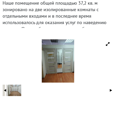
Наше помещение общей площадью 37,2 кв. м
зонировано на две изолированные комнаты с
отдельными входами и в последнее время
использовалось для оказания услуг по наведению
красоты. При необходимости можно убрать стену
между комнатами и тогда будет одно большое
помещение правильной прямоугольной формы с
возможностью использовать его для любых целей и
назначений. Просмотры по договоренности в любое
время.
ID объекта в нашей базе: 14183