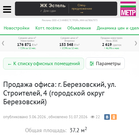
ЖК Эстель
Спец-
предложение
→
✓ Дом сдан
Реклама. ООО «СЗ ИНВЕСТСТРОЙ», ИНН 6678067973
Новостройки
Котт. посёлки
Объявления
Динамика цен и сдел
Средняя цена м²
Средняя цена м²
Продажи новостроек
Новостройки
Вторичка
Июнь 2026
❮
❯
176 871
153 548
2 619
₽/м²
₽/м²
сделок
↑ 7,5% за 12 мес.
↑ 17,9% за 12 мес.
↑ 46,9% к маю
Параметры
← К списку офисных помещений
Продажа офиса: г. Березовский, ул.
Строителей, 4 (городской округ
Березовский)
опубликовано 3.06.2026 , обновлено 31.07.2026
22
2
Общая площадь:
37.2 м