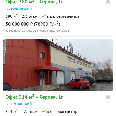
2
Офис 380 м
– Серова, 1г
г. Березовский
2
380 м
2/1 этаж
в деловом центре
2
30 000 000 ₽
(78900 ₽/м
)
размещено: 22.04.2026
, обновлено: 7.07.2026
2
Офис 314 м
– Серова, 1г
г. Березовский
2
314 м
1/2 этаж
в деловом центре