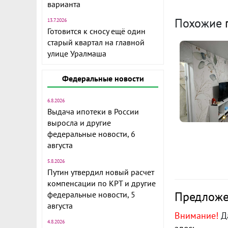
варианта
Усл
Похожие
13.7.2026
прод
Готовится к сносу ещё один
старый квартал на главной
улице Уралмаша
Объект № 19
разработанн
Федеральные новости
10 соток. Са
шума дорог, 
6.8.2026
тишиной, св
Выдача ипотеки в России
На участке е
выросла и другие
действующие
федеральные новости, 6
урожай.
августа
5.8.2026
Есть баня, з
Путин утвердил новый расчет
продуктивно
компенсации по КРТ и другие
отдохнуть и 
Предложен
федеральные новости, 5
августа
Внимание!
Да
4.8.2026