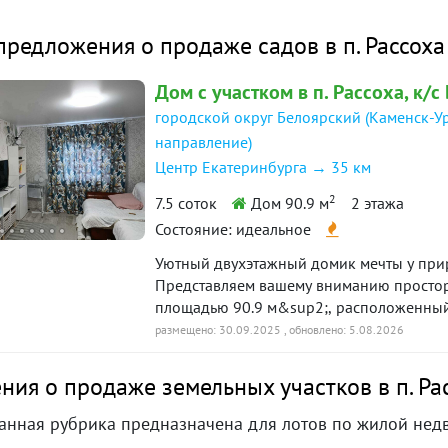
овия
предложения о продаже садов в п. Рассоха
«чистая» продажа
ажи:
Дом с участком в п. Рассоха, к/с 
5403. Продается ухоженный,
городской округ Белоярский (Каменск-У
ый садовый участок отличной площадью
направление)
д расположен в глубине леса, скрыт от
Центр Екатеринбурга → 35 км
что дает возможность наслаждаться
2
7.5 соток
Дом 90.9 м
2 этажа
ежим воздухом и покоем.
Состояние: идеальное
сть многолетние насаждения,
 теплицы, что позволит собрать отличный
Уютный двухэтажный домик мечты у при
Представляем вашему вниманию просто
площадью 90.9 м&sup2;, расположенный
она отдыха и летний домик - после
рядом с озером Рассоха.Этот прекрасный
размещено: 30.09.2025
, обновлено: 5.08.2026
й работы возможно качественно
тихой семейной жизни вдали от городск
уголок отдыха на природе. Преимуществ
расслабиться.
ия о продаже земельных участков в п. Ра
отличном состоянии;Два этажа дают воз
семьи;Просторная планировка позволяет
нная рубрика предназначена для лотов по жилой нед
собственные нужды;Хорошее расположен