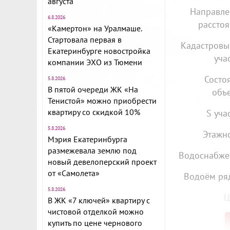
августа
Направле
6.8.2026
расстоя
«Камертон» на Уралмаше.
Стартовала первая в
Кадастров
Екатеринбурге новостройка
уча
компании ЭХО из Тюмени
Состо
5.8.2026
В пятой очереди ЖК «На
объе
Тенистой» можно приобрести
квартиру со скидкой 10%
S уча
5.8.2026
Этажно
Мэрия Екатеринбурга
размежевала землю под
Водоснабже
новый девелоперский проект
от «Самолета»
Водоём ря
5.8.2026
Ц
В ЖК «7 ключей» квартиру с
чистовой отделкой можно
купить по цене чернового