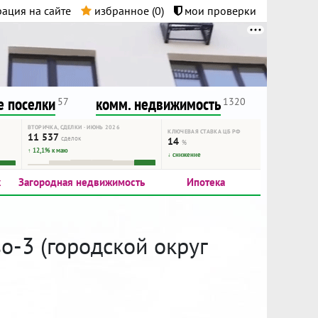
ация на сайте
избранное (
0
)
мои проверки
нта.
и!
 поселки
комм. недвижимость
57
1320
ВТОРИЧКА, СДЕЛКИ · ИЮНЬ 2026
КЛЮЧЕВАЯ СТАВКА ЦБ РФ
11 537
сделок
14
%
↑ 12,1% к маю
↓ снижение
к
Загородная недвижимость
Ипотека
о-3 (городской округ