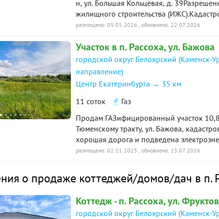
н, ул. Большая Кольцевая, д. 39Разреше
жилищного строительства (ИЖС).Кадастр
66:06:4501020:554.Инфраструктура:- до
размещено: 05.05.2026
, обновлено: 22.07.2026
огорожена, охрана 24/7, въезд по пропу
Участок в п. Рассоха, ул. Бажова
мусора- в шаговой доступности остановк
квартиру.Один взрослый собственник, б
городской округ Белоярский (Каменск-У
объекта в нашей базе: 5931
направление)
Центр Екатеринбурга → 35 км
11 соток
Газ
Продам ГАЗифицированный участок 10,8 с
Тюменскому тракту, ул. Бажова, кадастр
хорошая дорога и подведена электроэнер
Возможна продажа земельного участка в
размещено: 02.11.2025
, обновлено: 13.07.2026
строители: можно приобрести участки по
индивидуальное жилищное строительство.
ия о продаже коттеджей/домов/дач в п. 
базе: 3035
Коттедж - п. Рассоха, ул. Фруктов
городской округ Белоярский (Каменск-У