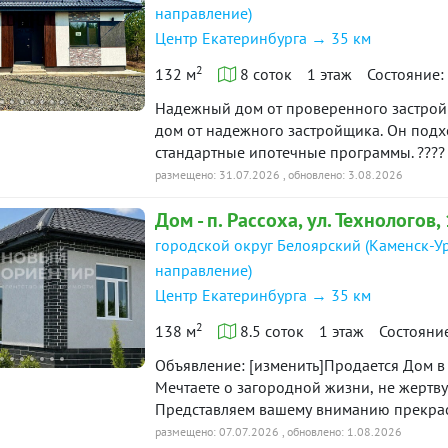
направление)
Центр Екатеринбурга → 35 км
2
132 м
8 соток
1 этаж
Состояние:
Надежный дом от проверенного застрой
дом от надежного застройщика. Он подхо
стандартные ипотечные программы. ???
строится на прочной монолитной плите. 
размещено: 31.07.2026
, обновлено: 3.08.2026
в качестве утеплителя — минеральная ват
Дом - п. Рассоха, ул. Технологов,
обеспечивает хорошее сохранение тепла
предусмотрены толстые межкомнатные п
городской округ Белоярский (Каменск-У
дополнительную прочность и хорошую з
направление)
инженерные системы Электричество и с
Центр Екатеринбурга → 35 км
специалистами с соблюдением всех необ
качественное котельное оборудование,
2
138 м
8.5 соток
1 этаж
Состояни
работу. ???? Полная прозрачность строи
Объявление: [изменить]Продается Дом в К
документов, паспорта и сертификаты. Фи
Мечтаете о загородной жизни, не жертв
открыт к любым проверкам — вы сможете
Представляем вашему вниманию прекрас
монтажа и выполненных работ. ???? Удо
езды от Екатеринбурга по Тюменскому тр
размещено: 07.07.2026
, обновлено: 1.08.2026
отдельные спальни и просторная кухня-