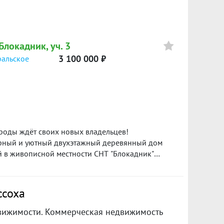
Блокадник, уч. 3
3 100 000 ₽
ральское
роды ждёт своих новых владельцев!
рный и уютный двухэтажный деревянный дом
 в живописной местности СНТ "Блокадник"
 вариант жилья подойдёт тем, кто мечтает о
ой суеты или хочет организовать собственный
а дома:Прочная деревянная конструкция в
ссоха
можность комфортно разместить всех членов
 свободно обустроить пространство под
вижимости. Коммерческая недвижимость
ие участка с аккуратным ухоженным забором и