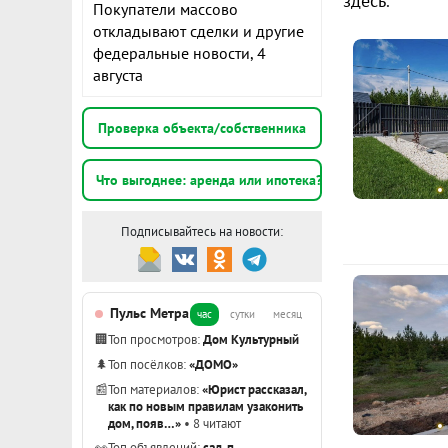
здесь
.
Покупатели массово
откладывают сделки и другие
федеральные новости, 4
августа
Проверка объекта/собственника
Что выгоднее: аренда или ипотека?
Подписывайтесь на новости:
Пульс Метра
час
сутки
месяц
🏢
Топ просмотров:
Дом Культурный
🌲
Топ посёлков:
«ДОМО»
📰
Топ материалов:
«Юрист рассказал,
как по новым правилам узаконить
дом, появ…»
• 8 читают
👀
Топ объявлений:
сад, п.