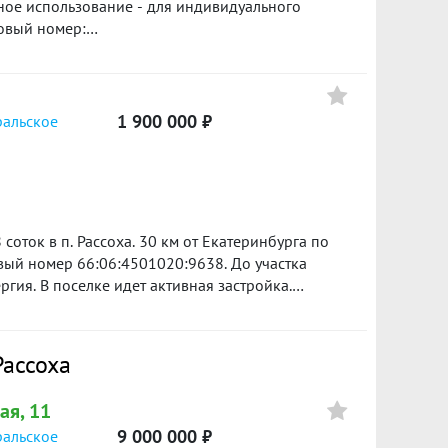
нное использование - для индивидуального
овый номер:
рога асфальтированная- территория поселка
скам- детская площадка- организован вывоз
а транспорта .Рассмотрим вариант обмена на
ез обременений.быстрый выход на сделку ID
1 900 000 ₽
ральское
оток в п. Рассоха. 30 км от Екатеринбурга по
овый номер 66:06:4501020:9638. До участка
гия. В поселке идет активная застройка.
 ипотеку. Документы готовы. Инвесторы и
 соседству. Земли населённых пунктов, под
 Земля в собственности. ID объекта в нашей
Рассоха
ая, 11
9 000 000 ₽
ральское