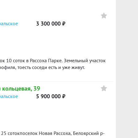
сферу загородного проживания.Жители данного
 и чистотой окружающей среды, имея при этом
цивилизации.Приглашаем вас ознакомиться со
3 300 000 ₽
ральское
ния и приобрести свой идеальный дом прямо
будущему &ndash; выберите жизнь ближе к
й базе: 17962
офиля, тоесть соседи есть и уже живут.
я кольцевая, 39
5 900 000 ₽
ральское
25 сотокпоселок Новая Рассоха, Белоярский р-