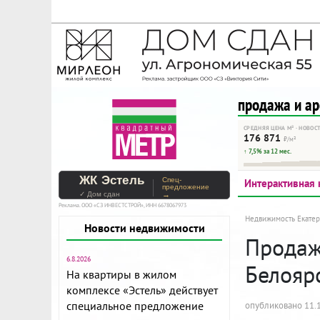
На Метре реклама - тольк
Помогайте независимому ре
продажа и а
СРЕДНЯЯ ЦЕНА М² · НОВОС
176 871
₽/м²
↑ 7,5% за 12 мес.
ЖК Эстель
Спец-
Интерактивная 
предложение
✓ Дом сдан
→
Реклама. ООО «СЗ ИНВЕСТСТРОЙ», ИНН 6678067973
Недвижимость Екатер
Новости недвижимости
Продаж
6.8.2026
Белояр
На квартиры в жилом
комплексе «Эстель» действует
специальное предложение
опубликовано 11.1