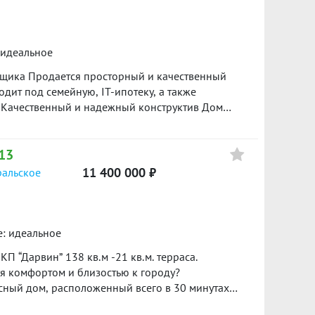
 идеальное
щика Продается просторный и качественный
дит под семейную, IT-ипотеку, а также
? Качественный и надежный конструктив Дом
Для стен используется блок толщиной 300 мм, а
а. Утепление кровли составляет 250 мм, что
 13
 и комфорт в любое время года. В доме
ерегородки, которые обеспечивают
11 400 000 ₽
ральское
вукоизоляцию. ⚡ Профессиональные
антехника монтируются профессиональными
ходимых норм и технологий. Устанавливается
 рассчитанное на надежную и эффективную
е: идеальное
тельства На дом предоставляется полный пакет
П “Дарвин” 138 кв.м -21 кв.м. терраса.
ксируются все этапы скрытых работ. Застройщик
уя комфортом и близостью к городу?
 лично убедиться в качестве материалов,
ный дом, расположенный всего в 30 минутах
бная планировка В доме предусмотрены три
акту, в уютном коттеджном поселке “Дарвин”.
гостиная — идеальное место для семейных