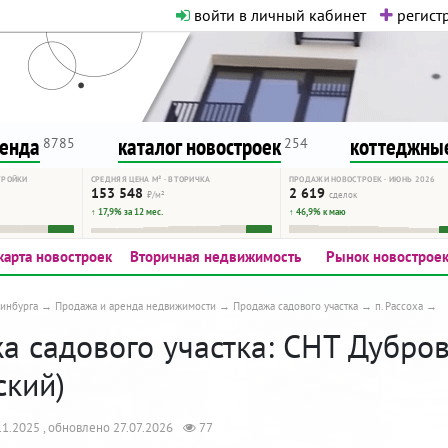
войти в личный кабинет
регистр
о нормальная. Никакого шок-конте
сурсу, как он помогает вам. Удач
ренда
каталог новостроек
коттеджные
8785
254
ТРОЙКИ
СРЕДНЯЯ ЦЕНА М² · ВТОРИЧКА
ПРОДАЖИ НОВОСТРОЕК · ИЮНЬ 2026
153 548
2 619
₽/м²
сделок
↑ 17,9% за 12 мес.
↑ 46,9% к маю
карта новостроек
Вторичная недвижимость
Рынок новострое
инбурга
Продажа и аренда недвижимости
Продажа садового участка
п. Рассоха
а садового участка: СНТ Дубров
ский)
1.2025 , обновлено 27.07.2026
77