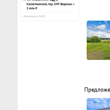
Колюткинский, тер. СНТ. Березка —
2 млн ₽
обновлено в 04:02
Предложен