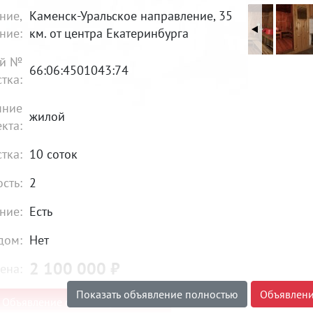
ние,
Каменск-Уральское направление, 35
ние:
км. от центра Екатеринбурга
ый №
66:06:4501043:74
стка:
яние
жилой
кта:
стка:
10 соток
сть:
2
ние:
Есть
дом:
Нет
2 100 000
₽
ена:
Показать объявление полностью
Объявлени
Объявление снято с публикации