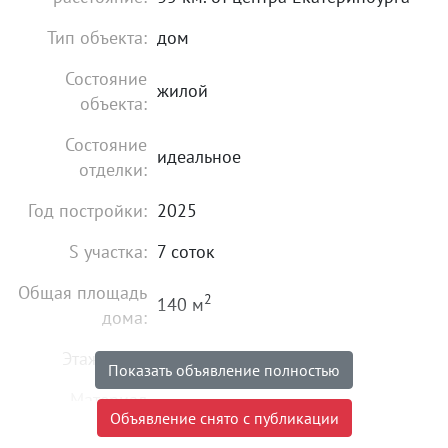
Тип объекта:
дом
Состояние
жилой
объекта:
Состояние
идеальное
отделки:
Год постройки:
2025
S участка:
7 соток
Общая площадь
2
140 м
дома:
Этажность:
1
Показать объявление полностью
Материал
блочный
Объявление снято с публикации
постройки: