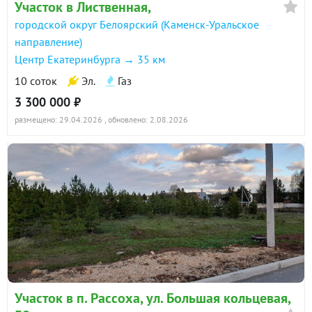
Участок в Лиственная,
городской округ Белоярский (Каменск-Уральское
направление)
Центр Екатеринбурга → 35 км
10 соток
Эл.
Газ
3 300 000 ₽
размещено: 29.04.2026
, обновлено: 2.08.2026
Участок в п. Рассоха, ул. Большая кольцевая,