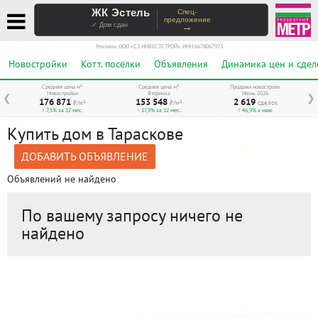
ЖК Эстель
Спец-
предложение
→
✓ Дом сдан
Реклама. ООО «СЗ ИНВЕСТСТРОЙ», ИНН 6678067973
Новостройки
Котт. посёлки
Объявления
Динамика цен и сдел
Средняя цена м²
Средняя цена м²
Продажи новостроек
Новостройки
Вторичка
Июнь 2026
❮
❯
176 871
153 548
2 619
₽/м²
₽/м²
сделок
↑ 7,5% за 12 мес.
↑ 17,9% за 12 мес.
↑ 46,9% к маю
Купить дом в Тараскове
ДОБАВИТЬ ОБЪЯВЛЕНИЕ
Объявлений не найдено
По вашему запросу ничего не
найдено