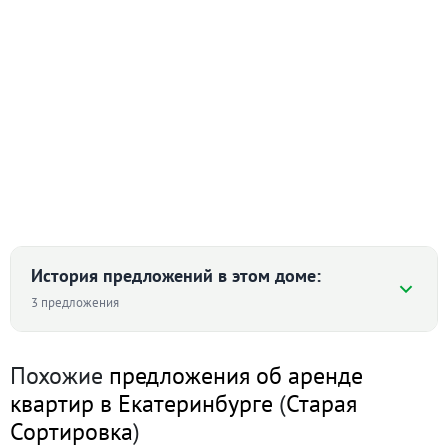
История предложений в этом доме:
3 предложения
Похожие
предложения об аренде
2-к квартира · 43 м² · 11/12 этаж
квартир в Екатеринбурге
(
Старая
4 апреля 2026
Сортировка
)
25 000
90 дн.