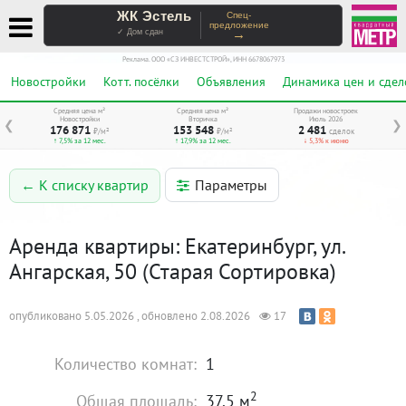
ЖК Эстель
Спец-
предложение
→
✓ Дом сдан
Реклама. ООО «СЗ ИНВЕСТСТРОЙ», ИНН 6678067973
Новостройки
Котт. посёлки
Объявления
Динамика цен и сдел
Средняя цена м²
Средняя цена м²
Продажи новостроек
Новостройки
Вторичка
Июль 2026
❮
❯
176 871
153 548
2 481
₽/м²
₽/м²
сделок
↑ 7,5% за 12 мес.
↑ 17,9% за 12 мес.
↓ 5,3% к июню
Параметры
← К списку квартир
Аренда квартиры: Екатеринбург, ул.
Ангарская, 50 (Старая Сортировка)
опубликовано 5.05.2026 , обновлено 2.08.2026
17
Количество комнат:
1
2
Общая площадь:
37.5 м