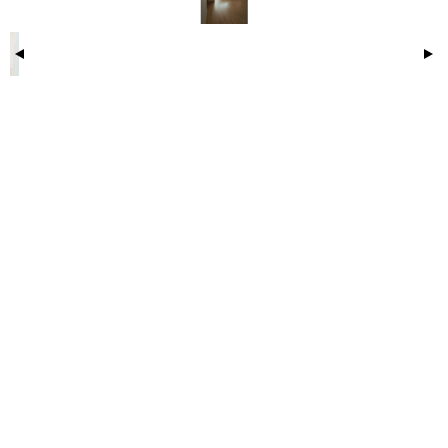
находясь недалеко от основных городских
магистралей.
Все важное для жизни находится в шаговой
доступности: школы, детские сады, магазины.
Хотите жить в комфорте и уюте? Тогда эта квартира
ждет именно вас!
ID объекта в нашей базе: 18795