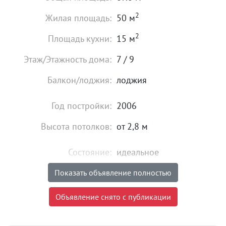
2
Жилая площадь:
50 м
2
Площадь кухни:
15 м
Этаж/Этажность дома:
7 / 9
Балкон/лоджия:
лоджия
Год постройки:
2006
Высота потолков:
от 2,8 м
Состояние:
идеальное
Мебель:
есть
Показать объявление полностью
65 000
₽
Объявление снято с публикации
Цена:
Объявление снято с публикации