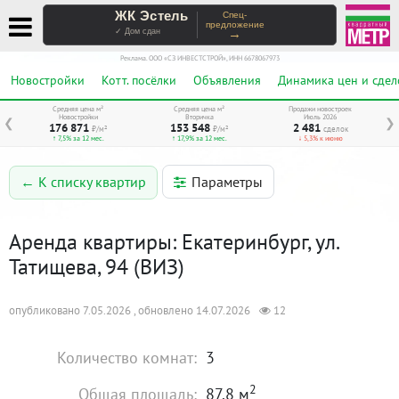
ЖК Эстель
Спец-
предложение
→
✓ Дом сдан
Реклама. ООО «СЗ ИНВЕСТСТРОЙ», ИНН 6678067973
Новостройки
Котт. посёлки
Объявления
Динамика цен и сдел
Средняя цена м²
Средняя цена м²
Продажи новостроек
Новостройки
Вторичка
Июль 2026
❮
❯
176 871
153 548
2 481
₽/м²
₽/м²
сделок
↑ 7,5% за 12 мес.
↑ 17,9% за 12 мес.
↓ 5,3% к июню
Параметры
← К списку квартир
Аренда квартиры: Екатеринбург, ул.
Татищева, 94 (ВИЗ)
опубликовано 7.05.2026 , обновлено 14.07.2026
12
Количество комнат:
3
2
Общая площадь:
87.8 м