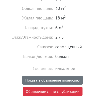
2
Общая площадь:
30 м
2
Жилая площадь:
18 м
2
Площадь кухни:
6 м
Этаж/Этажность дома:
2 / 5
Санузел:
совмещенный
Балкон/лоджия:
балкон
Состояние:
идеальное
Мебель:
Да
Показать объявление полностью
2 000
₽
в сутки
Цена:
Объявление снято с публикации
Объявление снято с публикации