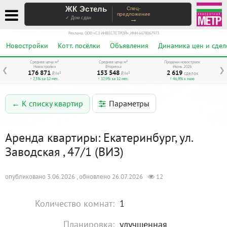
ЖК Эстель
Спец-
предложение
→
✓ Дом сдан
Реклама. ООО «СЗ ИНВЕСТСТРОЙ», ИНН 6678067973
Новостройки
Котт. посёлки
Объявления
Динамика цен и сдел
Средняя цена м²
Средняя цена м²
Продажи новостроек
Новостройки
Вторичка
Июнь 2026
❮
❯
176 871
153 548
2 619
₽/м²
₽/м²
сделок
↑ 7,5% за 12 мес.
↑ 17,9% за 12 мес.
↑ 46,9% к маю
Параметры
← К списку квартир
Аренда квартиры: Екатеринбург, ул.
Заводская , 47/1 (ВИЗ)
опубликовано 3.06.2026 , обновлено 26.07.2026
12
Количество комнат:
1
Планировка:
улучшенная