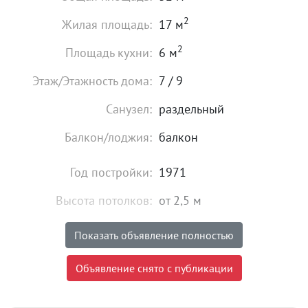
2
Жилая площадь:
17 м
2
Площадь кухни:
6 м
Этаж/Этажность дома:
7 / 9
Санузел:
раздельный
Балкон/лоджия:
балкон
Год постройки:
1971
Высота потолков:
от 2,5 м
Состояние:
идеальное
Показать объявление полностью
Мебель:
есть
Объявление снято с публикации
35 000
₽
Цена: