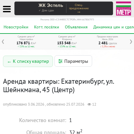
ЖК Эстель
Спец-
предложение
→
✓ Дом сдан
Реклама. ООО «СЗ ИНВЕСТСТРОЙ», ИНН 6678067973
Новостройки
Котт. посёлки
Объявления
Динамика цен и сдел
Средняя цена м²
Средняя цена м²
Продажи новостроек
Новостройки
Вторичка
Июль 2026
❮
❯
176 871
153 548
2 481
₽/м²
₽/м²
сделок
↑ 7,5% за 12 мес.
↑ 17,9% за 12 мес.
↓ 5,3% к июню
Параметры
← К списку квартир
Аренда квартиры: Екатеринбург, ул.
Шейнкмана, 45 (Центр)
опубликовано 3.06.2026 , обновлено 25.07.2026
12
Количество комнат:
1
2
Общая площадь:
32 м