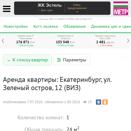
ЖК Эстель
Спец-
предложение
→
✓ Дом сдан
Реклама. ООО «СЗ ИНВЕСТСТРОЙ», ИНН 6678067973
Новостройки
Котт. посёлки
Объявления
Динамика цен и сдел
Средняя цена м²
Средняя цена м²
Продажи новостроек
Новостройки
Вторичка
Июль 2026
❮
❯
176 871
153 548
2 481
₽/м²
₽/м²
сделок
↑ 7,5% за 12 мес.
↑ 17,9% за 12 мес.
↓ 5,3% к июню
Параметры
← К списку квартир
Аренда квартиры: Екатеринбург, ул.
Зеленый остров, 12 (ВИЗ)
опубликовано 7.07.2026 , обновлено 1.08.2026
19
Количество комнат:
1
2
Общая площадь:
24 м