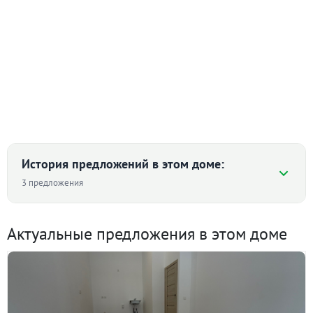
История предложений в этом доме:
3 предложения
Актуальные предложения в этом доме
1-к квартира · 37.1 м² · 7/9 этаж
13 апреля 2026
22 000
90 дн.
в аренде
600 ₽/м²