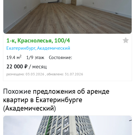
1-к квартира · 33 м² · 7/9 этаж
20 августа 2025
25 000
60 дн.
в аренде
800 ₽/м²
1-к
, Краснолесья, 100/4
Екатеринбург
,
Академический
1-к квартира · 37.1 м² · 8/9 этаж
2
19.4 м
1/9 этаж
Состояние:
14 июля 2025
22 000 ₽
/ месяц
27 000
90 дн.
размещено: 03.03.2026
, обновлено: 31.07.2026
в аренде
700 ₽/м²
Похожие
предложения об аренде
квартир в Екатеринбурге
(
Академический
)