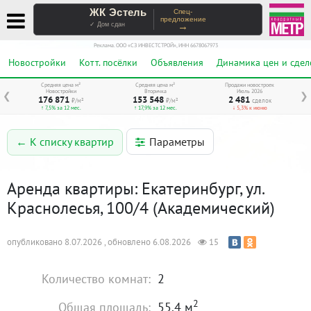
ЖК Эстель
Спец-
предложение
→
✓ Дом сдан
Реклама. ООО «СЗ ИНВЕСТСТРОЙ», ИНН 6678067973
Новостройки
Котт. посёлки
Объявления
Динамика цен и сдел
Средняя цена м²
Средняя цена м²
Продажи новостроек
Новостройки
Вторичка
Июль 2026
❮
❯
176 871
153 548
2 481
₽/м²
₽/м²
сделок
↑ 7,5% за 12 мес.
↑ 17,9% за 12 мес.
↓ 5,3% к июню
Параметры
← К списку квартир
Аренда квартиры: Екатеринбург, ул.
Краснолесья, 100/4 (Академический)
опубликовано 8.07.2026 , обновлено 6.08.2026
15
Количество комнат:
2
2
Общая площадь:
55.4 м