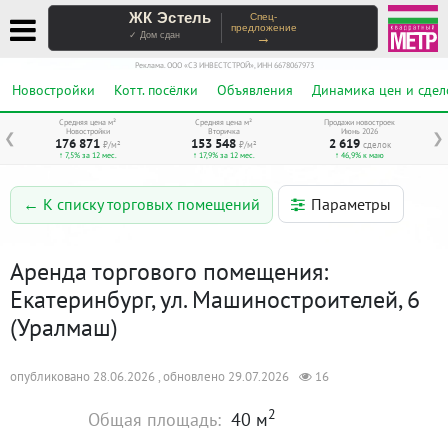
ЖК Эстель
Спец-
предложение
→
✓ Дом сдан
Реклама. ООО «СЗ ИНВЕСТСТРОЙ», ИНН 6678067973
Новостройки
Котт. посёлки
Объявления
Динамика цен и сдел
Средняя цена м²
Средняя цена м²
Продажи новостроек
Новостройки
Вторичка
Июнь 2026
❮
❯
176 871
153 548
2 619
₽/м²
₽/м²
сделок
↑ 7,5% за 12 мес.
↑ 17,9% за 12 мес.
↑ 46,9% к маю
Параметры
← К списку торговых помещений
Аренда торгового помещения:
Екатеринбург, ул. Машиностроителей, 6
(Уралмаш)
опубликовано 28.06.2026 , обновлено 29.07.2026
16
2
Общая площадь:
40 м