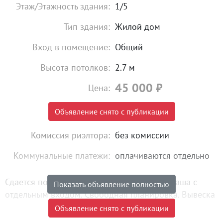
Этаж/Этажность здания:
1/5
Тип здания:
Жилой дом
Вход в помещение:
Общий
Высота потолков:
2.7 м
45 000
₽
Цена:
Объявление снято с публикации
Комиссия риэлтора:
без комиссии
Коммунальные платежи:
оплачиваются отдельно
Сдается помещение в самом центре Уралмаша с
Показать объявление полностью
отдельным входом. Свободная планировка. Вывеска
над входной группой.
Объявление снято с публикации