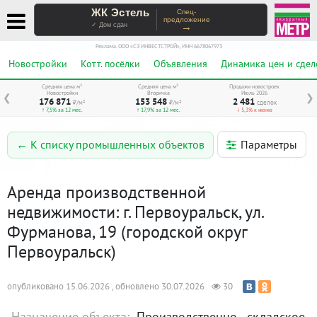
ЖК Эстель
Спец-
предложение
→
✓ Дом сдан
Реклама. ООО «СЗ ИНВЕСТСТРОЙ», ИНН 6678067973
Новостройки
Котт. посёлки
Объявления
Динамика цен и сдел
Средняя цена м²
Средняя цена м²
Продажи новостроек
Новостройки
Вторичка
Июль 2026
❮
❯
176 871
153 548
2 481
₽/м²
₽/м²
сделок
↑ 7,5% за 12 мес.
↑ 17,9% за 12 мес.
↓ 5,3% к июню
Параметры
← К списку промышленных объектов
Аренда производственной
недвижимости: г. Первоуральск, ул.
Фурманова, 19 (городской округ
Первоуральск)
опубликовано 15.06.2026 , обновлено 30.07.2026
30
Назначение объекта:
Производственно - складское