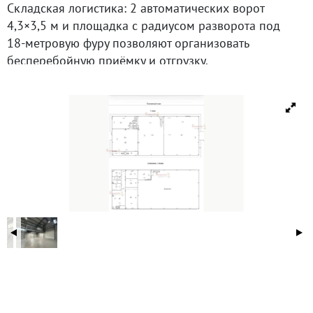
Складская логистика: 2 автоматических ворот
4,3×3,5 м и площадка с радиусом разворота под
18‑метровую фуру позволяют организовать
бесперебойную приёмку и отгрузку.
Два отдельных входа дают возможность развести
потоки входящего сырья/товара и готовой
продукции — это снижает риски перекрёстного
загрязнения и ускоряет обработку грузов.
Зонирование и хранение: свободная планировка
без колонн и высота до конька 9 м позволяют гибко
организовать пространство: поставить стеллажи до
максимальной высоты, выделить отдельные зоны для
хранения, комплектации и отгрузки, либо совместить
склад с производственными линиями.
Требования к чистоте и уборке: беспылевые полы с
топпингом выдерживают интенсивную влажную