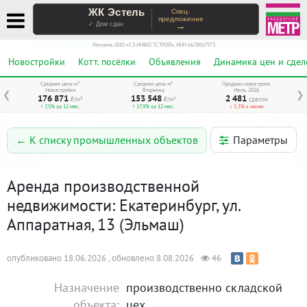
ЖК Эстель
Спец-
предложение
→
✓ Дом сдан
Реклама. ООО «СЗ ИНВЕСТСТРОЙ», ИНН 6678067973
Новостройки
Котт. посёлки
Объявления
Динамика цен и сдел
Средняя цена м²
Средняя цена м²
Продажи новостроек
Новостройки
Вторичка
Июль 2026
❮
❯
176 871
153 548
2 481
₽/м²
₽/м²
сделок
↑ 7,5% за 12 мес.
↑ 17,9% за 12 мес.
↓ 5,3% к июню
Параметры
← К списку промышленных объектов
Аренда производственной
недвижимости: Екатеринбург, ул.
Аппаратная, 13 (Эльмаш)
опубликовано 18.06.2026 , обновлено 8.08.2026
46
Назначение
производственно складской
объекта:
цех