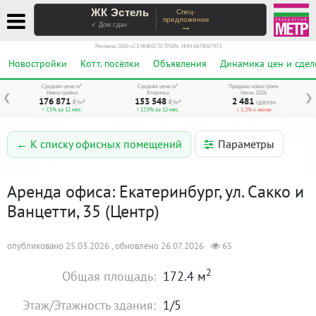
ЖК Эстель
Спец-
предложение
→
✓ Дом сдан
Реклама. ООО «СЗ ИНВЕСТСТРОЙ», ИНН 6678067973
Новостройки
Котт. посёлки
Объявления
Динамика цен и сдел
Средняя цена м²
Средняя цена м²
Продажи новостроек
Новостройки
Вторичка
Июль 2026
❮
❯
176 871
153 548
2 481
₽/м²
₽/м²
сделок
↑ 7,5% за 12 мес.
↑ 17,9% за 12 мес.
↓ 5,3% к июню
Параметры
← К списку офисных помещений
Аренда офиса: Екатеринбург, ул. Сакко и
Ванцетти, 35 (Центр)
опубликовано 25.03.2026 , обновлено 26.07.2026
65
2
Общая площадь:
172.4 м
Этаж/Этажность здания:
1/5