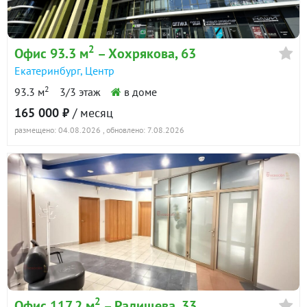
2
Офис 93.3 м
– Хохрякова, 63
Екатеринбург
,
Центр
2
93.3 м
3/3 этаж
в доме
165 000 ₽
/ месяц
размещено: 04.08.2026
, обновлено: 7.08.2026
2
Офис 117.2 м
– Радищева, 33