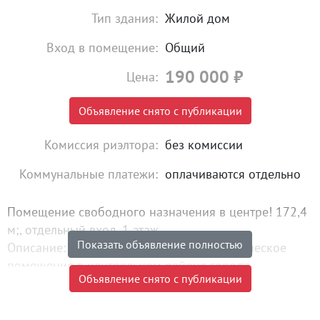
Тип здания:
Жилой дом
Вход в помещение:
Общий
190 000
₽
Цена:
Объявление снято с публикации
Комиссия риэлтора:
без комиссии
Коммунальные платежи:
оплачиваются отдельно
Помещение свободного назначения в центре! 172,4
м;, отдельный вход, 1 этаж.
Показать объявление полностью
Описание: Предлагается в аренду коммерческое
помещение в центральном районе города.
Объявление снято с публикации
Отдельный вход и служебный вход с фасада здания.
Ключевые преимущества:✅ Локация: Центр города.
Удобная транспортная доступность, рядом остановки