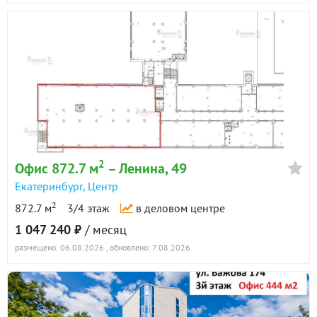
Аптечных пунктов;
Офиса, банковского отделения.
Условия аренды: Ставка: 1100 руб./кв. м. (всего ~ 190
000 руб./мес.)Коммунальные платежи оплачиваются
отдельно по счетчикам и счетам УК.
Заключение договора напрямую с собствеником.
Звоните в любое время! Оперативный показ.
ID объекта в нашей базе: 229
2
Офис 872.7 м
– Ленина, 49
Екатеринбург
,
Центр
2
872.7 м
3/4 этаж
в деловом центре
1 047 240 ₽
/ месяц
размещено: 06.08.2026
, обновлено: 7.08.2026