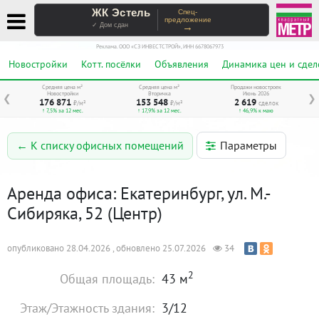
ЖК Эстель
Спец-
предложение
→
✓ Дом сдан
Реклама. ООО «СЗ ИНВЕСТСТРОЙ», ИНН 6678067973
Новостройки
Котт. посёлки
Объявления
Динамика цен и сдел
Средняя цена м²
Средняя цена м²
Продажи новостроек
Новостройки
Вторичка
Июнь 2026
❮
❯
176 871
153 548
2 619
₽/м²
₽/м²
сделок
↑ 7,5% за 12 мес.
↑ 17,9% за 12 мес.
↑ 46,9% к маю
Параметры
← К списку офисных помещений
Аренда офиса: Екатеринбург, ул. М.-
Сибиряка, 52 (Центр)
опубликовано 28.04.2026 , обновлено 25.07.2026
34
2
Общая площадь:
43 м
Этаж/Этажность здания:
3/12