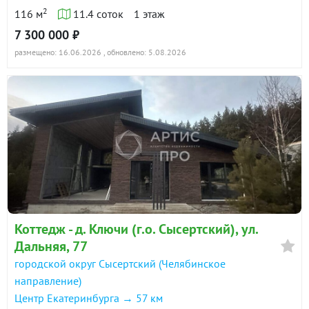
2
116 м
11.4 соток
1 этаж
7 300 000 ₽
размещено: 16.06.2026
, обновлено: 5.08.2026
Коттедж - д. Ключи (г.о. Сысертский), ул.
Дальняя, 77
городской округ Сысертский (Челябинское
направление)
Центр Екатеринбурга → 57 км