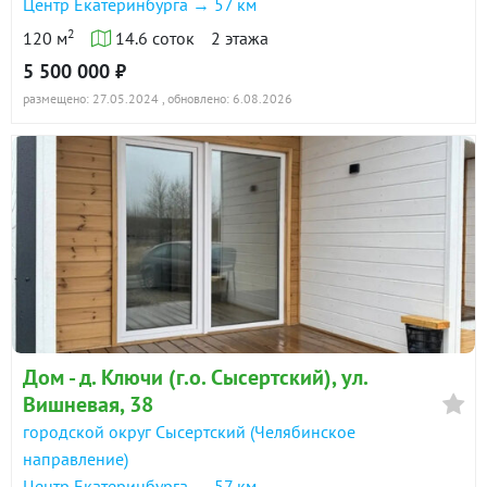
Центр Екатеринбурга → 57 км
2
120 м
14.6 соток
2 этажа
5 500 000 ₽
размещено: 27.05.2024
, обновлено: 6.08.2026
Дом - д. Ключи (г.о. Сысертский), ул.
Вишневая, 38
городской округ Сысертский (Челябинское
направление)
Центр Екатеринбурга → 57 км