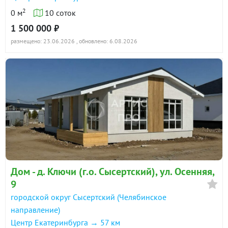
2
0 м
10 соток
1 500 000 ₽
размещено: 23.06.2026
, обновлено: 6.08.2026
Дом - д. Ключи (г.о. Сысертский), ул. Осенняя,
9
городской округ Сысертский (Челябинское
направление)
Центр Екатеринбурга → 57 км