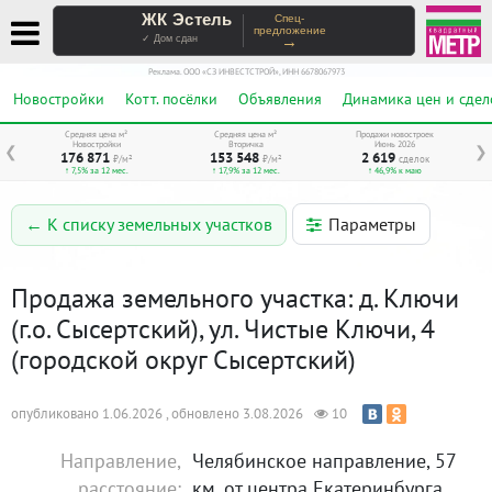
ЖК Эстель
Спец-
предложение
→
✓ Дом сдан
Реклама. ООО «СЗ ИНВЕСТСТРОЙ», ИНН 6678067973
Новостройки
Котт. посёлки
Объявления
Динамика цен и сдел
Средняя цена м²
Средняя цена м²
Продажи новостроек
Новостройки
Вторичка
Июнь 2026
❮
❯
176 871
153 548
2 619
₽/м²
₽/м²
сделок
↑ 7,5% за 12 мес.
↑ 17,9% за 12 мес.
↑ 46,9% к маю
Параметры
← К списку земельных участков
Продажа земельного участка: д. Ключи
(г.о. Сысертский), ул. Чистые Ключи, 4
(городской округ Сысертский)
опубликовано 1.06.2026 , обновлено 3.08.2026
10
Направление,
Челябинское направление, 57
расстояние:
км. от центра Екатеринбурга