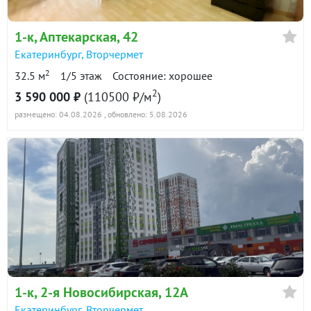
в продаже
117100 ₽/м²
1-к
, Аптекарская, 42
Показать всю историю: 30 предложений →
Екатеринбург
,
Вторчермет
2
32.5 м
1/5 этаж
Состояние: хорошее
2
3 590 000 ₽
(110500 ₽/м
)
размещено: 04.08.2026
, обновлено: 5.08.2026
1-к
, 2-я Новосибирская, 12А
Екатеринбург
,
Вторчермет