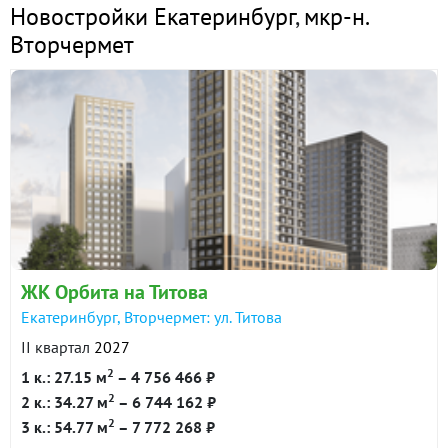
Новостройки Екатеринбург
,
мкр-н.
Вторчермет
ЖК Орбита на Титова
Екатеринбург, Вторчермет: ул. Титова
II квартал
2027
2
1 к.: 27.15 м
– 4 756 466 ₽
2
2 к.: 34.27 м
– 6 744 162 ₽
2
3 к.: 54.77 м
– 7 772 268 ₽