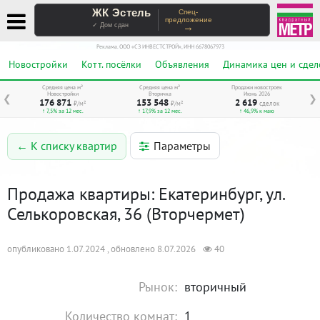
ЖК Эстель
Спец-
предложение
→
✓ Дом сдан
Реклама. ООО «СЗ ИНВЕСТСТРОЙ», ИНН 6678067973
Новостройки
Котт. посёлки
Объявления
Динамика цен и сдел
Средняя цена м²
Средняя цена м²
Продажи новостроек
Новостройки
Вторичка
Июнь 2026
❮
❯
176 871
153 548
2 619
₽/м²
₽/м²
сделок
↑ 7,5% за 12 мес.
↑ 17,9% за 12 мес.
↑ 46,9% к маю
Параметры
← К списку квартир
Продажа квартиры: Екатеринбург, ул.
Селькоровская, 36 (Вторчермет)
опубликовано 1.07.2024 , обновлено 8.07.2026
40
Рынок:
вторичный
Количество комнат:
1