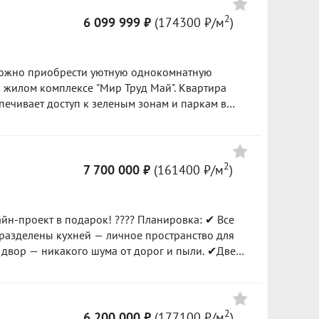
2
158000 ₽/м²
6 099 999 ₽
(174300 ₽/м
)
Сумма кредита 6 440 000 ₽
11 666 700
банке.
 можно приобрести уютную однокомнатную
145000 ₽/м²
 в жилом комплексе "Мир Труд Май". Квартира
печивает доступ к зеленым зонам и паркам в
6 300 000
 дома предусмотрены все удобства, в том числе
180000 ₽/м²
я гарантирует безопасность вашего автомобиля.
чит вам спокойствие и защиту от
росмотр по предварительной договоренности.☎️
2
7 700 000 ₽
(161400 ₽/м
)
льность (возможна переделка под гардеробную
? Современный дом 2024
2
6 200 000 ₽
(177100 ₽/м
)