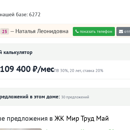
 нашей базе: 6272
р
— Наталья Леонидовна
25
показать телефон
отп
 калькулятор
 109 400 ₽/мес
ПВ 30%, 20 лет, ставка 20%
ртиры
Первоначальный взнос
₽
редложений в этом доме:
30 предложений
Ставка
вартира
Снято с публикации
Срок
ые предложения в
ЖК Мир Труд Май
лет
-к квартира · 63.2 м² · 21/27
90 дн.