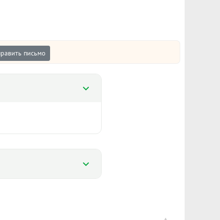
равить письмо
%
Цена
%
9 985 600