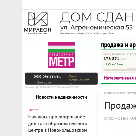
На Метре реклама - тольк
Помогайте независимому ре
продажа и а
СРЕДНЯЯ ЦЕНА М² · НОВОС
176 871
₽/м²
↑ 7,5% за 12 мес.
ЖК Эстель
Спец-
Интерактивная 
предложение
✓ Дом сдан
→
Реклама. ООО «СЗ ИНВЕСТСТРОЙ», ИНН 6678067973
Недвижимость Екатер
Новости недвижимости
Продажа
7.8.2026
Началось проектирование
опубликовано 7.04
детского образовательного
центра в Новокольцовском