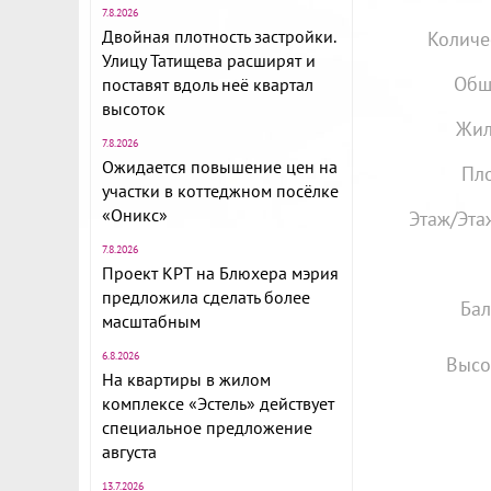
7.8.2026
Двойная плотность застройки.
Количе
Улицу Татищева расширят и
Общ
поставят вдоль неё квартал
высоток
Жил
7.8.2026
Ожидается повышение цен на
Пло
участки в коттеджном посёлке
«Оникс»
Этаж/Эта
7.8.2026
Проект КРТ на Блюхера мэрия
предложила сделать более
Бал
масштабным
6.8.2026
Высо
На квартиры в жилом
комплексе «Эстель» действует
специальное предложение
августа
13.7.2026