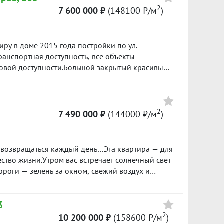
2
7 600 000 ₽
(148100 ₽/м
)
е
у в доме 2015 года постройки по ул.
ранспортная доступность, все объекты
говой доступности.Большой закрытый красивый
ры с удачной планировкой: комнаты
от застройщика.Чистая продажа! Никто не
в нашей базе: 10573
2
7 490 000 ₽
(144000 ₽/м
)
е
тся возвращаться каждый день…Эта квартира — для
чество жизни.Утром вас встречает солнечный свет
ороги — зелень за окном, свежий воздух и
ашего дома.53 м², где каждый метр работает на
 которой хочется собираться всей семьей и
3
 где легко отдыхать после насыщенного дня;✨
ив — тишина, спокойствие и красивые виды
2
10 200 000 ₽
(158600 ₽/м
)