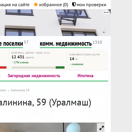
ация на сайте
избранное (
0
)
мои проверки
нта.
и!
 поселки
комм. недвижимость
57
1310
ВТОРИЧКА, СДЕЛКИ · ИЮЛЬ 2026
КЛЮЧЕВАЯ СТАВКА ЦБ РФ
12 431
сделок
14
%
↑ 7,7% к июню
↓ снижение
к
Загородная недвижимость
Ипотека
ынок
Калинина, 59
алинина, 59 (Уралмаш)