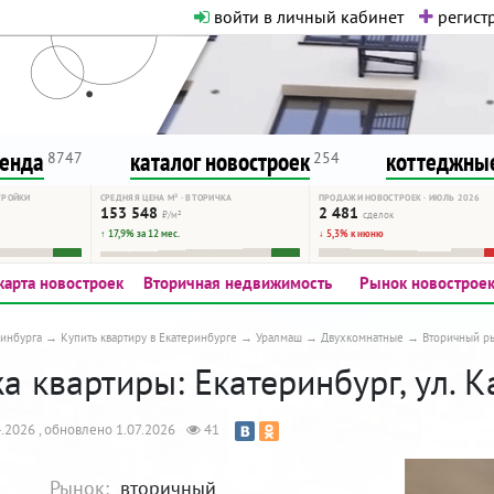
войти в личный кабинет
регистр
о нормальная. Никакого шок-конте
сурсу, как он помогает вам. Удач
ренда
каталог новостроек
коттеджные
8747
254
ТРОЙКИ
СРЕДНЯЯ ЦЕНА М² · ВТОРИЧКА
ПРОДАЖИ НОВОСТРОЕК · ИЮЛЬ 2026
153 548
2 481
₽/м²
сделок
↑ 17,9% за 12 мес.
↓ 5,3% к июню
карта новостроек
Вторичная недвижимость
Рынок новострое
инбурга
Купить квартиру в Екатеринбурге
Уралмаш
Двухкомнатные
Вторичный р
 квартиры: Екатеринбург, ул. К
.2026 , обновлено 1.07.2026
41
Рынок:
вторичный