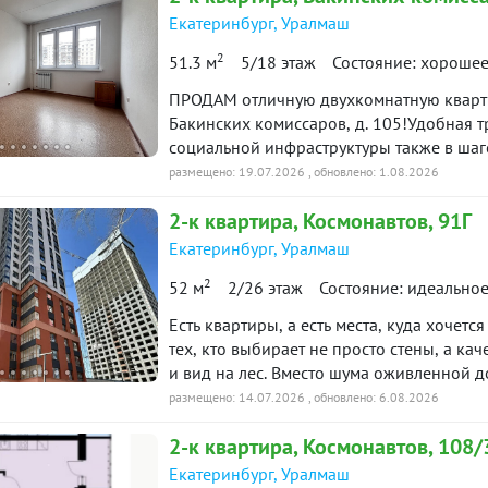
Екатеринбург
,
Уралмаш
2
51.3 м
5/18 этаж
Состояние: хороше
ПРОДАМ отличную двухкомнатную квартир
Бакинских комиссаров, д. 105!Удобная т
социальной инфраструктуры также в ша
зеленый двор, детская площадка.Кварти
размещено: 19.07.2026
, обновлено: 1.08.2026
изолированные, большая лоджия.Ремонт 
2-к
квартира
, Космонавтов, 91Г
прописан, ключи на сделке! ID объекта 
Екатеринбург
,
Уралмаш
2
52 м
2/26 этаж
Состояние: идеально
Есть квартиры, а есть места, куда хоче
тех, кто выбирает не просто стены, а ка
и вид на лес. Вместо шума оживленной д
ощущение, будто природа стала частью в
размещено: 14.07.2026
, обновлено: 6.08.2026
комфорт:✨ просторная кухня-гостиная, в
2-к
квартира
, Космонавтов, 108/
принимать гостей;✨ две уютные спальни,
окна выходят во двор и на лесной масс
Екатеринбург
,
Уралмаш