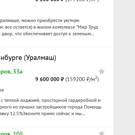
а Уралмаше, можно приобрести уютную
: все остается) в жилом комплексе "Мир Труд
 двор, что обеспечивает доступ к зеленым
зости. Для жильцов дома предусмотрены все
емая парковка, которая гарантирует
АД — удобно
тый двор с кодовой дверью обеспечит вам
инбурге
(
Уралмаш
)
посетителей. Посетите просмотр по
хочет жить в
бъекта в нашей базе: 3610
ров, 33а
2
9 600 000 ₽
(159200 ₽/м
)
ое
 с теплой лоджией, просторной гардеробной и
одного из лучших застройщиков города Помощь
тавку 12.5%Звоните прямо сейчас и мы
D объекта в нашей базе: 7722
аров, 105