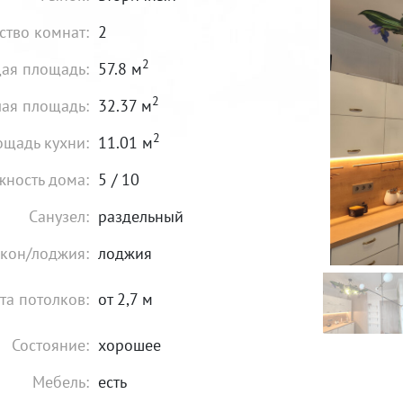
ство комнат:
2
2
ая площадь:
57.8 м
2
ая площадь:
32.37 м
2
щадь кухни:
11.01 м
жность дома:
5 / 10
Санузел:
раздельный
кон/лоджия:
лоджия
та потолков:
от 2,7 м
Состояние:
хорошее
Мебель:
есть