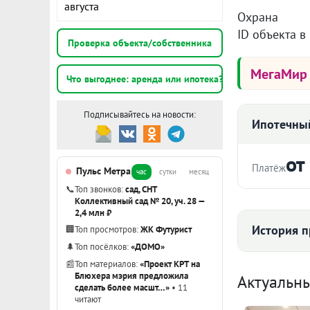
августа
Охрана
ID объекта в
Проверка объекта/собственника
МегаМи
Что выгоднее: аренда или ипотека?
Подписывайтесь на новости:
Ипотечный
от
Платёж
Пульс Метра
час
сутки
месяц
📞
Топ звонков:
сад, СНТ
Стоимость ква
Коллективный сад № 20, уч. 28 —
2,4 млн ₽
История п
🏢
Топ просмотров:
ЖК Футурист
🌲
Топ посёлков:
«ДОМО»
Срок
📰
Топ материалов:
«Проект КРТ на
К
Блюхера мэрия предложила
Актуальн
сделать более масшт…»
• 11
читают
2