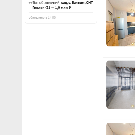
👀
Топ объявлений:
сад, с. Балтым, СНТ
э
Геолог -31 — 1,9 млн ₽
Ежемесячны
обновлено в 14:00
3
Расчёт по анну
э
1
э
Показать вс