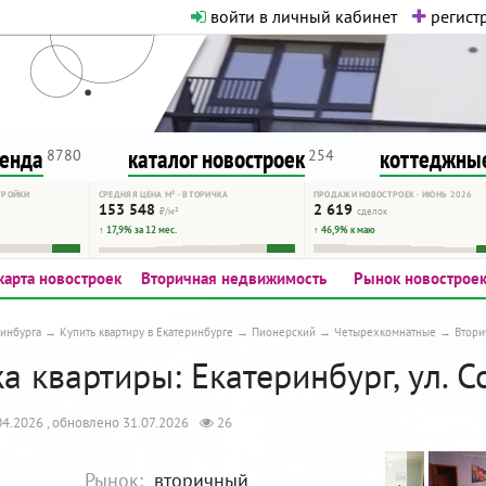
войти в личный кабинет
регистр
о нормальная. Никакого шок-конте
сурсу, как он помогает вам. Удач
ренда
каталог новостроек
коттеджные
8780
254
ТРОЙКИ
СРЕДНЯЯ ЦЕНА М² · ВТОРИЧКА
ПРОДАЖИ НОВОСТРОЕК · ИЮНЬ 2026
153 548
2 619
₽/м²
сделок
↑ 17,9% за 12 мес.
↑ 46,9% к маю
карта новостроек
Вторичная недвижимость
Рынок новострое
инбурга
Купить квартиру в Екатеринбурге
Пионерский
Четырехкомнатные
Втори
 квартиры: Екатеринбург, ул. С
4.2026 , обновлено 31.07.2026
26
Рынок:
вторичный