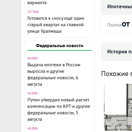
варианта
Ипотечный
13.7.2026
Готовится к сносу ещё один
от
старый квартал на главной
Платёж
Отличная че
улице Уралмаша
города. Прек
Стоимость ква
Развитая инф
Федеральные новости
История п
В шаговой до
6.8.2026
Закрытая тер
Выдача ипотеки в России
Срок
Средняя цена
выросла и другие
Похожие
Один соверш
федеральные новости, 6
переделать в
августа
гостиной 62 
5.8.2026
Обременений
119
Путин утвердил новый расчет
Ежемесячны
ID объекта в
компенсации по КРТ и другие
Расчёт по анну
федеральные новости, 5
августа
I по
4.8.2026