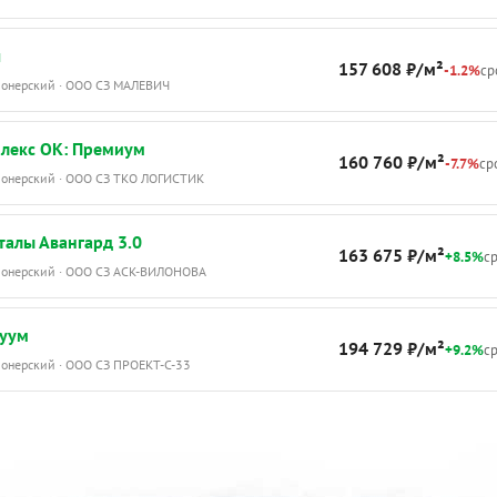
ч
157 608 ₽/м²
-1.2%
ср
Пионерский · ООО СЗ МАЛЕВИЧ
лекс ОК: Премиум
160 760 ₽/м²
-7.7%
сро
Пионерский · ООО СЗ ТКО ЛОГИСТИК
алы Авангард 3.0
163 675 ₽/м²
+8.5%
ср
Пионерский · ООО СЗ АСК-ВИЛОНОВА
руум
194 729 ₽/м²
+9.2%
ср
ионерский · ООО СЗ ПРОЕКТ-С-33