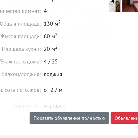
личество комнат:
4
2
Общая площадь:
130 м
2
Жилая площадь:
60 м
2
Площадь кухни:
20 м
/Этажность дома:
4 / 25
Балкон/лоджия:
лоджия
Высота потолков:
от 2,7 м
Состояние:
хорошее
Показать объявление полностью
Объявлени
18 500 000
₽
Цена:
Объявление снято с публикации