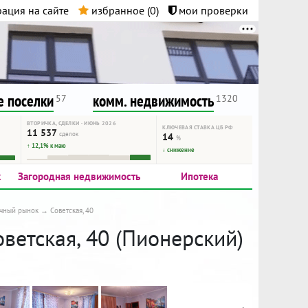
ация на сайте
избранное (
0
)
мои проверки
нта.
и!
 поселки
комм. недвижимость
57
1320
ВТОРИЧКА, СДЕЛКИ · ИЮНЬ 2026
КЛЮЧЕВАЯ СТАВКА ЦБ РФ
11 537
сделок
14
%
↑ 12,1% к маю
↓ снижение
к
Загородная недвижимость
Ипотека
чный рынок
Советская, 40
оветская, 40 (Пионерский)