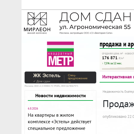
На Метре реклама - тольк
Помогайте независимому ре
продажа и а
СРЕДНЯЯ ЦЕНА М² · НОВОС
176 871
₽/м²
↑ 7,5% за 12 мес.
ЖК Эстель
Спец-
Интерактивная 
предложение
✓ Дом сдан
→
Реклама. ООО «СЗ ИНВЕСТСТРОЙ», ИНН 6678067973
Недвижимость Екатер
Новости недвижимости
Продажа
6.8.2026
На квартиры в жилом
опубликовано 22.0
комплексе «Эстель» действует
специальное предложение