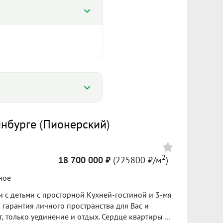
%
инбурге
(
Пионерский
)
%
142 308 ₽/м²
0 000
2
18 700 000 ₽
(225800 ₽/м
)
Сумма кредита 12 950 000 ₽
ное
банке.
 с детьми с просторной Кухней-гостиной и 3-мя
ол. 2025
I пол. 2026
, только уединение и отдых. Сердце квартиры —