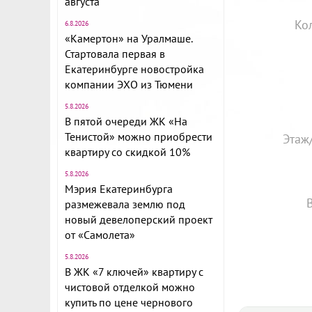
августа
Ко
6.8.2026
«Камертон» на Уралмаше.
Стартовала первая в
Екатеринбурге новостройка
компании ЭХО из Тюмени
5.8.2026
В пятой очереди ЖК «На
Тенистой» можно приобрести
Этаж
квартиру со скидкой 10%
5.8.2026
Мэрия Екатеринбурга
размежевала землю под
новый девелоперский проект
от «Самолета»
5.8.2026
В ЖК «7 ключей» квартиру с
чистовой отделкой можно
купить по цене чернового