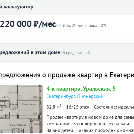
 калькулятор
Торг:
Невозможен
 220 000 ₽/мес
ПВ 30%, 20 лет, ставка 20%
тырёхкомнатная квартира в центре
расная транспортная доступность.
ртиры
Первоначальный взнос
раструктура района.
₽
редложений в этом доме:
9 предложений
ступности, всё что «душе угодно».
ритория. Есть парковка "за шлагбаумом".
Ставка
 ₽/м² по дому
предложения о продаже квартир в Екатер
еннолетний собственник. Квартиру можно
лет
 трёхкомнатную с огромной кухней -
4-к
квартира
, Уральская, 5
м2. отказавшись от кабинета.
145 713
14
138 462
Екатеринбург
,
Пионерский
 нет.
220 000 ₽
 231
й платёж
 нашей базе: 26171
2
82.8 м
16/25 этаж
Состояние: идеаль
90 566
итетной формуле и является ориентировочным. Точную ставку и условия уточняйте в 
Продам квартиру в новом доме для семьи
л. 2020
II пол. 2020
I пол. 2024
II пол. 2024
II п
комнатами. . 3 изолированные спальни — гарантия личного пространства для Вас и
Ваших детей. Никаких проходных комнат