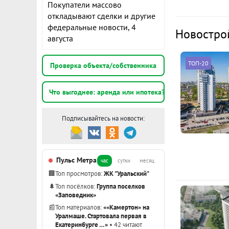
Покупатели массово
К
откладывают сделки и другие
федеральные новости, 4
4
Новостро
августа
э
ТОП-20
Проверка объекта/собственника
4
э
Что выгоднее: аренда или ипотека?
4
Подписывайтесь на новости:
э
Показать вс
Пульс Метра
час
сутки
месяц
🏢
Топ просмотров:
ЖК "Уральский"
🌲
Топ посёлков:
Группа поселков
«Заповедник»
📰
Топ материалов:
««Камертон» на
Уралмаше. Стартовала первая в
Екатеринбурге …»
• 42 читают