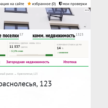
ация на сайте
избранное (
0
)
мои проверки
нта.
и!
 поселки
комм. недвижимость
57
1323
ВТОРИЧКА, СДЕЛКИ · ИЮНЬ 2026
КЛЮЧЕВАЯ СТАВКА ЦБ РФ
11 537
сделок
14
%
↑ 12,1% к маю
↓ снижение
к
Загородная недвижимость
Ипотека
чный рынок
Краснолесья, 123
раснолесья, 123