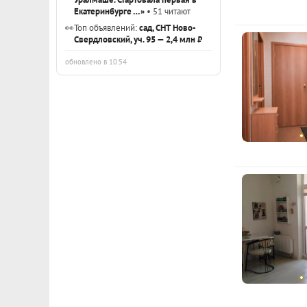
Екатеринбурге …»
• 51 читают
👀
Топ объявлений:
сад, СНТ Ново-
Свердловский, уч. 95 — 2,4 млн ₽
обновлено в 10:54