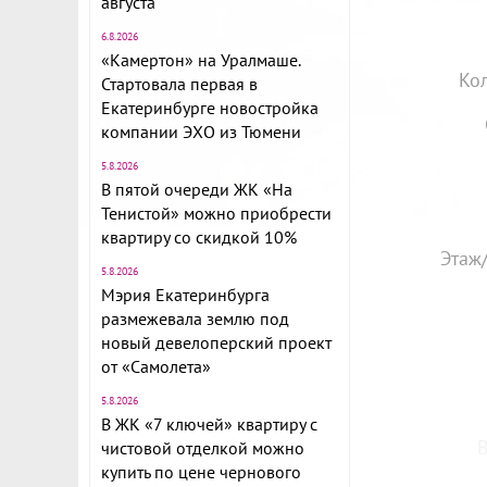
августа
6.8.2026
«Камертон» на Уралмаше.
Ко
Стартовала первая в
Екатеринбурге новостройка
компании ЭХО из Тюмени
5.8.2026
В пятой очереди ЖК «На
Тенистой» можно приобрести
квартиру со скидкой 10%
Этаж
5.8.2026
Мэрия Екатеринбурга
размежевала землю под
новый девелоперский проект
от «Самолета»
5.8.2026
В ЖК «7 ключей» квартиру с
В
чистовой отделкой можно
купить по цене чернового