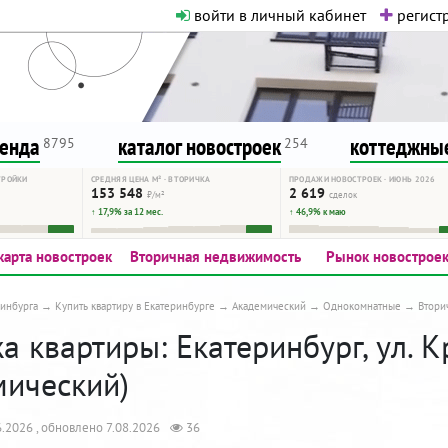
войти в личный кабинет
регистр
о нормальная. Никакого шок-конте
сурсу, как он помогает вам. Удач
ренда
каталог новостроек
коттеджные
8795
254
ТРОЙКИ
СРЕДНЯЯ ЦЕНА М² · ВТОРИЧКА
ПРОДАЖИ НОВОСТРОЕК · ИЮНЬ 2026
153 548
2 619
₽/м²
сделок
↑ 17,9% за 12 мес.
↑ 46,9% к маю
карта новостроек
Вторичная недвижимость
Рынок новострое
инбурга
Купить квартиру в Екатеринбурге
Академический
Однокомнатные
Втори
 квартиры: Екатеринбург, ул. К
мический)
.2026 , обновлено 7.08.2026
36