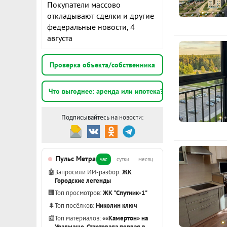
Один взросл
Покупатели массово
откладывают сделки и другие
К
Приглашаем 
федеральные новости, 4
ID объекта в
августа
2
э
Проверка объекта/собственника
2
Что выгоднее: аренда или ипотека?
э
Подписывайтесь на новости:
2
э
Пульс Метра
час
сутки
месяц
Показать вс
🤖
Запросили ИИ-разбор:
ЖК
Городские легенды
🏢
Топ просмотров:
ЖК "Спутник-1"
🌲
Топ посёлков:
Николин ключ
📰
Топ материалов:
««Камертон» на
Уралмаше. Стартовала первая в