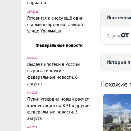
варианта
13.7.2026
Ипотечный
Готовится к сносу ещё один
старый квартал на главной
улице Уралмаша
от
Платёж
Федеральные новости
Стоимость ква
6.8.2026
История п
Выдача ипотеки в России
выросла и другие
Срок
федеральные новости, 6
Средняя цена
Похожие
августа
5.8.2026
Путин утвердил новый расчет
Внесен аванс
компенсации по КРТ и другие
100
Ежемесячны
центре . Уда
федеральные новости, 5
августа
вместительна
Расчёт по анну
поликлиники,
4.8.2026
I по