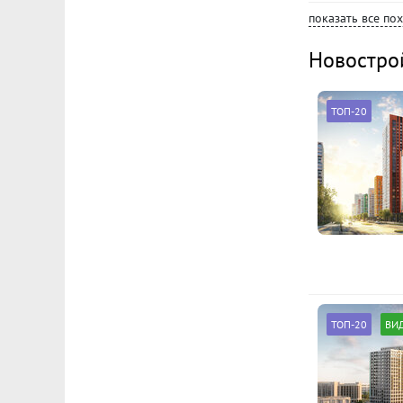
показать все по
Новостро
ТОП-20
ТОП-20
ВИ