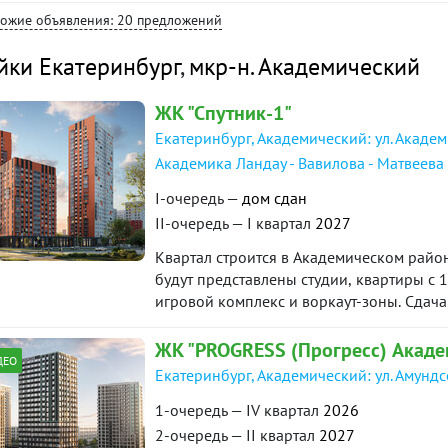
современная школа напротив дома, дет
Художественная школа искусств. Их уче
хожие объявления: 20 предложений
парк, много магазинов "Пятерочка", "Маг
международных конкурсов. Рядом с домо
развития.Во дворе наземный многоуровн
метрах большая и современная образова
йки Екатеринбург
,
мкр-н. Академический
взрослый собственник. Чистая продажа. 
с профильным уклоном: с математически
языков. Всего в районе, в радиусе от до
ЖК "Спутник-1"
общеобразовательных и частных школ. Т
Ограничений нет. Один собственник. По
Екатеринбург, Академический: ул. Академ
решать вопросы прямо сейчас. ID объект
Академика Ландау - Вавилова - Матвеева
I-очередь —
дом сдан
II-очередь — I квартал
2027
Квартал строится в Академическом район
будут представлены студии, квартиры с 1
игровой комплекс и воркаут-зоны. Сдача
года.
ЖК "PROGRESS (Прогресс) Акаде
ДЕО
Екатеринбург, Академический: ул. Амунд
1-очередь — IV квартал
2026
2-очередь — II квартал
2027