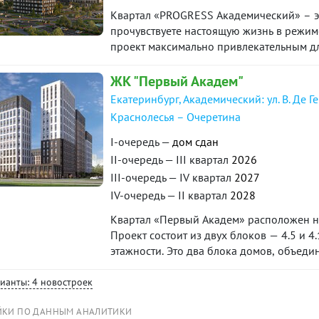
Квартал «PROGRESS Академический» – эт
прочувствуете настоящую жизнь в режиме
проект максимально привлекательным для
пространств. Соседство с лесным массиво
уникальное экологически чистое окруже
ЖК "Первый Академ"
Екатеринбург, Академический: ул. В. Де Г
Краснолесья – Очеретина
I-очередь —
дом сдан
II-очередь — III квартал
2026
III-очередь — IV квартал
2027
IV-очередь — II квартал
2028
Квартал «Первый Академ» расположен на
Проект состоит из двух блоков — 4.5 и 
этажности. Это два блока домов, объед
предусмотрены благоустроенная придом
коммерческие помещения на первых этаж
рианты: 4 новостроек
квартал 2025 года, блока 4.5 — на I квар
ЙКИ ПО ДАННЫМ АНАЛИТИКИ