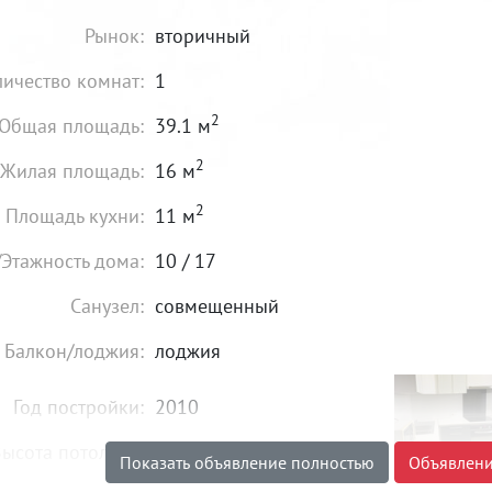
Рынок:
вторичный
личество комнат:
1
2
Общая площадь:
39.1 м
2
Жилая площадь:
16 м
2
Площадь кухни:
11 м
/Этажность дома:
10 / 17
Санузел:
совмещенный
Балкон/лоджия:
лоджия
Год постройки:
2010
ысота потолков:
от 2,6 м
Показать объявление полностью
Объявлени