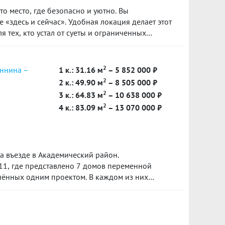
о место, где безопасно и уютно. Вы
 «здесь и сейчас». Удобная локация делает этот
 тех, кто устал от суеты и ограниченных
м, улучшает качество воздуха и создает
ние.
2
еннина –
1 к.: 31.16 м
– 5 852 000 ₽
2
2 к.: 49.90 м
– 8 505 000 ₽
2
3 к.: 64.83 м
– 10 638 000 ₽
2
4 к.: 83.09 м
– 13 070 000 ₽
 въезде в Академический район.
4.11, где представлено 7 домов переменной
инённых одним проектом. В каждом из них
овая территория, подземный паркинг и
ах. Срок сдачи блока 4.11 запланирован на I
тал 2026 года.