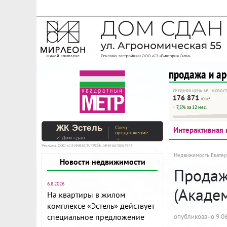
На Метре реклама - тольк
Помогайте независимому ре
продажа и а
СРЕДНЯЯ ЦЕНА М² · НОВОС
176 871
₽/м²
↑ 7,5% за 12 мес.
ЖК Эстель
Спец-
Интерактивная 
предложение
✓ Дом сдан
→
Реклама. ООО «СЗ ИНВЕСТСТРОЙ», ИНН 6678067973
Недвижимость Екатер
Новости недвижимости
Продажа
6.8.2026
(Акаде
На квартиры в жилом
комплексе «Эстель» действует
специальное предложение
опубликовано 9.06