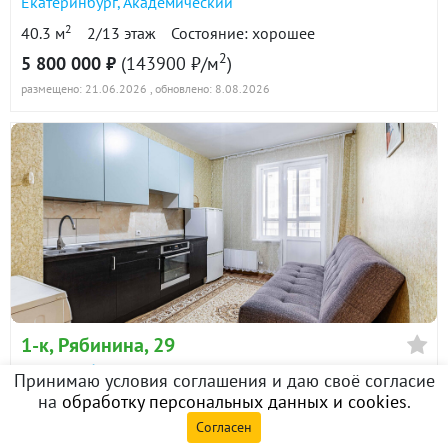
Екатеринбург
,
Академический
2
40.3 м
2/13 этаж
Состояние: хорошее
2
5 800 000 ₽
(143900 ₽/м
)
размещено: 21.06.2026
, обновлено: 8.08.2026
1-к
, Рябинина, 29
Екатеринбург
,
Академический
Принимаю условия соглашения и даю своё согласие
Ваш ИИ помощник
2
на
обработку персональных данных и cookies
.
41.9 м
5/20 этаж
Состояние: хорошее
по недвижимости
2
Согласен
5 440 000 ₽
(129800 ₽/м
)