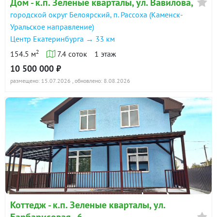
Дом - к.п. Зеленые кварталы, ул. Вавилова,
городской округ Белоярский, п. Рассоха (Каменск-
Уральское направление)
Центр Екатеринбурга → 33 км
2
154.5 м
7.4 соток
1 этаж
10 500 000 ₽
размещено: 15.07.2026
, обновлено: 8.08.2026
Коттедж - к.п. Зеленые кварталы, ул.
Барбарисовая , 6