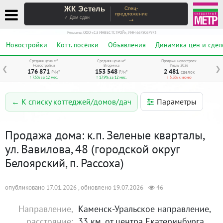
ЖК Эстель
Спец-
предложение
→
✓ Дом сдан
Реклама. ООО «СЗ ИНВЕСТСТРОЙ», ИНН 6678067973
Новостройки
Котт. посёлки
Объявления
Динамика цен и сдел
Средняя цена м²
Средняя цена м²
Продажи новостроек
Новостройки
Вторичка
Июль 2026
❮
❯
176 871
153 548
2 481
₽/м²
₽/м²
сделок
↑ 7,5% за 12 мес.
↑ 17,9% за 12 мес.
↓ 5,3% к июню
Параметры
← К списку коттеджей/домов/дач
Продажа дома: к.п. Зеленые кварталы,
ул. Вавилова, 48 (городской округ
Белоярский, п. Рассоха)
опубликовано 17.01.2026 , обновлено 19.07.2026
46
Направление,
Каменск-Уральское направление,
расстояние:
33 км. от центра Екатеринбурга