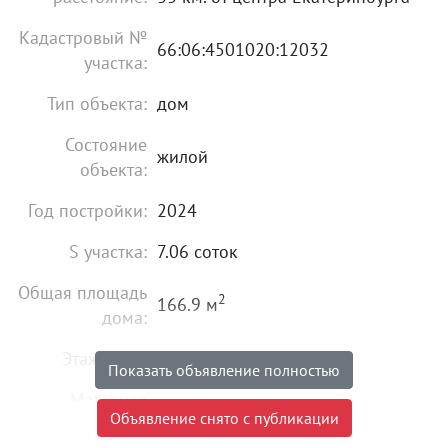
Кадастровый №
66:06:4501020:12032
участка:
Тип объекта:
дом
Состояние
жилой
объекта:
Год постройки:
2024
S участка:
7.06 соток
Общая площадь
2
166.9 м
дома:
Этажность:
1
Показать объявление полностью
Материал
блочный
Объявление снято с публикации
постройки: