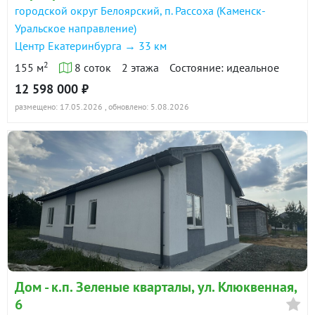
городской округ Белоярский, п. Рассоха (Каменск-
Уральское направление)
Центр Екатеринбурга → 33 км
2
155 м
8 соток
2 этажа
Состояние: идеальное
12 598 000 ₽
размещено: 17.05.2026
, обновлено: 5.08.2026
Дом - к.п. Зеленые кварталы, ул. Клюквенная,
6