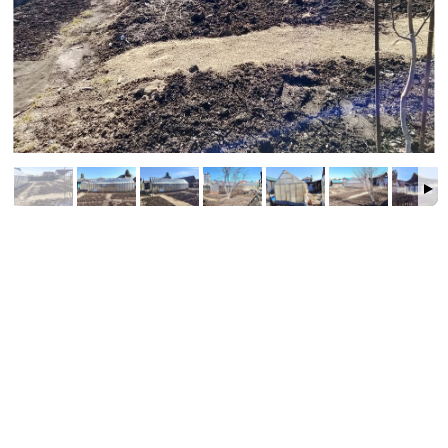
пострадала от пожара — есть два варианта:
реконструировать или снести и построить новый дом
мечты.
Полное ограждение участка со всех сторон —
приватность и безопасность гарантированы.
Это отличная возможность создать своё уютное
пространство в развитом районе!
Торг уместен — обсудим вашу цену.
Звоните прямо сейчас.
Записывайтесь на просмотр — покажем всё лично!
ID объекта в нашей базе: 10042