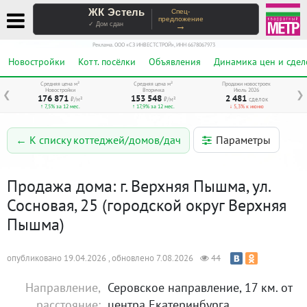
ЖК Эстель
Спец-
предложение
→
✓ Дом сдан
Реклама. ООО «СЗ ИНВЕСТСТРОЙ», ИНН 6678067973
Новостройки
Котт. посёлки
Объявления
Динамика цен и сдел
Средняя цена м²
Средняя цена м²
Продажи новостроек
Новостройки
Вторичка
Июль 2026
❮
❯
176 871
153 548
2 481
₽/м²
₽/м²
сделок
↑ 7,5% за 12 мес.
↑ 17,9% за 12 мес.
↓ 5,3% к июню
Параметры
← К списку коттеджей/домов/дач
Продажа дома: г. Верхняя Пышма, ул.
Сосновая, 25 (городской округ Верхняя
Пышма)
опубликовано 19.04.2026 , обновлено 7.08.2026
44
Направление,
Серовское направление, 17 км. от
расстояние:
центра Екатеринбурга