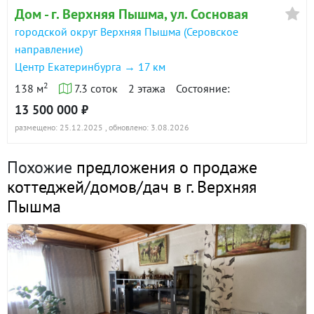
26 декабря 2025
Дом - г. Верхняя Пышма, ул. Сосновая
90 дн.
городской округ Верхняя Пышма (Серовское
13 300 000
в продаже
направление)
Центр Екатеринбурга → 17 км
г. Верхняя Пышма, ул. Сосновая, (городской округ
2
138 м
7.3 соток
2 этажа
Состояние:
Верхняя Пышма) · 138 м² · уч. 7.3
13 500 000 ₽
9 декабря 2025
размещено: 25.12.2025
, обновлено: 3.08.2026
90 дн.
13 300 000
в продаже
Похожие
предложения о продаже
коттеджей/домов/дач в г. Верхняя
Показать всю историю: 26 предложений →
Пышма