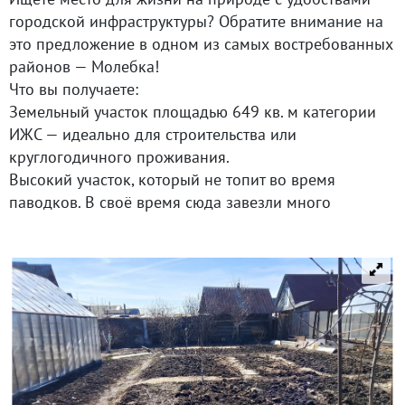
городской инфраструктуры? Обратите внимание на
это предложение в одном из самых востребованных
районов — Молебка!
Что вы получаете:
Земельный участок площадью 649 кв. м категории
ИЖС — идеально для строительства или
круглогодичного проживания.
Высокий участок, который не топит во время
паводков. В своё время сюда завезли много
плодородной земли — готов к посадкам!
Ухоженную территорию:
2 теплицы для ранних овощей и зелени;
готовые грядки;
плодоносящие яблони;
ягодные кустарники: малина и смородина.
Одноэтажный дом с подведёнными
коммуникациями: газ, электричество и вода. Крыша