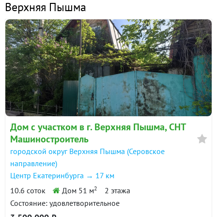
Верхняя Пышма
Дом с участком в г. Верхняя Пышма, СНТ
Машиностроитель
городской округ Верхняя Пышма (Серовское
направление)
Центр Екатеринбурга → 17 км
2
10.6 соток
Дом 51 м
2 этажа
Состояние: удовлетворительное